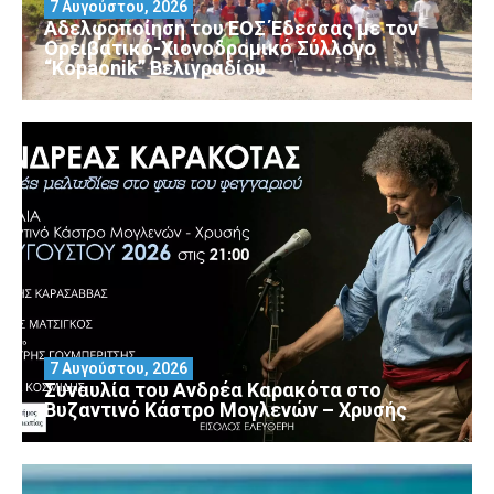
7 Αυγούστου, 2026
Αδελφοποίηση του ΕΟΣ Έδεσσας με τον
Ορειβατικό-Χιονοδρομικό Σύλλογο
“Kopaonik” Βελιγραδίου
7 Αυγούστου, 2026
Συναυλία του Ανδρέα Καρακότα στο
Βυζαντινό Κάστρο Μογλενών – Χρυσής