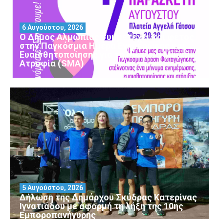
6 Αυγούστου, 2026
Ο Δήμος Αλμωπίας συμμετέχει και φέτος
στην Παγκόσμια Ημέρα Ενημέρωσης και
Ευαισθητοποίησης για τη Νωτιαία Μυϊκή
Ατροφία (SMA)
5 Αυγούστου, 2026
Δήλωση της Δημάρχου Σκύδρας Κατερίνας
Ιγνατιάδου με αφορμή τη λήξη της 10ης
Εμποροπανήγυρης