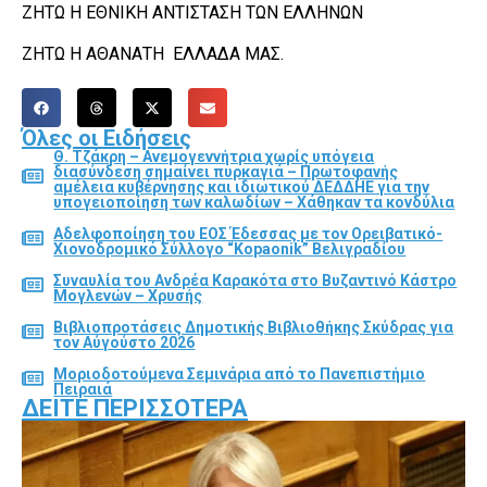
ΖΗΤΩ Η ΕΘΝΙΚΗ ΑΝΤΙΣΤΑΣΗ ΤΩΝ ΕΛΛΗΝΩΝ
ΖΗΤΩ Η ΑΘΑΝΑΤΗ ΕΛΛΑΔΑ ΜΑΣ.
Όλες οι Ειδήσεις
Θ. Τζάκρη – Ανεμογεννήτρια χωρίς υπόγεια
διασύνδεση σημαίνει πυρκαγιά – Πρωτοφανής
αμέλεια κυβέρνησης και ιδιωτικού ΔΕΔΔΗΕ για την
υπογειοποίηση των καλωδίων – Χάθηκαν τα κονδύλια
Αδελφοποίηση του ΕΟΣ Έδεσσας με τον Ορειβατικό-
Χιονοδρομικό Σύλλογο “Kopaonik” Βελιγραδίου
Συναυλία του Ανδρέα Καρακότα στο Βυζαντινό Κάστρο
Μογλενών – Χρυσής
Βιβλιοπροτάσεις Δημοτικής Βιβλιοθήκης Σκύδρας για
τον Αύγούστο 2026
Μοριοδοτούμενα Σεμινάρια από το Πανεπιστήμιο
Πειραιά
ΔΕΊΤΕ ΠΕΡΙΣΣΌΤΕΡΑ