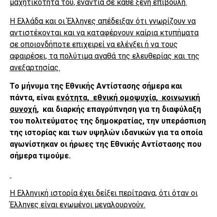
μαχητικότητά του, ενάντια σε κάθε ξένη επιβουλή.
Η Ελλάδα και οι Έλληνες απέδειξαν ότι γνωρίζουν να
αντιστέκονται και να καταφέρνουν καίρια κτυπήματα
σε οποιονδήποτε επιχειρεί να ελέγξει ή να τους
αφαιρέσει, τα πολύτιμα αγαθά της ελευθερίας και της
ανεξαρτησίας.
Το μήνυμα της Εθνικής Αντίστασης σήμερα και
πάντα, είναι
ενότητα, εθνική ομοψυχία, κοινωνική
συνοχή
, και διαρκής επαγρύπνηση για τη διαφύλαξη
του πολιτεύματος της δημοκρατίας, την υπεράσπιση
της ιστορίας και των υψηλών ιδανικών για τα οποία
αγωνίστηκαν οι ήρωες της Εθνικής Αντίστασης που
σήμερα τιμούμε.
Η Ελληνική ιστορία έχει δείξει περίτρανα, ότι όταν οι
Έλληνες είναι ενωμένοι μεγαλουργούν.