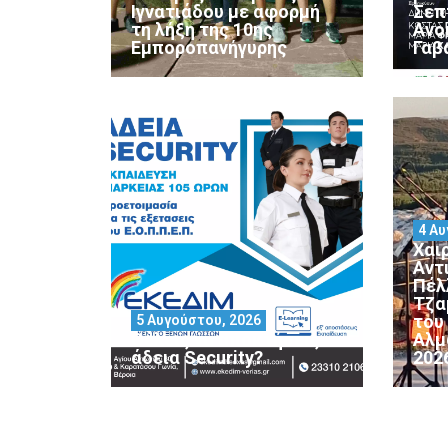
Ιγνατιάδου με αφορμή
Σεπ
τη λήξη της 10ης
Ανο
Εμποροπανήγυρης
Γαβ
4 Αυ
Χαι
Αντ
Πέλ
Τζα
του
5 Αυγούστου, 2026
Θέλεις να αποκτήσεις
Αλμ
άδεια Security?
202