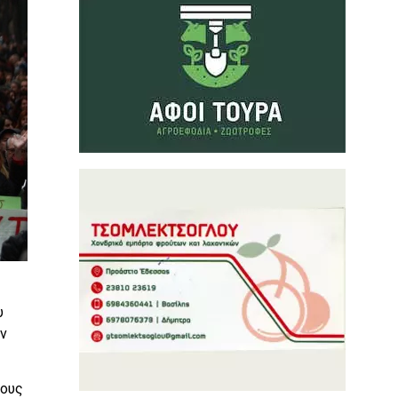
υ
ν
τους