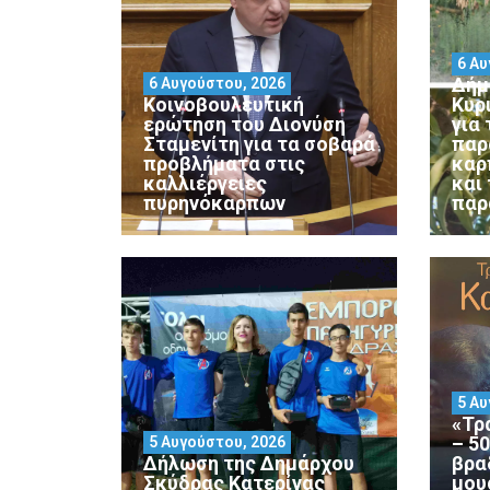
6 Αυ
Δήμ
6 Αυγούστου, 2026
Κοινοβουλευτική
Κυρ
ερώτηση του Διονύση
για
Σταμενίτη για τα σοβαρά
παρ
προβλήματα στις
καρ
καλλιέργειες
και
πυρηνόκαρπων
παρ
5 Αυ
«Τρ
– 5
5 Αυγούστου, 2026
Δήλωση της Δημάρχου
βρα
Σκύδρας Κατερίνας
μου