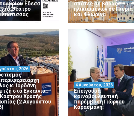
τεμβρίου Έδεσσα –
απάτες σε βάρος
ιχτό Θέατρο
ηλικιωμένων σε Πιερία
αλιώτισσας
και Φλώρινα
γούστου, 2026
ρετισμός
ιπεριφερειάρχη
λας κ. Ιορδάνη
4 Αυγούστου, 2026
μτζή στα Εγκαίνια
Επείγουσα
 Κάστρου Χρυσής
κοινοβουλευτική
ωπίας (2 Αυγούστου
παρέμβαση Γιώργου
6)
Καρασμάνη: