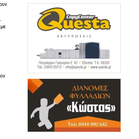
ουν
,
 με
ιον