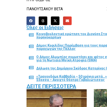
ΠΑΝΟΥΤΣΑΚΟΥ ΒΕΤΑ ΣΤΑΜΚΟ
Όλες οι Ειδήσεις
Κοινοβουλευτική ερώτηση του Διονύση Στα
πυρηνόκαρπων
Δήμος Κυριλίδης:Παρέμβαση για τους παρ
παραγωγών της Πέλλας
Ο Δήμος Αλμωπίας συμμετέχει και φέτος 
για τη Νωτιαία Μυϊκή Ατροφία (SMA)
Δήλωση της Δημάρχου Σκύδρας Κατερίνας Ι
«Τραγουδάμε Καββαδία – 50 χρόνια μετά…»
Έδεσσα – Ανοιχτό Θέατρο Γαβαλιώτισσας
ΔΕΊΤΕ ΠΕΡΙΣΣΌΤΕΡΑ