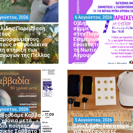
γούστου, 2026
6 Αυγούστου, 2026
ος
Ο Δήμος Αλμωπίας
ιλίδης:Παρέμβαση
συμμετέχει και φέτος
 τους
στην Παγκόσμια Ημέρα
αμορφωμένους
Ενημέρωσης και
πούς στα ροδάκινα
Ευαισθητοποίησης για
 τη στήριξη των
τη Νωτιαία Μυϊκή
αγωγών της Πέλλας
Ατροφία (SMA)
γούστου, 2026
αγουδάμε Καββαδία
0 χρόνια μετά…» Μια
5 Αυγούστου, 2026
διά ποίησης και
Συνελήφθη ένα άτομο
σικής Σάββατο 12
για τηλεφωνικές