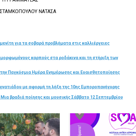
ΠΟΥΛΟΥ ΝΑΤΑΣΑ
μενίτη για τα σοβαρά προβλήματα στις καλλιέργειες
αμορφωμένους καρπούς στα ροδάκινα και τη στήριξη των
στην Παγκόσμια Ημέρα Ενημέρωσης και Ευαισθητοποίησης
γνατιάδου με αφορμή τη λήξη της 10ης Εμποροπανήγυρης
 Μια βραδιά ποίησης και μουσικής Σάββατο 12 Σεπτεμβρίου