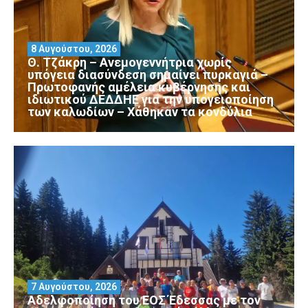
8 Αυγούστου, 2026
Θ. Τζάκρη – Ανεμογεννήτρια χωρίς
υπόγεια διασύνδεση σημαίνει πυρκαγιά –
Πρωτοφανής αμέλεια κυβέρνησης και
ιδιωτικού ΔΕΔΔΗΕ για την υπογειοποίηση
των καλωδίων – Χάθηκαν τα κονδύλια
7 Αυγούστου, 2026
Αδελφοποίηση του ΕΟΣ Έδεσσας με τον