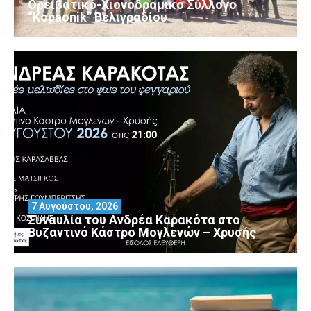
Ορειβατικό-Χιονοδρομικό Σύλλογο
“Kopaonik” Βελιγραδίου
7 Αυγούστου, 2026
Συναυλία του Ανδρέα Καρακότα στο
Βυζαντινό Κάστρο Μογλενών – Χρυσής