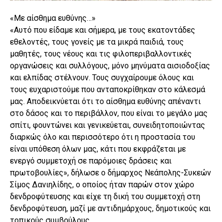
«Με αίσθημα ευθύνης…»
«Αυτό που είδαμε και σήμερα, με τους εκατοντάδες
εθελοντές, τους γονείς με τα μικρά παιδιά, τους
μαθητές, τους νέους και τις φιλοπεριβαλλοντικές
οργανώσεις και συλλόγους, μόνο μηνύματα αισιοδοξίας
και ελπίδας στέλνουν. Τους συγχαίρουμε όλους και
τους ευχαριστούμε που ανταποκρίθηκαν στο κάλεσμά
μας. Αποδεικνύεται ότι το αίσθημα ευθύνης απέναντι
στο δάσος και το περιβάλλον, που είναι το μεγάλο μας
σπίτι, φουντώνει και γενικεύεται, συνειδητοποιώντας
διαρκώς όλο και περισσότερο ότι η προστασία του
είναι υπόθεση όλων μας, κάτι που εκφράζεται με
ενεργό συμμετοχή σε παρόμοιες δράσεις και
πρωτοβουλίες», δήλωσε ο δήμαρχος Νεάπολης-Συκεών
Σίμος Δανιηλίδης, ο οποίος ήταν παρών στον χώρο
δενδροφύτευσης και είχε τη δική του συμμετοχή στη
δενδροφύτευση, μαζί με αντιδημάρχους, δημοτικούς και
τοπικούς συμβούλους.