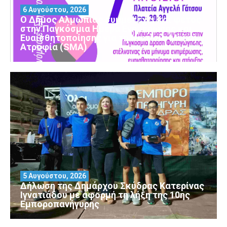
6 Αυγούστου, 2026
Ο Δήμος Αλμωπίας συμμετέχει και φέτος
στην Παγκόσμια Ημέρα Ενημέρωσης και
Ευαισθητοποίησης για τη Νωτιαία Μυϊκή
Ατροφία (SMA)
5 Αυγούστου, 2026
Δήλωση της Δημάρχου Σκύδρας Κατερίνας
Ιγνατιάδου με αφορμή τη λήξη της 10ης
Εμποροπανήγυρης