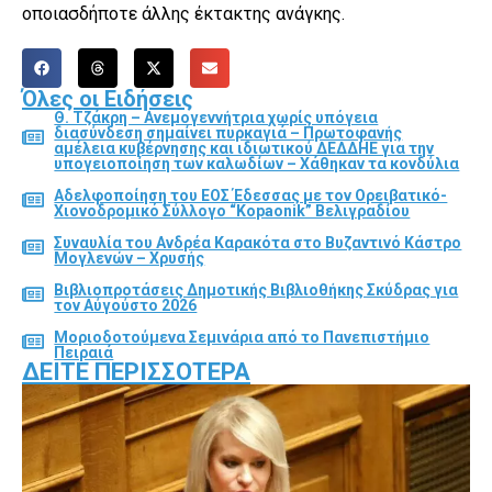
οποιασδήποτε άλλης έκτακτης ανάγκης.
Όλες οι Ειδήσεις
Θ. Τζάκρη – Ανεμογεννήτρια χωρίς υπόγεια
διασύνδεση σημαίνει πυρκαγιά – Πρωτοφανής
αμέλεια κυβέρνησης και ιδιωτικού ΔΕΔΔΗΕ για την
υπογειοποίηση των καλωδίων – Χάθηκαν τα κονδύλια
Αδελφοποίηση του ΕΟΣ Έδεσσας με τον Ορειβατικό-
Χιονοδρομικό Σύλλογο “Kopaonik” Βελιγραδίου
Συναυλία του Ανδρέα Καρακότα στο Βυζαντινό Κάστρο
Μογλενών – Χρυσής
Βιβλιοπροτάσεις Δημοτικής Βιβλιοθήκης Σκύδρας για
τον Αύγούστο 2026
Μοριοδοτούμενα Σεμινάρια από το Πανεπιστήμιο
Πειραιά
ΔΕΊΤΕ ΠΕΡΙΣΣΌΤΕΡΑ