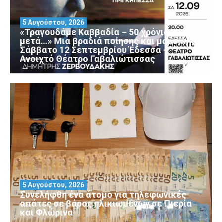
5 Αυγούστου, 2026
«Τραγουδάμε Καββαδία – 50 χρόνια
μετά…» Μια βραδιά ποίησης και μουσικής
Σάββατο 12 Σεπτεμβρίου Έδεσσα –
Ανοιχτό Θέατρο Γαβαλιώτισσας
5 Αυγούστου, 2026
Συνελήφθη ένα άτομο για τηλεφωνικές
απάτες σε βάρος ηλικιωμένων σε Πιερία
και Φλώρινα