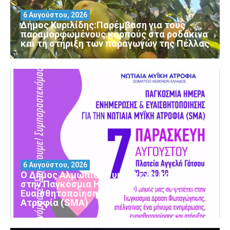
6 Αυγούστου, 2026
Δήμος Κυριλίδης:Παρέμβαση για τους
παραμορφωμένους καρπούς στα ροδάκινα
και τη στήριξη των παραγωγών της Πέλλας
6 Αυγούστου, 2026
Ο Δήμος Αλμωπίας συμμετέχει και φέτος
στην Παγκόσμια Ημέρα Ενημέρωσης και
Ευαισθητοποίησης για τη Νωτιαία Μυϊκή
Ατροφία (SMA)