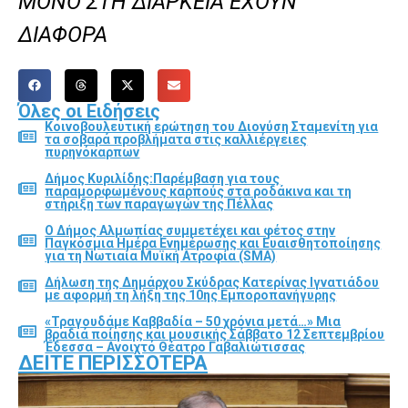
ΜΟΝΟ ΣΤΗ ΔΙΑΡΚΕΙΑ ΕΧΟΥΝ
ΔΙΑΦΟΡΑ
Όλες οι Ειδήσεις
Κοινοβουλευτική ερώτηση του Διονύση Σταμενίτη για
τα σοβαρά προβλήματα στις καλλιέργειες
πυρηνόκαρπων
Δήμος Κυριλίδης:Παρέμβαση για τους
παραμορφωμένους καρπούς στα ροδάκινα και τη
στήριξη των παραγωγών της Πέλλας
Ο Δήμος Αλμωπίας συμμετέχει και φέτος στην
Παγκόσμια Ημέρα Ενημέρωσης και Ευαισθητοποίησης
για τη Νωτιαία Μυϊκή Ατροφία (SMA)
Δήλωση της Δημάρχου Σκύδρας Κατερίνας Ιγνατιάδου
με αφορμή τη λήξη της 10ης Εμποροπανήγυρης
«Τραγουδάμε Καββαδία – 50 χρόνια μετά…» Μια
βραδιά ποίησης και μουσικής Σάββατο 12 Σεπτεμβρίου
Έδεσσα – Ανοιχτό Θέατρο Γαβαλιώτισσας
ΔΕΊΤΕ ΠΕΡΙΣΣΌΤΕΡΑ