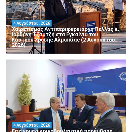
4 Αυγούστου, 2026
Χαιρετισμός Αντιπεριφερειάρχη Πέλλας κ.
Ιορδάνη Τζαμτζή στα Εγκαίνια του
Κάστρου Χρυσής Αλμωπίας (2 Αυγούστου
2026)
4 Αυγούστου, 2026
Επείγουσα κοινοβουλευτική παρέμβαση