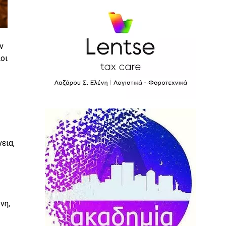
ν
οι
εια,
νη,