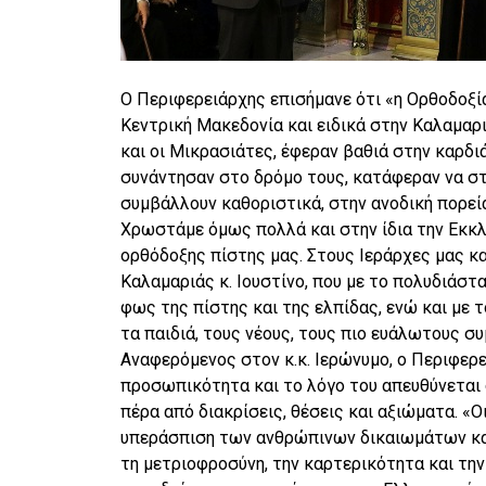
Ο Περιφερειάρχης επισήμανε ότι «η Ορθοδοξία
Κεντρική Μακεδονία και ειδικά στην Καλαμαρι
και οι Μικρασιάτες, έφεραν βαθιά στην καρδι
συνάντησαν στο δρόμο τους, κατάφεραν να στ
συμβάλλουν καθοριστικά, στην ανοδική πορεί
Χρωστάμε όμως πολλά και στην ίδια την Εκκλ
ορθόδοξης πίστης μας. Στους Ιεράρχες μας κ
Καλαμαριάς κ. Ιουστίνο, που με το πολυδιάστ
φως της πίστης και της ελπίδας, ενώ και με 
τα παιδιά, τους νέους, τους πιο ευάλωτους συ
Αναφερόμενος στον κ.κ. Ιερώνυμο, ο Περιφερ
προσωπικότητα και το λόγο του απευθύνεται σ
πέρα από διακρίσεις, θέσεις και αξιώματα. «
υπεράσπιση των ανθρώπινων δικαιωμάτων και
τη μετριοφροσύνη, την καρτερικότητα και την 