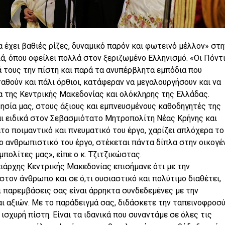
 έχει βαθιές ρίζες, δυναμικό παρόν και φωτεινό μέλλον» στη
ά, όπου οφείλει πολλά στον ξεριζωμένο Ελληνισμό. «Οι Πόντι
ά τους την πίστη και παρά τα ανυπέρβλητα εμπόδια που
αθούν και πάλι όρθιοι, κατάφεραν να μεγαλουργήσουν και να
α της Κεντρικής Μακεδονίας και ολόκληρης της Ελλάδας.
ησία μας, στους άξιους και εμπνευσμένους καθοδηγητές της
αι ειδικά στον Σεβασμιότατο Μητροπολίτη Νέας Κρήνης και
ατο ποιμαντικό και πνευματικό του έργο, χαρίζει απλόχερα το
το ανθρωπιστικό του έργο, στέκεται πάντα δίπλα στην οικογέν
μπολίτες μας», είπε ο κ. Τζιτζικώστας.
ειάρχης Κεντρικής Μακεδονίας επισήμανε ότι με την
τον άνθρωπο και σε ό,τι ουσιαστικό και πολύτιμο διαθέτει,
Οι παρεμβάσεις σας είναι άρρηκτα συνδεδεμένες με την
 αξιών. Με το παράδειγμά σας, διδάσκετε την ταπεινοφροσύ
ισχυρή πίστη. Είναι τα ιδανικά που συναντάμε σε όλες τις