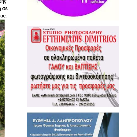
της
η σε
ας.