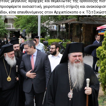
στους μεγάλους Ιεράρχες και θεμελιωτές της ορθόδοξης πίσ
 προσφέρετε ουσιαστική, χειροπιαστή στήριξη και ανακούφισ
άδα», είπε απευθυνόμενος στον Αρχιεπίσκοπο ο κ. Τζιτζικώστ