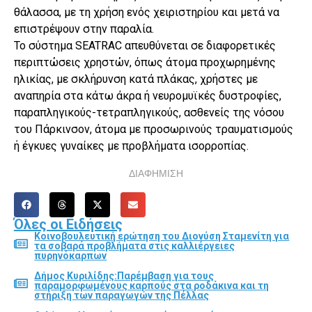
θάλασσα, με τη χρήση ενός χειριστηρίου και μετά να
επιστρέψουν στην παραλία.
Το σύστημα SEATRAC απευθύνεται σε διαφορετικές
περιπτώσεις χρηστών, όπως άτομα προχωρημένης
ηλικίας, με σκλήρυνση κατά πλάκας, χρήστες με
αναπηρία στα κάτω άκρα ή νευρομυϊκές δυστροφίες,
παραπληγικούς-τετραπληγικούς, ασθενείς της νόσου
του Πάρκινσον, άτομα με προσωρινούς τραυματισμούς
ή έγκυες γυναίκες με προβλήματα ισορροπίας.
ΔΙΑΦΗΜΙΣΗ
Όλες οι Ειδήσεις
Κοινοβουλευτική ερώτηση του Διονύση Σταμενίτη για
τα σοβαρά προβλήματα στις καλλιέργειες
πυρηνόκαρπων
Δήμος Κυριλίδης:Παρέμβαση για τους
παραμορφωμένους καρπούς στα ροδάκινα και τη
στήριξη των παραγωγών της Πέλλας