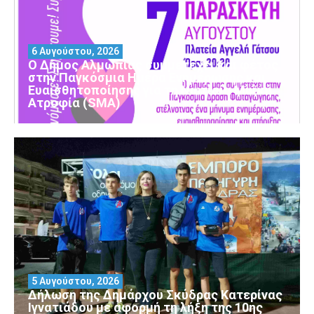
6 Αυγούστου, 2026
Ο Δήμος Αλμωπίας συμμετέχει και φέτος
στην Παγκόσμια Ημέρα Ενημέρωσης και
Ευαισθητοποίησης για τη Νωτιαία Μυϊκή
Ατροφία (SMA)
5 Αυγούστου, 2026
Δήλωση της Δημάρχου Σκύδρας Κατερίνας
Ιγνατιάδου με αφορμή τη λήξη της 10ης