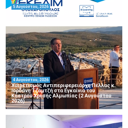
5 Αυγούστου, 2026
Θέλεις να αποκτήσεις άδεια Security?
4 Αυγούστου, 2026
Χαιρετισμός Αντιπεριφερειάρχη Πέλλας κ.
Ιορδάνη Τζαμτζή στα Εγκαίνια του
Κάστρου Χρυσής Αλμωπίας (2 Αυγούστου
2026)