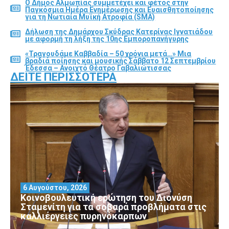
Ο Δήμος Αλμωπίας συμμετέχει και φέτος στην
Παγκόσμια Ημέρα Ενημέρωσης και Ευαισθητοποίησης
για τη Νωτιαία Μυϊκή Ατροφία (SMA)
Δήλωση της Δημάρχου Σκύδρας Κατερίνας Ιγνατιάδου
με αφορμή τη λήξη της 10ης Εμποροπανήγυρης
«Τραγουδάμε Καββαδία – 50 χρόνια μετά…» Μια
βραδιά ποίησης και μουσικής Σάββατο 12 Σεπτεμβρίου
Έδεσσα – Ανοιχτό Θέατρο Γαβαλιώτισσας
ΔΕΊΤΕ ΠΕΡΙΣΣΌΤΕΡΑ
6 Αυγούστου, 2026
Κοινοβουλευτική ερώτηση του Διονύση
Σταμενίτη για τα σοβαρά προβλήματα στις
καλλιέργειες πυρηνόκαρπων