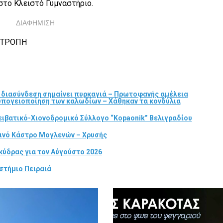
στο Κλειστό Γυμναστήριο.
ΔΙΑΦΗΜΙΣΗ
ΠΙΤΡΟΠΗ
α διασύνδεση σημαίνει πυρκαγιά – Πρωτοφανής αμέλεια
 υπογειοποίηση των καλωδίων – Χάθηκαν τα κονδύλια
ιβατικό-Χιονοδρομικό Σύλλογο “Kopaonik” Βελιγραδίου
τινό Κάστρο Μογλενών – Χρυσής
κύδρας για τον Αύγούστο 2026
στήμιο Πειραιά