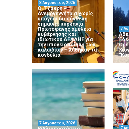
8 Αυγούστου, 2026
Θ. Τζάκρη –
Ανεμογεννήτρια χωρίς
υπόγεια διασύνδεση
σημαίνει πυρκαγιά –
Πρωτοφανής αμέλεια
7 Αυ
κυβέρνησης και
Αδε
ιδιωτικού ΔΕΔΔΗΕ για
Έδε
την υπογειοποίηση των
Ορε
καλωδίων – Χάθηκαν τα
Χιο
κονδύλια
“Ko
7 Αυγούστου, 2026
Βιβλιοπροτάσεις
7 Αυ