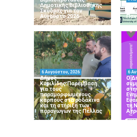
Δημοτικής Βιβλιοθήκης
Μορ
Σκύδρας για τον
Σεμ
Αύγούστο 2026
Παν
6 Αυγούστου, 2026
6 Αυ
Δήμος
Ο Δ
Κυριλίδης:Παρέμβαση
συμ
για τους
στη
παραμορφωμένους
Ενη
καρπούς στα ροδάκινα
Ευα
και τη στήριξη των
τη 
παραγωγών της Πέλλας
Ατρ