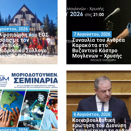
γούστου, 2026
λφοποίηση του ΕΟΣ
7 Αυγούστου, 2026
σσας με τον
Συναυλία του Ανδρέα
ιβατικό-
Καρακότα στο
νοδρομικό Σύλλογο
Βυζαντινό Κάστρο
paonik” Βελιγραδίου
Μογλενών – Χρυσής
6 Αυγούστου, 2026
Κοινοβουλευτική
ερώτηση του Διονύση
Σταμενίτη για τα σοβα
γούστου, 2026