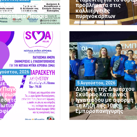
ιοδοτούμενα
προβλήματα στις
ινάρια από το
καλλιέργειες
επιστήμιο Πειραιά
πυρηνόκαρπων
γούστου, 2026
ήμος Αλμωπίας
μετέχει και φέτος
5 Αυγούστου, 2026
ν Παγκόσμια Ημέρα
Δήλωση της Δημάρχου
μέρωσης και
Σκύδρας Κατερίνας
ισθητοποίησης για
Ιγνατιάδου με αφορμή
Νωτιαία Μυϊκή
τη λήξη της 10ης
οφία (SMA)
Εμποροπανήγυρης