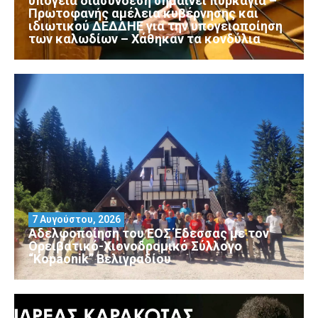
υπόγεια διασύνδεση σημαίνει πυρκαγιά –
Πρωτοφανής αμέλεια κυβέρνησης και
ιδιωτικού ΔΕΔΔΗΕ για την υπογειοποίηση
των καλωδίων – Χάθηκαν τα κονδύλια
7 Αυγούστου, 2026
Αδελφοποίηση του ΕΟΣ Έδεσσας με τον
Ορειβατικό-Χιονοδρομικό Σύλλογο
“Kopaonik” Βελιγραδίου