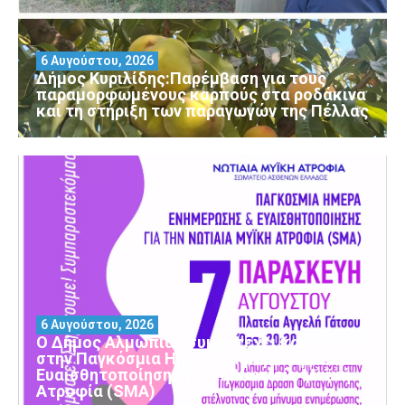
6 Αυγούστου, 2026
Δήμος Κυριλίδης:Παρέμβαση για τους
παραμορφωμένους καρπούς στα ροδάκινα
και τη στήριξη των παραγωγών της Πέλλας
6 Αυγούστου, 2026
Ο Δήμος Αλμωπίας συμμετέχει και φέτος
στην Παγκόσμια Ημέρα Ενημέρωσης και
Ευαισθητοποίησης για τη Νωτιαία Μυϊκή
Ατροφία (SMA)