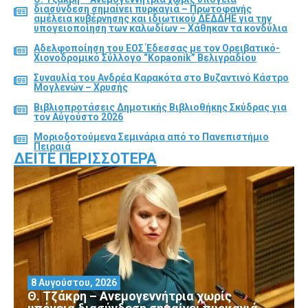
διασύνδεση σημαίνει πυρκαγιά – Πρωτοφανής
αμέλεια κυβέρνησης και ιδιωτικού ΔΕΔΔΗΕ για την
υπογειοποίηση των καλωδίων – Χάθηκαν τα κονδύλια
Αδελφοποίηση του ΕΟΣ Έδεσσας με τον Ορειβατικό-
Χιονοδρομικό Σύλλογο “Kopaonik” Βελιγραδίου
Συναυλία του Ανδρέα Καρακότα στο Βυζαντινό Κάστρο
Μογλενών – Χρυσής
Βιβλιοπροτάσεις Δημοτικής Βιβλιοθήκης Σκύδρας για
τον Αύγούστο 2026
Μοριοδοτούμενα Σεμινάρια από το Πανεπιστήμιο
Πειραιά
ΔΕΊΤΕ ΠΕΡΙΣΣΌΤΕΡΑ
8 Αυγούστου, 2026
Θ. Τζάκρη – Ανεμογεννήτρια χωρίς