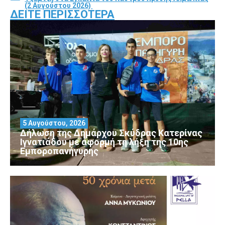
(2 Αυγούστου 2026)
ΔΕΊΤΕ ΠΕΡΙΣΣΌΤΕΡΑ
5 Αυγούστου, 2026
Δήλωση της Δημάρχου Σκύδρας Κατερίνας
Ιγνατιάδου με αφορμή τη λήξη της 10ης
Εμποροπανήγυρης