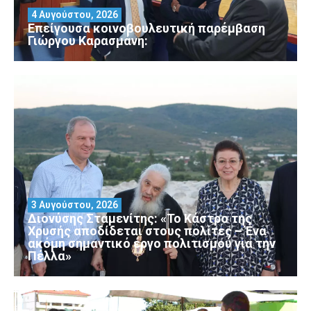
4 Αυγούστου, 2026
Επείγουσα κοινοβουλευτική παρέμβαση
Γιώργου Καρασμάνη:
3 Αυγούστου, 2026
Διονύσης Σταμενίτης: «Το Κάστρο της
Χρυσής αποδίδεται στους πολίτες – Ένα
ακόμη σημαντικό έργο πολιτισμού για την
Πέλλα»