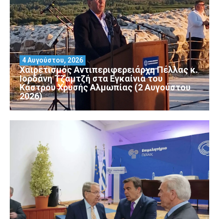
4 Αυγούστου, 2026
Χαιρετισμός Αντιπεριφερειάρχη Πέλλας κ.
Ιορδάνη Τζαμτζή στα Εγκαίνια του
Κάστρου Χρυσής Αλμωπίας (2 Αυγούστου
2026)