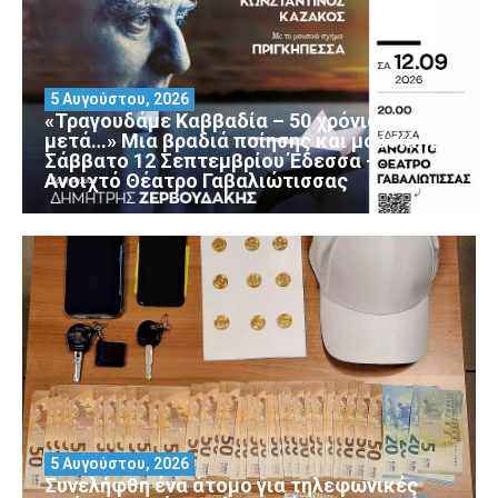
5 Αυγούστου, 2026
«Τραγουδάμε Καββαδία – 50 χρόνια
μετά…» Μια βραδιά ποίησης και μουσικής
Σάββατο 12 Σεπτεμβρίου Έδεσσα –
Ανοιχτό Θέατρο Γαβαλιώτισσας
5 Αυγούστου, 2026
Συνελήφθη ένα άτομο για τηλεφωνικές