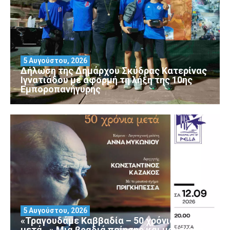
5 Αυγούστου, 2026
Δήλωση της Δημάρχου Σκύδρας Κατερίνας
Ιγνατιάδου με αφορμή τη λήξη της 10ης
Εμποροπανήγυρης
5 Αυγούστου, 2026
«Τραγουδάμε Καββαδία – 50 χρόνια
μετά…» Μια βραδιά ποίησης και μουσικής