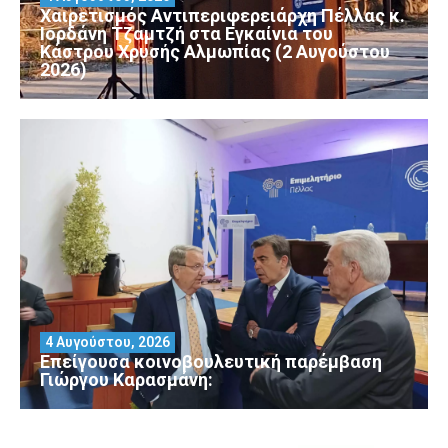
Χαιρετισμός Αντιπεριφερειάρχη Πέλλας κ.
Ιορδάνη Τζαμτζή στα Εγκαίνια του
Κάστρου Χρυσής Αλμωπίας (2 Αυγούστου
2026)
4 Αυγούστου, 2026
Επείγουσα κοινοβουλευτική παρέμβαση
Γιώργου Καρασμάνη: