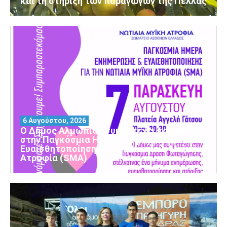
και τη στήριξη των παραγωγών της Πέλλας
6 Αυγούστου, 2026
Ο Δήμος Αλμωπίας συμμετέχει και φέτος
στην Παγκόσμια Ημέρα Ενημέρωσης και
Ευαισθητοποίησης για τη Νωτιαία Μυϊκή
Ατροφία (SMA)