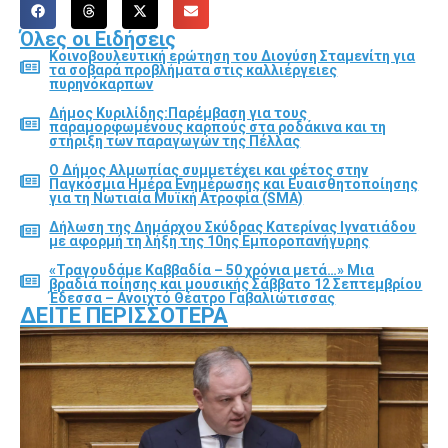
Όλες οι Ειδήσεις
Κοινοβουλευτική ερώτηση του Διονύση Σταμενίτη για
τα σοβαρά προβλήματα στις καλλιέργειες
πυρηνόκαρπων
Δήμος Κυριλίδης:Παρέμβαση για τους
παραμορφωμένους καρπούς στα ροδάκινα και τη
στήριξη των παραγωγών της Πέλλας
Ο Δήμος Αλμωπίας συμμετέχει και φέτος στην
Παγκόσμια Ημέρα Ενημέρωσης και Ευαισθητοποίησης
για τη Νωτιαία Μυϊκή Ατροφία (SMA)
Δήλωση της Δημάρχου Σκύδρας Κατερίνας Ιγνατιάδου
με αφορμή τη λήξη της 10ης Εμποροπανήγυρης
«Τραγουδάμε Καββαδία – 50 χρόνια μετά…» Μια
βραδιά ποίησης και μουσικής Σάββατο 12 Σεπτεμβρίου
Έδεσσα – Ανοιχτό Θέατρο Γαβαλιώτισσας
ΔΕΊΤΕ ΠΕΡΙΣΣΌΤΕΡΑ