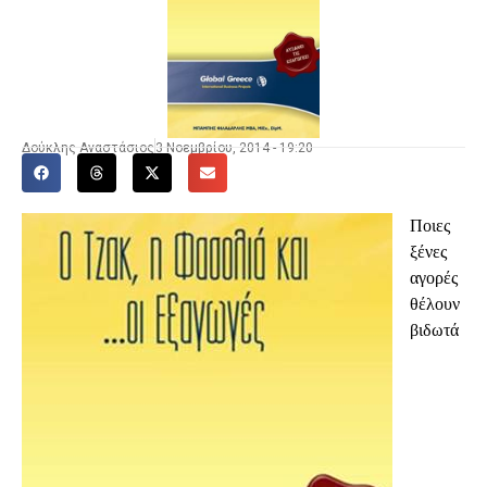
Δούκλης Αναστάσιος
3 Νοεμβρίου, 2014 - 19:20
Ποιες
ξένες
αγορές
θέλουν
βιδωτά