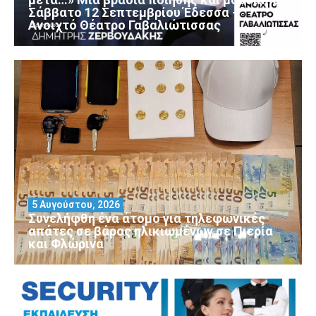
Σάββατο 12 Σεπτεμβρίου Έδεσσα –
Ανοιχτό Θέατρο Γαβαλιώτισσας
5 Αυγούστου, 2026
Συνελήφθη ένα άτομο για τηλεφωνικές
απάτες σε βάρος ηλικιωμένων σε Πιερία
και Φλώρινα