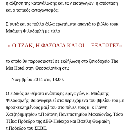
η αύξηση της κατανάλωσης και των εισαγωγών, η απόσταση
και ο τοπικός ανταγωνισμός
;
Σ΄αυτά και σε πολλά άλλα ερωτήματα απαντά το βιβλίο του
κ.
Μπάμπη Φιλαδαρλή με τίτλο
«
O TZAK, H
ΦΑΣΟΛΙΑ ΚΑΙ ΟΙ… ΕΞΑΓΩΓΕΣ»
το οποίο θα παρουσιαστεί σε εκδήλωση στο ξενοδοχείο
The
Met Hotel
στην Θεσσαλονίκη στις
11 Νοεμβρίου 2014 στις 18.00.
Ο ειδικός σε θέματα ανάπτυξης εξαγωγών, κ. Μπάμπης
Φιλαδαρλής, θα αναφερθεί στα περιεχόμενα του βιβλίου του με
προσκεκλημένους μαζί του στο πάνελ τους κ. κ Γιάννη
Χατζηδημητρίου τ.Πρύτανη Πανεπιστημίου Μακεδονίας, Τάσο
Τζίκα Πρόεδρο της ΔΕΘ
-Helexpo
και Βασίλη Θωμαϊδη
τ.Πρόεδρο του ΣΕΒΕ.