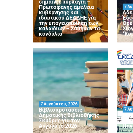
σημαίνει πυρκαγιά –
Πρωτοφανής αμέλεια
7 Αυ
κυβέρνησης και
Αδε
ιδιωτικού ΔΕΔΔΗΕ για
Έδε
την υπογειοποίηση των
Ορε
καλωδίων – Χάθηκαν τα
Χιο
κονδύλια
“Ko
7 Αυγούστου, 2026
Βιβλιοπροτάσεις
7 Αυ
Δημοτικής Βιβλιοθήκης
Μορ
Σκύδρας για τον
Σεμ
Αύγούστο 2026
Παν