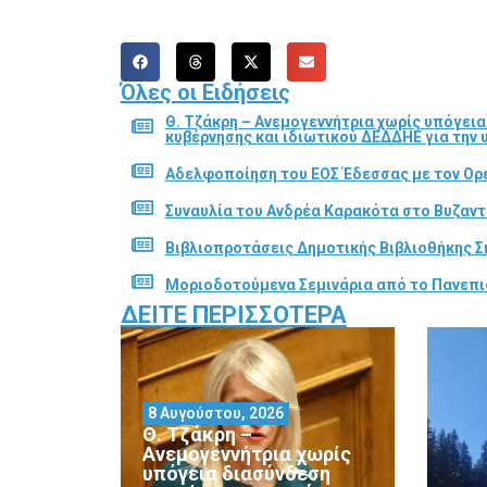
Όλες οι Ειδήσεις
Θ. Τζάκρη – Ανεμογεννήτρια χωρίς υπόγει
κυβέρνησης και ιδιωτικού ΔΕΔΔΗΕ για την
Αδελφοποίηση του ΕΟΣ Έδεσσας με τον Ορε
Συναυλία του Ανδρέα Καρακότα στο Βυζαν
Βιβλιοπροτάσεις Δημοτικής Βιβλιοθήκης Σ
Μοριοδοτούμενα Σεμινάρια από το Πανεπι
ΔΕΊΤΕ ΠΕΡΙΣΣΌΤΕΡΑ
8 Αυγούστου, 2026
Θ. Τζάκρη –
Ανεμογεννήτρια χωρίς
υπόγεια διασύνδεση