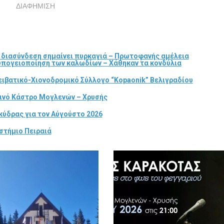
ΔΙΑΦΗΜΙΣΗ
α διασύνδεση σημαίνει πυρκαγιά – Πρωτοφανής αμέλεια
 υπογειοποίηση των καλωδίων – Χάθηκαν τα κονδύλια
ιβατικό-Χιονοδρομικό Σύλλογο “Kopaonik” Βελιγραδίου
τινό Κάστρο Μογλενών – Χρυσής
κύδρας για τον Αύγούστο 2026
στήμιο Πειραιά