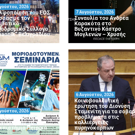
γούστου, 2026
λφοποίηση του ΕΟΣ
7 Αυγούστου, 2026
σσας με τον
Συναυλία του Ανδρέα
ιβατικό-
Καρακότα στο
νοδρομικό Σύλλογο
Βυζαντινό Κάστρο
paonik” Βελιγραδίου
Μογλενών – Χρυσής
6 Αυγούστου, 2026
Κοινοβουλευτική
ερώτηση του Διονύση
Σταμενίτη για τα σοβα
γούστου, 2026
ιοδοτούμενα
προβλήματα στις
ινάρια από το
καλλιέργειες
επιστήμιο Πειραιά
πυρηνόκαρπων