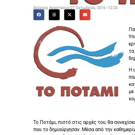
Δούκλης Αναστάσιος
21 Οκτωβρίου, 2016 - 12:28
Πα
Υπ
ερ
τα
δη
Η 
πα
κα
με
κο
Το Ποτάμι, πιστό στις αρχές του, θα συνεχίσ
που το δημιούργησαν. Μέσα από την καθημερι