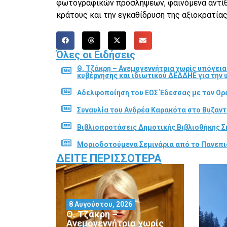
φωτογραφικών προσλήψεων, φαινόμενα αντίθε
κράτους και την εγκαθίδρυση της αξιοκρατίας
Όλες οι Ειδήσεις
Θ. Τζάκρη – Ανεμογεννήτρια χωρίς υπόγει
κυβέρνησης και ιδιωτικού ΔΕΔΔΗΕ για την
Αδελφοποίηση του ΕΟΣ Έδεσσας με τον Ορε
Συναυλία του Ανδρέα Καρακότα στο Βυζαν
Βιβλιοπροτάσεις Δημοτικής Βιβλιοθήκης Σ
Μοριοδοτούμενα Σεμινάρια από το Πανεπι
ΔΕΊΤΕ ΠΕΡΙΣΣΌΤΕΡΑ
8 Αυγούστου, 2026
Θ. Τζάκρη –
Ανεμογεννήτρια χωρίς