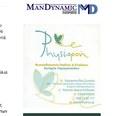
υ
γό
υτά
ύλια
ές
υπων