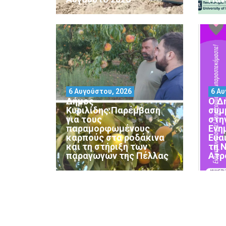
6 Αυγούστου, 2026
6 Αυ
Δήμος
Ο Δ
Κυριλίδης:Παρέμβαση
συμ
για τους
στη
παραμορφωμένους
Ενη
καρπούς στα ροδάκινα
Ευα
και τη στήριξη των
τη 
παραγωγών της Πέλλας
Ατρ