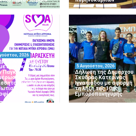
γούστου, 2026
ήμος Αλμωπίας
μετέχει και φέτος
5 Αυγούστου, 2026
ν Παγκόσμια Ημέρα
Δήλωση της Δημάρχου
μέρωσης και
Σκύδρας Κατερίνας
ισθητοποίησης για
Ιγνατιάδου με αφορμή
Νωτιαία Μυϊκή
τη λήξη της 10ης
οφία (SMA)
Εμποροπανήγυρης