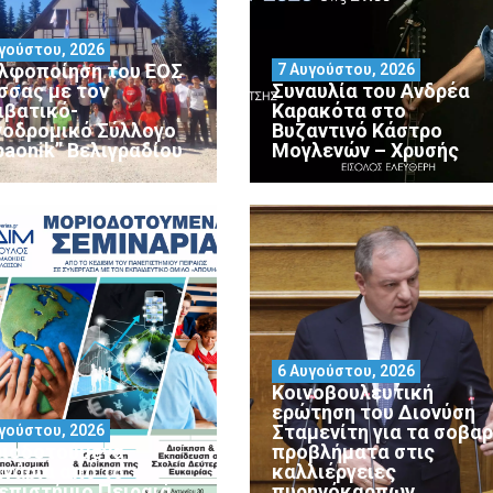
γούστου, 2026
λφοποίηση του ΕΟΣ
7 Αυγούστου, 2026
σσας με τον
Συναυλία του Ανδρέα
ιβατικό-
Καρακότα στο
νοδρομικό Σύλλογο
Βυζαντινό Κάστρο
paonik” Βελιγραδίου
Μογλενών – Χρυσής
6 Αυγούστου, 2026
Κοινοβουλευτική
ερώτηση του Διονύση
Σταμενίτη για τα σοβα
γούστου, 2026
ιοδοτούμενα
προβλήματα στις
ινάρια από το
καλλιέργειες
επιστήμιο Πειραιά
πυρηνόκαρπων