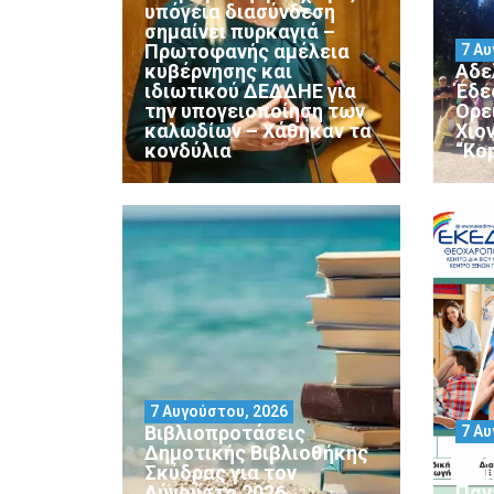
υπόγεια διασύνδεση
σημαίνει πυρκαγιά –
Πρωτοφανής αμέλεια
7 Αυ
κυβέρνησης και
Αδε
ιδιωτικού ΔΕΔΔΗΕ για
Έδε
την υπογειοποίηση των
Ορε
καλωδίων – Χάθηκαν τα
Χιο
κονδύλια
“Ko
7 Αυγούστου, 2026
Βιβλιοπροτάσεις
7 Αυ
Δημοτικής Βιβλιοθήκης
Μορ
Σκύδρας για τον
Σεμ
Αύγούστο 2026
Παν