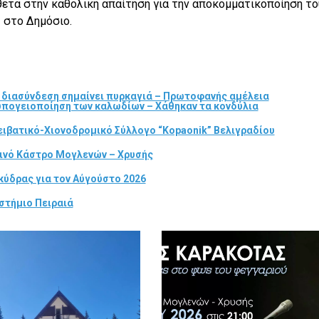
τα στην καθολική απαίτηση για την αποκομματικοποίηση το
 στο Δημόσιο.
α διασύνδεση σημαίνει πυρκαγιά – Πρωτοφανής αμέλεια
 υπογειοποίηση των καλωδίων – Χάθηκαν τα κονδύλια
ιβατικό-Χιονοδρομικό Σύλλογο “Kopaonik” Βελιγραδίου
τινό Κάστρο Μογλενών – Χρυσής
κύδρας για τον Αύγούστο 2026
στήμιο Πειραιά