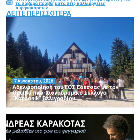
τα σοβαρά προβλήματα στις καλλιέργειες
πυρηνόκαρπων
ΔΕΊΤΕ ΠΕΡΙΣΣΌΤΕΡΑ
7 Αυγούστου, 2026
Αδελφοποίηση του ΕΟΣ Έδεσσας με τον
Ορειβατικό-Χιονοδρομικό Σύλλογο
“Kopaonik” Βελιγραδίου