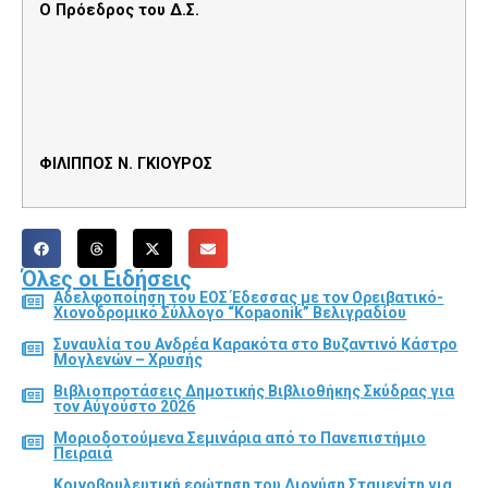
Ο Πρόεδρος του Δ.Σ.
ΦΙΛΙΠΠΟΣ Ν. ΓΚΙΟΥΡΟΣ
Όλες οι Ειδήσεις
Αδελφοποίηση του ΕΟΣ Έδεσσας με τον Ορειβατικό-
Χιονοδρομικό Σύλλογο “Kopaonik” Βελιγραδίου
Συναυλία του Ανδρέα Καρακότα στο Βυζαντινό Κάστρο
Μογλενών – Χρυσής
Βιβλιοπροτάσεις Δημοτικής Βιβλιοθήκης Σκύδρας για
τον Αύγούστο 2026
Μοριοδοτούμενα Σεμινάρια από το Πανεπιστήμιο
Πειραιά
Κοινοβουλευτική ερώτηση του Διονύση Σταμενίτη για