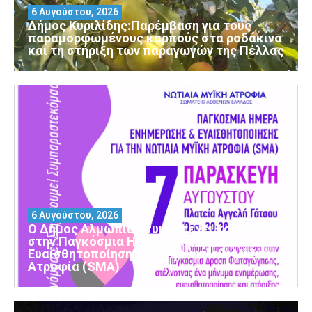
6 Αυγούστου, 2026
Δήμος Κυριλίδης:Παρέμβαση για τους
παραμορφωμένους καρπούς στα ροδάκινα
και τη στήριξη των παραγωγών της Πέλλας
6 Αυγούστου, 2026
Ο Δήμος Αλμωπίας συμμετέχει και φέτος
στην Παγκόσμια Ημέρα Ενημέρωσης και
Ευαισθητοποίησης για τη Νωτιαία Μυϊκή
Ατροφία (SMA)