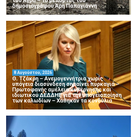
του Άγρα – Το ρεπορτάζ του
δημοσιογράφου Άρη Παπαγιάννη
8 Αυγούστου, 2026
Θ. Τζάκρη – Ανεμογεννήτρια χωρίς
υπόγεια διασύνδεση σημαίνει πυρκαγιά –
Πρωτοφανής αμέλεια κυβέρνησης και
ιδιωτικού ΔΕΔΔΗΕ για την υπογειοποίηση
των καλωδίων – Χάθηκαν τα κονδύλια