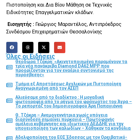
Πιστοποίηση και Δια Βίου Μάθηση σε Τεχνικές
Ειδικότητες Επαγγελματικών κλάδων.
Εισηγητής :
Γεώργιος Μαραντέλος, Αντιπρόεδρος
Συνδέσμου Επιχειρηματιών Θεσσαλονίκης
Όλες οι Ειδήσεις
Θεοδώρα Τζάκρη: «Ακινητοποιημένα παραμένουν τα
τρία νέα πανάκριβα Diamond DA62 MPP που
προορίζονταν για τον εναέριο συντονισμό της
πυρόσβεσης»
Τμήμα εξ Αποστάσεως Αγγλικών με Πιστοποίηση
Αναγνωρισμένη από τον ΑΣΕΠ
Αλιεύσαμε από το διαδίκτυο : Η μοναδική
φωτογραφία από το ρήγμα του φράγματος του Άγρα –
Το ρεπορτάζ του δημοσιογράφου Άρη Παπαγιάννη
Θ. Τζάκρη – Ανεμογεννήτρια χωρίς υπόγεια
διασύνδεση σημαίνει πυρκαγιά – Πρωτοφανής
αμέλεια κυβέρνησης και ιδιωτικού ΔΕΔΔΗΕ για την
υπογειοποίηση των καλωδίων – Χάθηκαν τα κονδύλια
Αδελφοποίηση του ΕΟΣ Έδεσσας με τον Ορειβατικό-