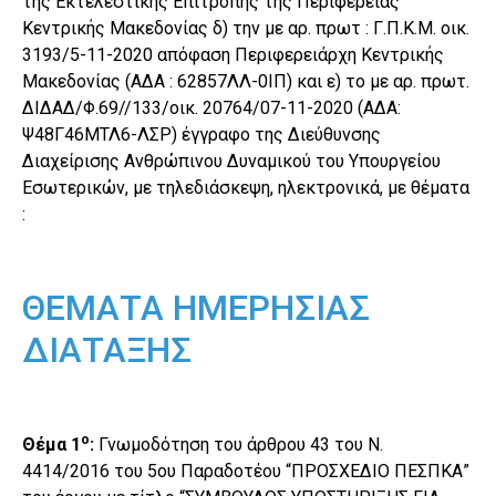
της Εκτελεστικής Επιτροπής της Περιφέρειας
Κεντρικής Μακεδονίας δ) την με αρ. πρωτ : Γ.Π.Κ.Μ. οικ.
3193/5-11-2020 απόφαση Περιφερειάρχη Κεντρικής
Μακεδονίας (ΑΔΑ : 62857ΛΛ-0ΙΠ) και ε) το με αρ. πρωτ.
ΔΙΔΑΔ/Φ.69//133/οικ. 20764/07-11-2020 (ΑΔΑ:
Ψ48Γ46ΜΤΛ6-ΛΣΡ) έγγραφο της Διεύθυνσης
Διαχείρισης Ανθρώπινου Δυναμικού του Υπουργείου
Εσωτερικών, με τηλεδιάσκεψη, ηλεκτρονικά, με θέματα
:
ΘΕΜΑΤΑ ΗΜΕΡΗΣΙΑΣ
ΔΙΑΤΑΞΗΣ
ο
Θέμα 1
:
Γνωμοδότηση του άρθρου 43 του Ν.
4414/2016 του 5ου Παραδοτέου “ΠΡΟΣΧΕΔΙΟ ΠΕΣΠΚΑ”