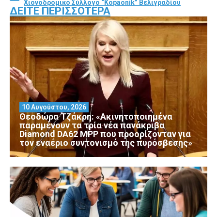
Χιονοδρομικό Σύλλογο “Kopaonik” Βελιγραδίου
ΔΕΊΤΕ ΠΕΡΙΣΣΌΤΕΡΑ
10 Αυγούστου, 2026
Θεοδώρα Τζάκρη: «Ακινητοποιημένα
παραμένουν τα τρία νέα πανάκριβα
Diamond DA62 MPP που προορίζονταν για
τον εναέριο συντονισμό της πυρόσβεσης»