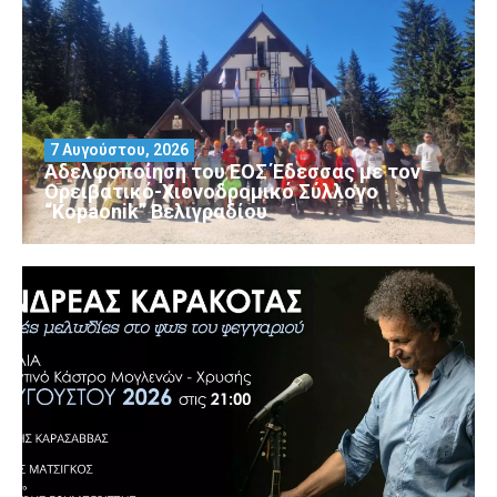
7 Αυγούστου, 2026
Αδελφοποίηση του ΕΟΣ Έδεσσας με τον
Ορειβατικό-Χιονοδρομικό Σύλλογο
“Kopaonik” Βελιγραδίου