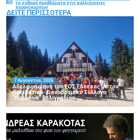
τα σοβαρά προβλήματα στις καλλιέργειες
πυρηνόκαρπων
ΔΕΊΤΕ ΠΕΡΙΣΣΌΤΕΡΑ
7 Αυγούστου, 2026
Αδελφοποίηση του ΕΟΣ Έδεσσας με τον
Ορειβατικό-Χιονοδρομικό Σύλλογο
“Kopaonik” Βελιγραδίου