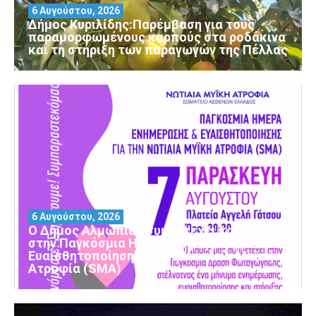
6 Αυγούστου, 2026
Δήμος Κυριλίδης:Παρέμβαση για τους
παραμορφωμένους καρπούς στα ροδάκινα
και τη στήριξη των παραγωγών της Πέλλας
6 Αυγούστου, 2026
Ο Δήμος Αλμωπίας συμμετέχει και φέτος
στην Παγκόσμια Ημέρα Ενημέρωσης και
Ευαισθητοποίησης για τη Νωτιαία Μυϊκή
Ατροφία (SMA)