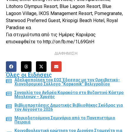
Litohoro Olympus Resort, Blue Lagoon Resort, Blue
Lagoon Village, IKOS Management Resort, Pomegranate,
Starwood Preferred Guest, Kriopigi Beach Hotel, Royal
Paradise κα
Για στιγμιότυπα από τις Ημέρες Καριέρας
επισκεφθείτε το http://on.fb.me/1L69GnH
ΔΙΑΦΗΜΙΣΗ
Όλες οι Ειδήσεις
Αδελφοποίηση του ΕΟΣ Έδεσσας με τον Ορειβατικό-
Χιονοδρομικό Σύλλογο “Kopaonik” Βελιγραδίου
Συναυλία του Ανδρέα Καρακότα στο Βυζαντινό Κάστρο
Μογλενών – Χρυσής
Βιβλιοπροτάσεις Δημοτικής Βιβλιοθήκης Σκύδρας για
τον Αύγούστο 2026
Μοριοδοτούμενα Σεμινάρια από το Πανεπιστήμιο
Πειραιά
Κοινοβουλευτική ερώτηση του Διονύση Σταμενίτη για