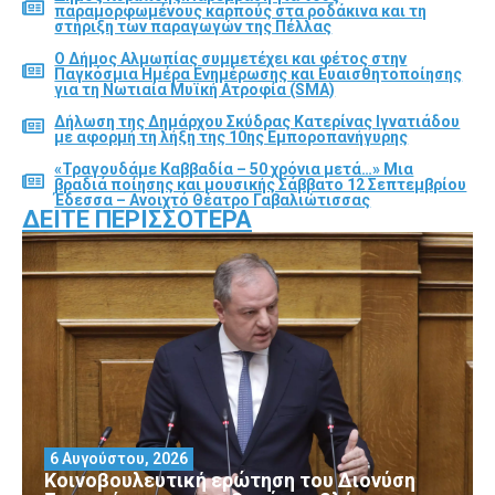
παραμορφωμένους καρπούς στα ροδάκινα και τη
στήριξη των παραγωγών της Πέλλας
Ο Δήμος Αλμωπίας συμμετέχει και φέτος στην
Παγκόσμια Ημέρα Ενημέρωσης και Ευαισθητοποίησης
για τη Νωτιαία Μυϊκή Ατροφία (SMA)
Δήλωση της Δημάρχου Σκύδρας Κατερίνας Ιγνατιάδου
με αφορμή τη λήξη της 10ης Εμποροπανήγυρης
«Τραγουδάμε Καββαδία – 50 χρόνια μετά…» Μια
βραδιά ποίησης και μουσικής Σάββατο 12 Σεπτεμβρίου
Έδεσσα – Ανοιχτό Θέατρο Γαβαλιώτισσας
ΔΕΊΤΕ ΠΕΡΙΣΣΌΤΕΡΑ
6 Αυγούστου, 2026
Κοινοβουλευτική ερώτηση του Διονύση