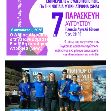
6 Αυγούστου, 2026
Ο Δήμος Αλμωπίας συμμετέχει και φέτος
στην Παγκόσμια Ημέρα Ενημέρωσης και
Ευαισθητοποίησης για τη Νωτιαία Μυϊκή
Ατροφία (SMA)