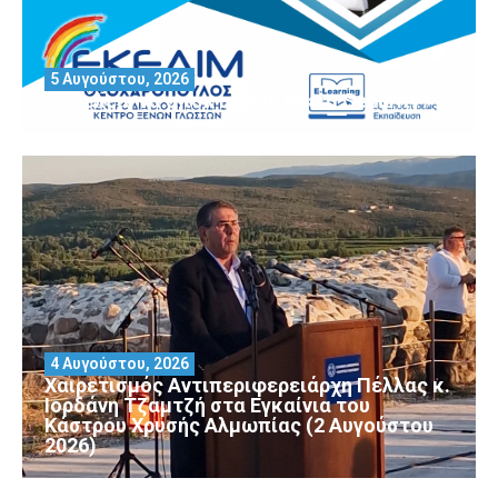
5 Αυγούστου, 2026
Θέλεις να αποκτήσεις άδεια Security?
4 Αυγούστου, 2026
Χαιρετισμός Αντιπεριφερειάρχη Πέλλας κ.
Ιορδάνη Τζαμτζή στα Εγκαίνια του
Κάστρου Χρυσής Αλμωπίας (2 Αυγούστου
2026)