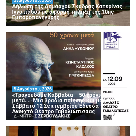
5 Αυγούστου, 2026
Δήλωση της Δημάρχου Σκύδρας Κατερίνας
Ιγνατιάδου με αφορμή τη λήξη της 10ης
Εμποροπανήγυρης
5 Αυγούστου, 2026
«Τραγουδάμε Καββαδία – 50 χρόνια
μετά…» Μια βραδιά ποίησης και μουσικής
Σάββατο 12 Σεπτεμβρίου Έδεσσα –
Ανοιχτό Θέατρο Γαβαλιώτισσας