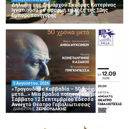
Δήλωση της Δημάρχου Σκύδρας Κατερίνας
Ιγνατιάδου με αφορμή τη λήξη της 10ης
Εμποροπανήγυρης
5 Αυγούστου, 2026
«Τραγουδάμε Καββαδία – 50 χρόνια
μετά…» Μια βραδιά ποίησης και μουσικής
Σάββατο 12 Σεπτεμβρίου Έδεσσα –
Ανοιχτό Θέατρο Γαβαλιώτισσας