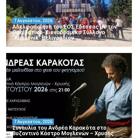
7 Αυγούστου, 2026
Αδελφοποίηση του ΕΟΣ Έδεσσας με τον
Ορειβατικό-Χιονοδρομικό Σύλλογο
“Kopaonik” Βελιγραδίου
7 Αυγούστου, 2026
Συναυλία του Ανδρέα Καρακότα στο
Βυζαντινό Κάστρο Μογλενών – Χρυσής