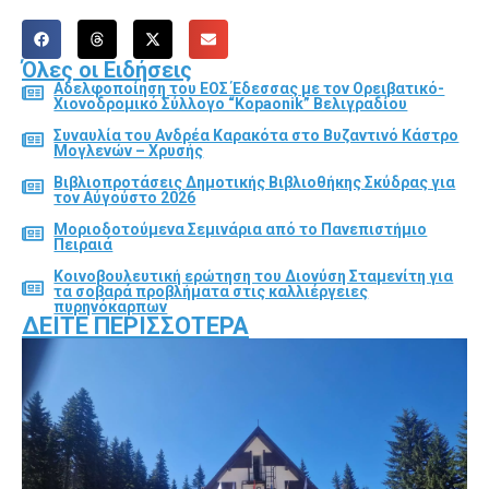
Όλες οι Ειδήσεις
Αδελφοποίηση του ΕΟΣ Έδεσσας με τον Ορειβατικό-
Χιονοδρομικό Σύλλογο “Kopaonik” Βελιγραδίου
Συναυλία του Ανδρέα Καρακότα στο Βυζαντινό Κάστρο
Μογλενών – Χρυσής
Βιβλιοπροτάσεις Δημοτικής Βιβλιοθήκης Σκύδρας για
τον Αύγούστο 2026
Μοριοδοτούμενα Σεμινάρια από το Πανεπιστήμιο
Πειραιά
Κοινοβουλευτική ερώτηση του Διονύση Σταμενίτη για
τα σοβαρά προβλήματα στις καλλιέργειες
πυρηνόκαρπων
ΔΕΊΤΕ ΠΕΡΙΣΣΌΤΕΡΑ