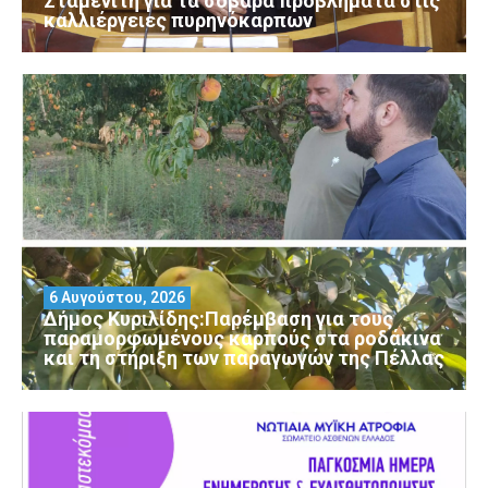
Σταμενίτη για τα σοβαρά προβλήματα στις
καλλιέργειες πυρηνόκαρπων
6 Αυγούστου, 2026
Δήμος Κυριλίδης:Παρέμβαση για τους
παραμορφωμένους καρπούς στα ροδάκινα
και τη στήριξη των παραγωγών της Πέλλας