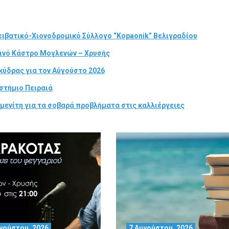
ιβατικό-Χιονοδρομικό Σύλλογο “Kopaonik” Βελιγραδίου
τινό Κάστρο Μογλενών – Χρυσής
κύδρας για τον Αύγούστο 2026
στήμιο Πειραιά
μενίτη για τα σοβαρά προβλήματα στις καλλιέργειες
γούστου, 2026
7 Αυγούστου, 2026