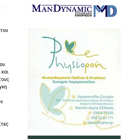
 του
του
 και
τους
γκη
ων
ίτες