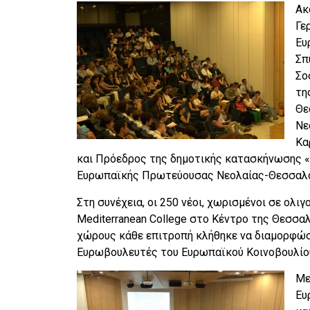
Ακ
Γε
Ευ
Σπ
Σο
τη
Θε
Νε
Κα
και Πρόεδρος της δημοτικής κατασκήνωσης «
Ευρωπαϊκής Πρωτεύουσας Νεολαίας-Θεσσαλο
Στη συνέχεια, οι 250 νέοι, χωρισμένοι σε ολ
Mediterranean College στο Κέντρο της Θεσσαλ
χώρους κάθε επιτροπή κλήθηκε να διαμορφώσ
Ευρωβουλευτές του Ευρωπαϊκού Κοινοβουλίο
Με
Ευ