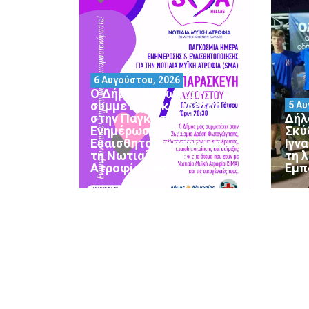
6 Αυγούστου, 2026
Ο Δήμος Αλμωπίας
συμμετέχει και φέτος
5 Αυ
στην Παγκόσμια Ημέρα
Δήλ
Ενημέρωσης και
Σκύ
Ευαισθητοποίησης για
Ιγν
τη Νωτιαία Μυϊκή
τη 
Ατροφία (SMA)
Εμπ