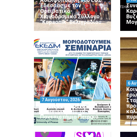
Έδεσσας με τον
Συν
Ορειβατικό-
Καρ
Χιονοδρομικό Σύλλογο
Βυζ
“Kopaonik” Βελιγραδίου
Μογ
6 Αυ
Κοι
ερώ
Στα
7 Αυγούστου, 2026
Μοριοδοτούμενα
προ
Σεμινάρια από το
καλ
Πανεπιστήμιο Πειραιά
πυρ