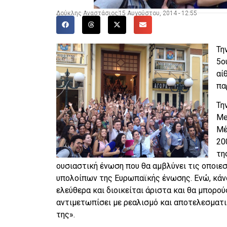
Δούκλης Αναστάσιος
15 Αυγούστου, 2014 - 12:55
Τη
5ο
αί
πα
Τη
Me
Μέ
20
τη
ουσιαστική ένωση που θα αμβλύνει τις οποι
υπολοίπων της Ευρωπαϊκής ένωσης. Ενώ, κάν
ελεύθερα και διοικείται άριστα και θα μπορού
αντιμετωπίσει με ρεαλισμό και αποτελεσματ
της».