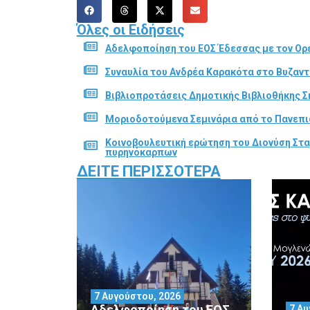
Όλες οι Ειδήσεις
Αδελφοποίηση του ΕΟΣ Έδεσσας με τον Ορε
Συναυλία του Ανδρέα Καρακότα στο Βυζαν
Βιβλιοπροτάσεις Δημοτικής Βιβλιοθήκης Σ
Μοριοδοτούμενα Σεμινάρια από το Πανεπι
Κοινοβουλευτική ερώτηση του Διονύση Στα
πυρηνόκαρπων
ΔΕΊΤΕ ΠΕΡΙΣΣΌΤΕΡΑ
7 Αυγούστου, 2026
Αδελφοποίηση του ΕΟΣ
7 Αυ