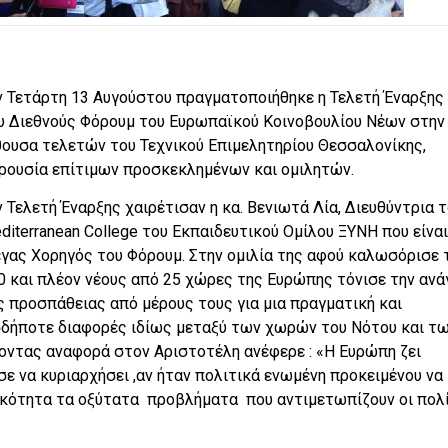
ν Τετάρτη 13 Αυγούστου πραγματοποιήθηκε η Τελετή Έναρξης
υ Διεθνούς Φόρουμ του Ευρωπαϊκού Κοινοβουλίου Νέων στην
θουσα τελετών του Τεχνικού Επιμελητηρίου Θεσσαλονίκης,
ρουσία επίτιμων προσκεκλημένων και ομιλητών.
ν Τελετή Έναρξης χαιρέτισαν η κα. Βενιωτά Λία, Διευθύντρια 
diterranean College του Εκπαιδευτικού Ομίλου ΞΥΝΗ που είναι
γας Χορηγός του Φόρουμ. Στην ομιλία της αφού καλωσόρισε 
0 και πλέον νέους από 25 χώρες της Ευρώπης τόνισε την ανά
ς προσπάθειας από μέρους τους για μια πραγματική και
εσδήποτε διαφορές ιδίως μεταξύ των χωρών του Νότου και τ
οντας αναφορά στον Αριστοτέλη ανέφερε : «Η Ευρώπη ζει
σε να κυριαρχήσει ,αν ήταν πολιτικά ενωμένη προκειμένου να
ικότητα τα οξύτατα προβλήματα που αντιμετωπίζουν οι πολ