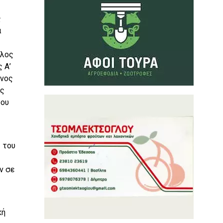
ς
α
έλος
 Α’
υνος
ας
ρου
 του
ν σε
κή