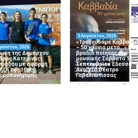
5 Αυγούστου, 2026
«Τραγουδάμε Καββαδία
– 50 χρόνια μετά…» Μι
γούστου, 2026
ωση της Δημάρχου
βραδιά ποίησης και
δρας Κατερίνας
μουσικής Σάββατο 12
ατιάδου με αφορμή
Σεπτεμβρίου Έδεσσα –
λήξη της 10ης
Ανοιχτό Θέατρο
οροπανήγυρης
Γαβαλιώτισσας