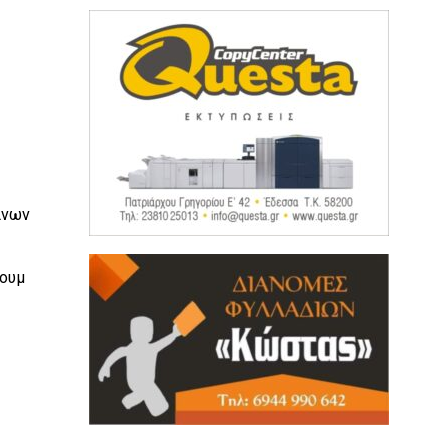
ίνων
ρουμ