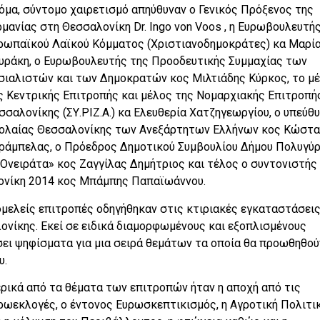
όμα, σύντομο χαιρετισμό απηύθυναν ο Γενικός Πρόξενος της
ρμανίας στη Θεσσαλονίκη Dr. Ingo von Voos , η Ευρωβουλευτή
ρωπαϊκού Λαϊκού Κόμματος (Χριστιανοδημοκράτες) κα Μαρί
υράκη, ο Ευρωβουλευτής της Προοδευτικής Συμμαχίας των
σιαλιστών και των Δημοκρατών κος Μιλτιάδης Κύρκος, το μ
ς Κεντρικής Επιτροπής και μέλος της Νομαρχιακής Επιτροπής
σσαλονίκης (ΣΥ.ΡΙΖ.Α.) κα Ελευθερία Χατζηγεωργίου, ο υπεύθ
ολαίας Θεσσαλονίκης των Ανεξάρτητων Ελλήνων κος Κώστ
ράμπελας, ο Πρόεδρος Δημοτικού Συμβουλίου Δήμου Πολυγύ
Ονειράτα» κος Ζαγγίλας Δημήτριος και τέλος ο συντονιστής
νίκη 2014 κος Μπάμπης Παπαϊωάννου.
ιγομελείς επιτροπές οδηγήθηκαν στις κτιριακές εγκαταστάσεις
ονίκης. Εκεί σε ειδικά διαμορφωμένους και εξοπλισμένους
ει ψηφίσματα για μια σειρά θεμάτων τα οποία θα προωθηθού
υ.
ρικά από τα θέματα των επιτροπών ήταν η αποχή από τις
ρωεκλογές, ο έντονος Ευρωσκεπτικισμός, η Αγροτική Πολιτι