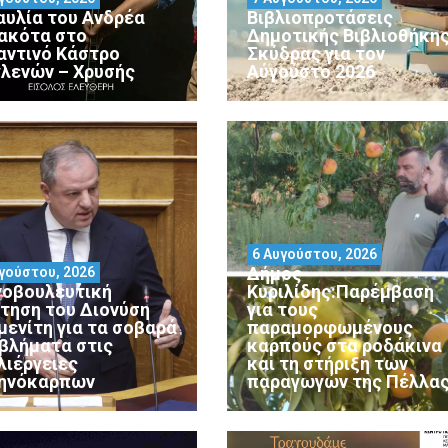
αυλία του Ανδρέα
Βιβλιοπροτάσεις
ακότα στο
Δημοτικής Βιβλιοθήκη
αντινό Κάστρο
Σκύδρας για τον
λενών – Χρυσής
Αύγούστο 2026
6 Αυγούστου, 2026
Δήμος
γούστου, 2026
νοβουλευτική
Κυριλίδης:Παρέμβαση
τηση του Διονύση
για τους
μενίτη για τα σοβαρά
παραμορφωμένους
βλήματα στις
καρπούς στα ροδάκινα
λιέργειες
και τη στήριξη των
ηνόκαρπων
παραγωγών της Πέλλα