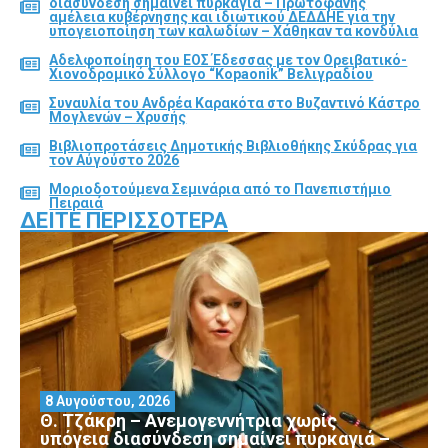
διασύνδεση σημαίνει πυρκαγιά – Πρωτοφανής
αμέλεια κυβέρνησης και ιδιωτικού ΔΕΔΔΗΕ για την
υπογειοποίηση των καλωδίων – Χάθηκαν τα κονδύλια
Αδελφοποίηση του ΕΟΣ Έδεσσας με τον Ορειβατικό-
Χιονοδρομικό Σύλλογο “Kopaonik” Βελιγραδίου
Συναυλία του Ανδρέα Καρακότα στο Βυζαντινό Κάστρο
Μογλενών – Χρυσής
Βιβλιοπροτάσεις Δημοτικής Βιβλιοθήκης Σκύδρας για
τον Αύγούστο 2026
Μοριοδοτούμενα Σεμινάρια από το Πανεπιστήμιο
Πειραιά
ΔΕΊΤΕ ΠΕΡΙΣΣΌΤΕΡΑ
8 Αυγούστου, 2026
Θ. Τζάκρη – Ανεμογεννήτρια χωρίς
υπόγεια διασύνδεση σημαίνει πυρκαγιά –