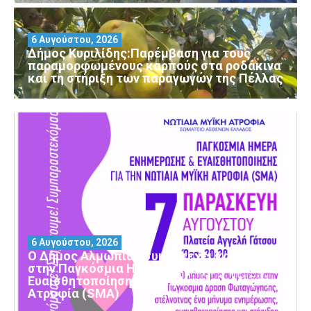
6 Αυγούστου, 2026
Δήμος Κυριλίδης:Παρέμβαση για τους
παραμορφωμένους καρπούς στα ροδάκινα
και τη στήριξη των παραγωγών της Πέλλας
6 Αυγούστου, 2026
Ο Δήμος Αλμωπίας συμμετέχει και φέτος
στην Παγκόσμια Ημέρα Ενημέρωσης και
Ευαισθητοποίησης για τη Νωτιαία Μυϊκή
Ατροφία (SMA)