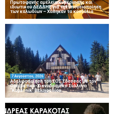
Πρωτοφανής αμέλεια κυβέρνησης και
ιδιωτικού ΔΕΔΔΗΕ για την υπογειοποίηση
των καλωδίων – Χάθηκαν τα κονδύλια
7 Αυγούστου, 2026
Αδελφοποίηση του ΕΟΣ Έδεσσας με τον
Ορειβατικό-Χιονοδρομικό Σύλλογο
“Kopaonik” Βελιγραδίου