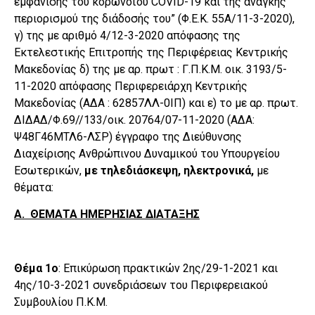
εμφάνισης του κορωνοϊού COVID-19 και της ανάγκης
περιορισμού της διάδοσής του” (Φ.Ε.Κ. 55Α/11-3-2020),
γ) της με αριθμό 4/12-3-2020 απόφασης της
Εκτελεστικής Επιτροπής της Περιφέρειας Κεντρικής
Μακεδονίας δ) της με αρ. πρωτ : Γ.Π.Κ.Μ. οικ. 3193/5-
11-2020 απόφασης Περιφερειάρχη Κεντρικής
Μακεδονίας (ΑΔΑ : 62857ΛΛ-0ΙΠ) και ε) το με αρ. πρωτ.
ΔΙΔΑΔ/Φ.69//133/οικ. 20764/07-11-2020 (ΑΔΑ:
Ψ48Γ46ΜΤΛ6-ΛΣΡ) έγγραφο της Διεύθυνσης
Διαχείρισης Ανθρώπινου Δυναμικού του Υπουργείου
Εσωτερικών,
με τηλεδιάσκεψη, ηλεκτρονικά,
με
θέματα:
Α. ΘΕΜΑΤΑ ΗΜΕΡΗΣΙΑΣ ΔΙΑΤΑΞΗΣ
Θέμα 1ο
: Επικύρωση πρακτικών 2ης/29-1-2021 και
4ης/10-3-2021 συνεδριάσεων του Περιφερειακού
Συμβουλίου Π.Κ.Μ.