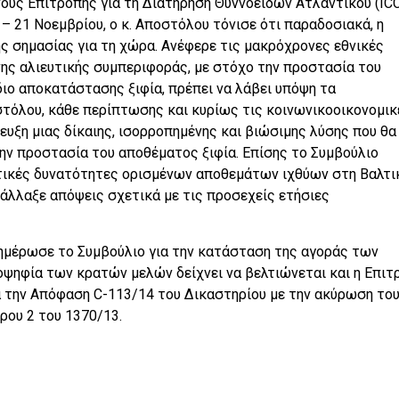
ούς Επιτροπής για τη Διατήρηση Θυννοειδών Ατλαντικού (ICC
– 21 Νοεμβρίου, ο κ. Αποστόλου τόνισε ότι παραδοσιακά, η
ερης σημασίας για τη χώρα. Ανέφερε τις μακρόχρονες εθνικές
ης αλιευτικής συμπεριφοράς, με στόχο την προστασία του
διο αποκατάστασης ξιφία, πρέπει να λάβει υπόψη τα
στόλου, κάθε περίπτωσης και κυρίως τις κοινωνικοοικονομικ
τευξη μιας δίκαιης, ισορροπημένης και βιώσιμης λύσης που θα
ην προστασία του αποθέματος ξιφία. Επίσης το Συμβούλιο
υτικές δυνατότητες ορισμένων αποθεμάτων ιχθύων στη Βαλτι
τάλλαξε απόψεις σχετικά με τις προσεχείς ετήσιες
ημέρωσε το Συμβούλιο για την κατάσταση της αγοράς των
οψηφία των κρατών μελών δείχνει να βελτιώνεται και η Επιτ
τά την Απόφαση C-113/14 του Δικαστηρίου με την ακύρωση το
ρου 2 του 1370/13.