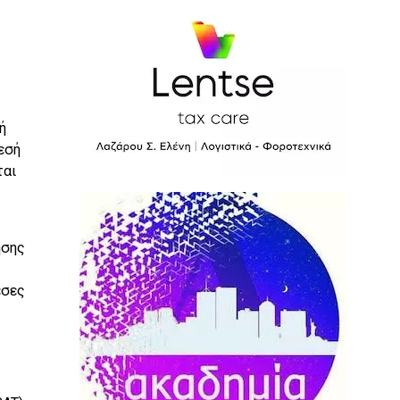
ή
εσή
ται
ήσης
εσες