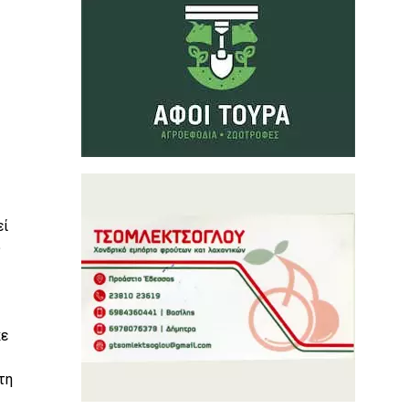
εί
υ
κε
τη