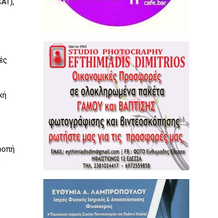
AT),
ές
κή
ροπή
υ