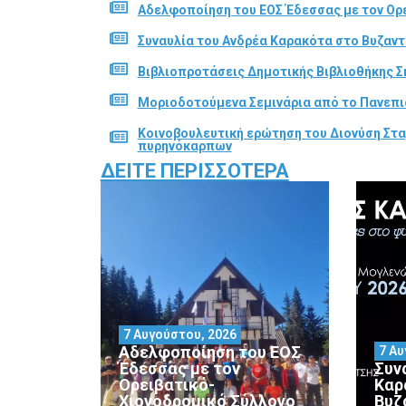
Αδελφοποίηση του ΕΟΣ Έδεσσας με τον Ορε
Συναυλία του Ανδρέα Καρακότα στο Βυζαν
Βιβλιοπροτάσεις Δημοτικής Βιβλιοθήκης Σ
Μοριοδοτούμενα Σεμινάρια από το Πανεπι
Κοινοβουλευτική ερώτηση του Διονύση Στα
πυρηνόκαρπων
ΔΕΊΤΕ ΠΕΡΙΣΣΌΤΕΡΑ
7 Αυγούστου, 2026
Αδελφοποίηση του ΕΟΣ
7 Αυ
Έδεσσας με τον
Συν
Ορειβατικό-
Καρ
Χιονοδρομικό Σύλλογο
Βυζ