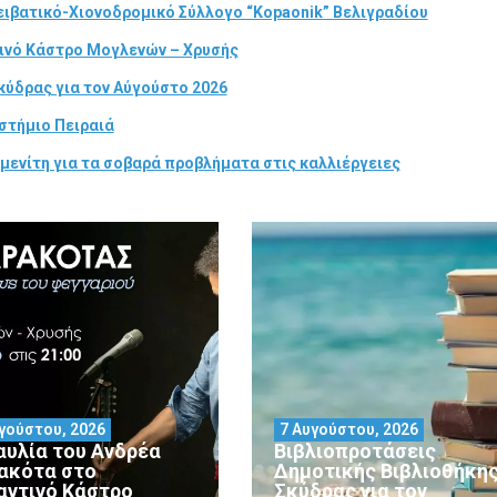
ιβατικό-Χιονοδρομικό Σύλλογο “Kopaonik” Βελιγραδίου
τινό Κάστρο Μογλενών – Χρυσής
κύδρας για τον Αύγούστο 2026
στήμιο Πειραιά
μενίτη για τα σοβαρά προβλήματα στις καλλιέργειες
γούστου, 2026
7 Αυγούστου, 2026
αυλία του Ανδρέα
Βιβλιοπροτάσεις
ακότα στο
Δημοτικής Βιβλιοθήκη
αντινό Κάστρο
Σκύδρας για τον