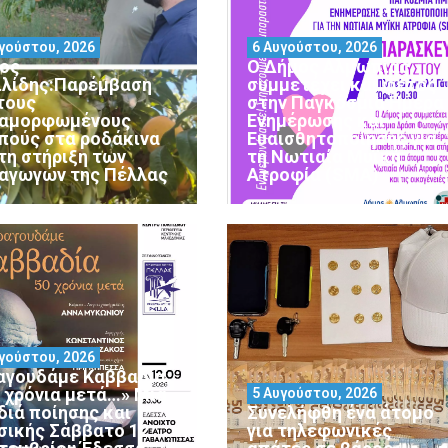
γούστου, 2026
6 Αυγούστου, 2026
ος
Ο Δήμος Αλμωπίας
ιλίδης:Παρέμβαση
συμμετέχει και φέτος
 τους
στην Παγκόσμια Ημέρα
αμορφωμένους
Ενημέρωσης και
πούς στα ροδάκινα
Ευαισθητοποίησης για
 τη στήριξη των
τη Νωτιαία Μυϊκή
αγωγών της Πέλλας
Ατροφία (SMA)
γούστου, 2026
αγουδάμε Καββαδία
0 χρόνια μετά…» Μια
5 Αυγούστου, 2026
διά ποίησης και
Συνελήφθη ένα άτομο
σικής Σάββατο 12
για τηλεφωνικές