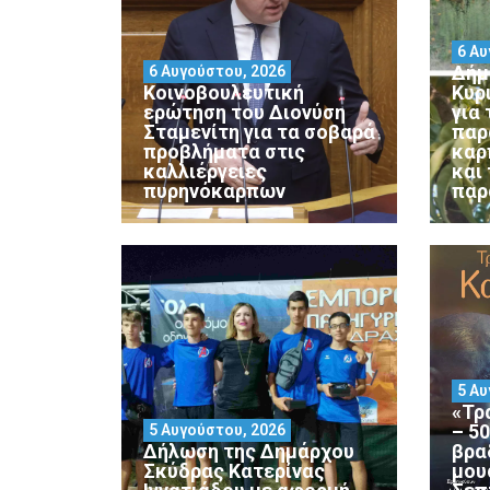
6 Αυ
Δήμ
6 Αυγούστου, 2026
Κοινοβουλευτική
Κυρ
ερώτηση του Διονύση
για
Σταμενίτη για τα σοβαρά
παρ
προβλήματα στις
καρ
καλλιέργειες
και
πυρηνόκαρπων
παρ
5 Αυ
«Τρ
– 5
5 Αυγούστου, 2026
Δήλωση της Δημάρχου
βρα
Σκύδρας Κατερίνας
μου