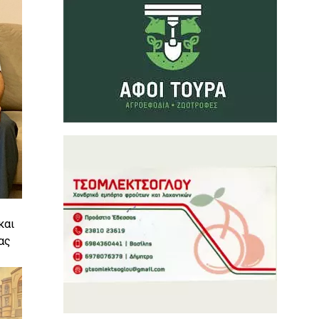
και
ας