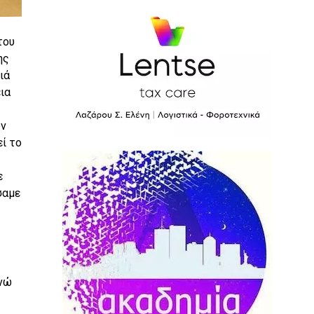
του
ης
ιά
ια
ών
ί το
ε
σαμε
ενώ