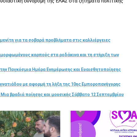
 ουσιαστική συνδρομή της ΕΛΑΣ στα ζητήματα πολιτικής
μενίτη για τα σοβαρά προβλήματα στις καλλιέργειες
αμορφωμένους καρπούς στα ροδάκινα και τη στήριξη των
στην Παγκόσμια Ημέρα Ενημέρωσης και Ευαισθητοποίησης
γνατιάδου με αφορμή τη λήξη της 10ης Εμποροπανήγυρης
 Μια βραδιά ποίησης και μουσικής Σάββατο 12 Σεπτεμβρίου