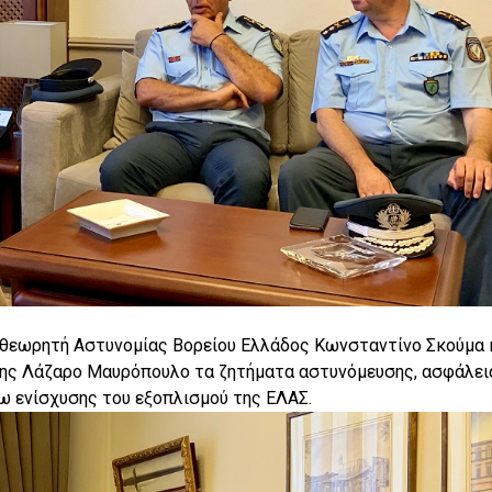
πιθεωρητή Αστυνομίας Βορείου Ελλάδος Κωνσταντίνο Σκούμα 
κης Λάζαρο Μαυρόπουλο τα ζητήματα αστυνόμευσης, ασφάλει
ρω ενίσχυσης του εξοπλισμού της ΕΛΑΣ.