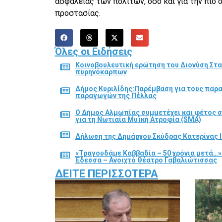
ασφάλειας των πολιτών, όσο και για την πιο
προστασίας.
Όλες οι Ειδήσεις
Κοινοβουλευτική ερώτηση του Διονύση Στα
πυρηνόκαρπων
Δήμος Κυριλίδης:Παρέμβαση για τους παρ
παραγωγών της Πέλλας
Ο Δήμος Αλμωπίας συμμετέχει και φέτος 
για τη Νωτιαία Μυϊκή Ατροφία (SMA)
Δήλωση της Δημάρχου Σκύδρας Κατερίνας Ι
«Τραγουδάμε Καββαδία – 50 χρόνια μετά…»
Έδεσσα – Ανοιχτό Θέατρο Γαβαλιώτισσας
ΔΕΊΤΕ ΠΕΡΙΣΣΌΤΕΡΑ