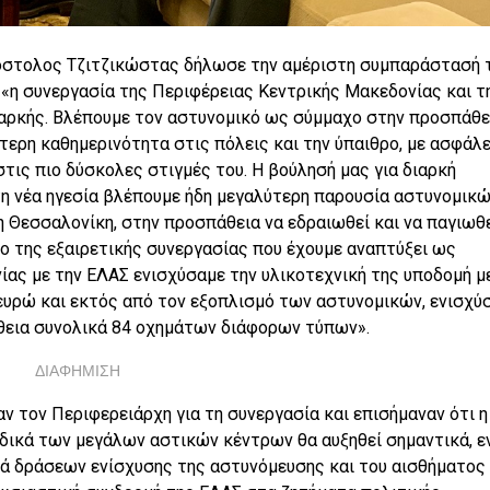
όστολος Τζιτζικώστας δήλωσε την αμέριστη συμπαράστασή 
 «η συνεργασία της Περιφέρειας Κεντρικής Μακεδονίας και τ
διαρκής. Βλέπουμε τον αστυνομικό ως σύμμαχο στην προσπάθε
ύτερη καθημερινότητα στις πόλεις και την ύπαιθρο, με ασφάλε
στις πιο δύσκολες στιγμές του. Η βούλησή μας για διαρκή
 τη νέα ηγεσία βλέπουμε ήδη μεγαλύτερη παρουσία αστυνομικ
η Θεσσαλονίκη, στην προσπάθεια να εδραιωθεί και να παγιωθε
ιο της εξαιρετικής συνεργασίας που έχουμε αναπτύξει ως
ίας με την ΕΛΑΣ ενισχύσαμε την υλικοτεχνική της υποδομή μ
 ευρώ και εκτός από τον εξοπλισμό των αστυνομικών, ενισχύ
θεια συνολικά 84 οχημάτων διάφορων τύπων».
ΔΙΑΦΗΜΙΣΗ
ν τον Περιφερειάρχη για τη συνεργασία και επισήμαναν ότι η
δικά των μεγάλων αστικών κέντρων θα αυξηθεί σημαντικά, 
ρά δράσεων ενίσχυσης της αστυνόμευσης και του αισθήματος