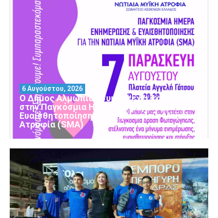
6 Αυγούστου, 2026
Ο Δήμος Αλμωπίας συμμετέχει και φέτος
στην Παγκόσμια Ημέρα Ενημέρωσης και
Ευαισθητοποίησης για τη Νωτιαία Μυϊκή
Ατροφία (SMA)