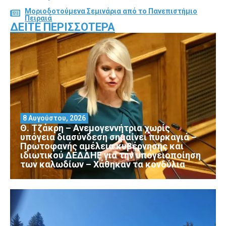
Μοριοδοτούμενα Σεμινάρια από το Πανεπιστήμιο
Πειραιά
ΔΕΊΤΕ ΠΕΡΙΣΣΌΤΕΡΑ
8 Αυγούστου, 2026
Θ. Τζάκρη – Ανεμογεννήτρια χωρίς
υπόγεια διασύνδεση σημαίνει πυρκαγιά –
Πρωτοφανής αμέλεια κυβέρνησης και
ιδιωτικού ΔΕΔΔΗΕ για την υπογειοποίηση
των καλωδίων – Χάθηκαν τα κονδύλια