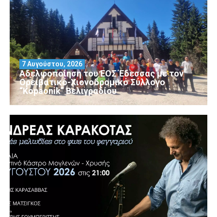
7 Αυγούστου, 2026
Αδελφοποίηση του ΕΟΣ Έδεσσας με τον
Ορειβατικό-Χιονοδρομικό Σύλλογο
“Kopaonik” Βελιγραδίου