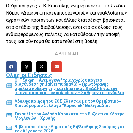
Ο Υφυπουργός κ. Β. Κόκκαλης ενημέρωσε ότι το Σχέδιο
Νόμου «Διακίνηση και εμπορία νωπών και ευαλλοίωτων
αγροτικών προϊόντων και άλλες διατάξεις» βρίσκεται
στο στάδιο της διαβούλευσης, ανοικτό σε όλους τους
ενδιαφερόμενους πολίτες να καταθέσουν την άποψή
τους και σύντομα θα κατατεθεί στη βουλή.
ΔΙΑΦΗΜΙΣΗ
Όλες οι Ειδήσεις
Θ. Τζάκρη – Ανεμογεννήτρια χωρίς υπόγεια
διασύνδεση σημαίνει πυρκαγιά – Πρωτοφανής
αμέλεια κυβέρνησης και ιδιωτικού ΔΕΔΔΗΕ για την
υπογειοποίηση των καλωδίων – Χάθηκαν τα κονδύλια
Αδελφοποίηση του ΕΟΣ Έδεσσας με τον Ορειβατικό-
Χιονοδρομικό Σύλλογο “Kopaonik” Βελιγραδίου
Συναυλία του Ανδρέα Καρακότα στο Βυζαντινό Κάστρο
Μογλενών – Χρυσής
Βιβλιοπροτάσεις Δημοτικής Βιβλιοθήκης Σκύδρας για
τον Αύγούστο 2026