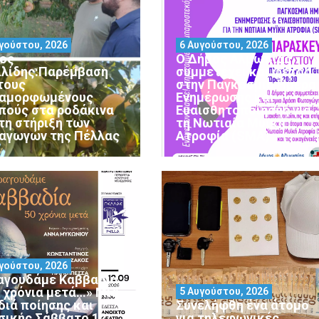
γούστου, 2026
6 Αυγούστου, 2026
ος
Ο Δήμος Αλμωπίας
ιλίδης:Παρέμβαση
συμμετέχει και φέτος
 τους
στην Παγκόσμια Ημέρα
αμορφωμένους
Ενημέρωσης και
πούς στα ροδάκινα
Ευαισθητοποίησης για
 τη στήριξη των
τη Νωτιαία Μυϊκή
αγωγών της Πέλλας
Ατροφία (SMA)
γούστου, 2026
αγουδάμε Καββαδία
0 χρόνια μετά…» Μια
5 Αυγούστου, 2026
διά ποίησης και
Συνελήφθη ένα άτομο
σικής Σάββατο 12
για τηλεφωνικές