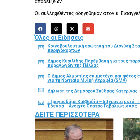
αποδείξεων.
Οι συλληφθέντες οδηγήθηκαν στον κ. Εισαγγε
Όλες οι Ειδήσεις
Κοινοβουλευτική ερώτηση του Διονύση Στα
πυρηνόκαρπων
Δήμος Κυριλίδης:Παρέμβαση για τους παρ
παραγωγών της Πέλλας
Ο Δήμος Αλμωπίας συμμετέχει και φέτος 
για τη Νωτιαία Μυϊκή Ατροφία (SMA)
Δήλωση της Δημάρχου Σκύδρας Κατερίνας Ι
«Τραγουδάμε Καββαδία – 50 χρόνια μετά…»
Έδεσσα – Ανοιχτό Θέατρο Γαβαλιώτισσας
ΔΕΊΤΕ ΠΕΡΙΣΣΌΤΕΡΑ