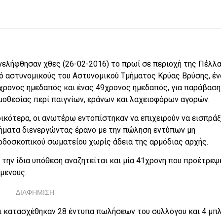
νελήφθησαν χθες (26-02-2016) το πρωί σε περιοχή της Πέλλα
ό αστυνομικούς του Αστυνομικού Τμήματος Κρύας Βρύσης, έν
χρονος ημεδαπός και ένας 49χρονος ημεδαπός, για παράβαση
μοθεσίας περί παιγνίων, εράνων και λαχειοφόρων αγορών.
δικότερα, οι ανωτέρω εντοπίστηκαν να επιχειρούν να εισπρά
ήματα διενεργώντας έρανο με την πώληση εντύπων μη
ρδοσκοπικού σωματείου χωρίς άδεια της αρμόδιας αρχής.
α την ίδια υπόθεση αναζητείται και μία 41χρονη που προέτρεψ
μενους.
ΔΙΑΦΗΜΙΣΗ
 κατασχέθηκαν 28 έντυπα πωλήσεων του συλλόγου και 4 μπ