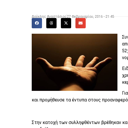
Δούκλης Αναστάσιος
27 Φεβρουαρίου, 2016 - 21:45
Συ
απ
52
νο
Ει
χρ
κε
Γι
και προμήθευσε τα έντυπα στους προαναφερό
Στην κατοχή των συλληφθέντων βρέθηκαν και