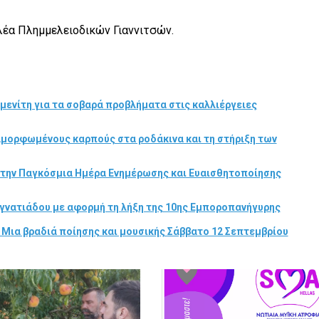
λέα Πλημμελειοδικών Γιαννιτσών.
μενίτη για τα σοβαρά προβλήματα στις καλλιέργειες
αμορφωμένους καρπούς στα ροδάκινα και τη στήριξη των
στην Παγκόσμια Ημέρα Ενημέρωσης και Ευαισθητοποίησης
γνατιάδου με αφορμή τη λήξη της 10ης Εμποροπανήγυρης
 Μια βραδιά ποίησης και μουσικής Σάββατο 12 Σεπτεμβρίου