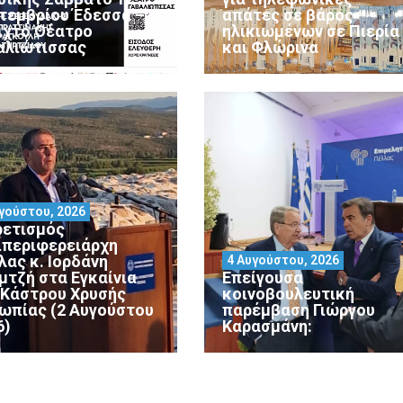
τεμβρίου Έδεσσα –
απάτες σε βάρος
ιχτό Θέατρο
ηλικιωμένων σε Πιερία
αλιώτισσας
και Φλώρινα
γούστου, 2026
ρετισμός
ιπεριφερειάρχη
λας κ. Ιορδάνη
4 Αυγούστου, 2026
μτζή στα Εγκαίνια
Επείγουσα
 Κάστρου Χρυσής
κοινοβουλευτική
ωπίας (2 Αυγούστου
παρέμβαση Γιώργου
6)
Καρασμάνη: