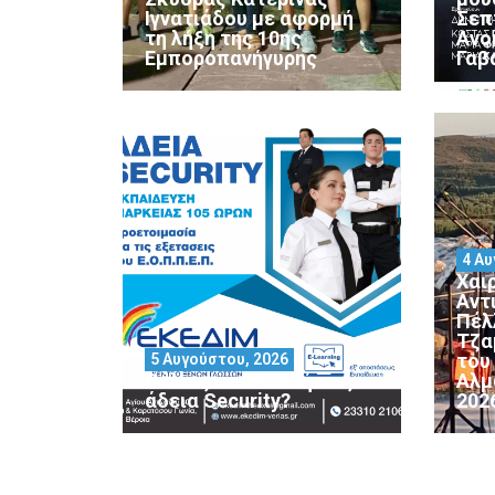
Ιγνατιάδου με αφορμή
Σεπ
τη λήξη της 10ης
Ανο
Εμποροπανήγυρης
Γαβ
4 Αυ
Χαι
Αντ
Πέλ
Τζα
του
5 Αυγούστου, 2026
Θέλεις να αποκτήσεις
Αλμ
άδεια Security?
202