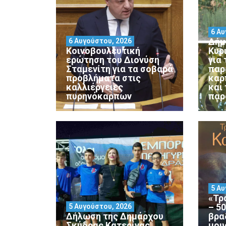
6 Αυ
Δήμ
6 Αυγούστου, 2026
Κοινοβουλευτική
Κυρ
ερώτηση του Διονύση
για
Σταμενίτη για τα σοβαρά
παρ
προβλήματα στις
καρ
καλλιέργειες
και
πυρηνόκαρπων
παρ
5 Αυ
«Τρ
– 5
5 Αυγούστου, 2026
Δήλωση της Δημάρχου
βρα
Σκύδρας Κατερίνας
μου