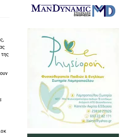
ς,
ας
 της
ξουν
ε
λοκ