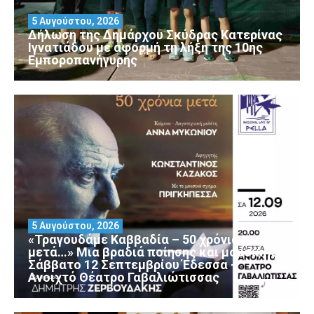
5 Αυγούστου, 2026
Δήλωση της Δημάρχου Σκύδρας Κατερίνας
Ιγνατιάδου με αφορμή τη λήξη της 10ης
Εμποροπανήγυρης
5 Αυγούστου, 2026
«Τραγουδάμε Καββαδία – 50 χρόνια
μετά…» Μια βραδιά ποίησης και μουσικής
Σάββατο 12 Σεπτεμβρίου Έδεσσα –
Ανοιχτό Θέατρο Γαβαλιώτισσας