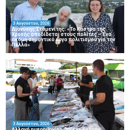
3 Αυγούστου, 2026
Διονύσης Σταμενίτης: «Το Κάστρο της
Χρυσής αποδίδεται στους πολίτες – Ένα
ακόμη σημαντικό έργο πολιτισμού για την
Πέλλα»
3 Αυγούστου, 2026
Αλλαγή ημερομηνίας Λαϊκής Αγοράς