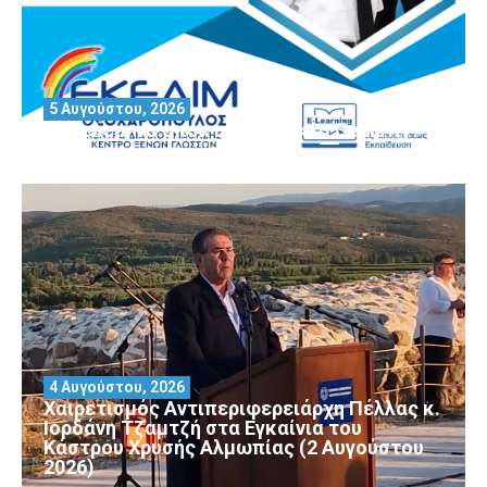
5 Αυγούστου, 2026
Θέλεις να αποκτήσεις άδεια Security?
4 Αυγούστου, 2026
Χαιρετισμός Αντιπεριφερειάρχη Πέλλας κ.
Ιορδάνη Τζαμτζή στα Εγκαίνια του
Κάστρου Χρυσής Αλμωπίας (2 Αυγούστου
2026)