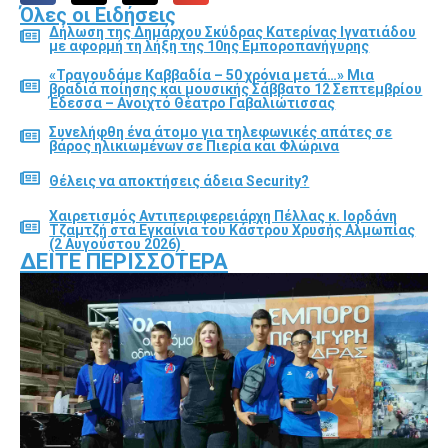
Όλες οι Ειδήσεις
Δήλωση της Δημάρχου Σκύδρας Κατερίνας Ιγνατιάδου
με αφορμή τη λήξη της 10ης Εμποροπανήγυρης
«Τραγουδάμε Καββαδία – 50 χρόνια μετά…» Μια
βραδιά ποίησης και μουσικής Σάββατο 12 Σεπτεμβρίου
Έδεσσα – Ανοιχτό Θέατρο Γαβαλιώτισσας
Συνελήφθη ένα άτομο για τηλεφωνικές απάτες σε
βάρος ηλικιωμένων σε Πιερία και Φλώρινα
Θέλεις να αποκτήσεις άδεια Security?
Χαιρετισμός Αντιπεριφερειάρχη Πέλλας κ. Ιορδάνη
Τζαμτζή στα Εγκαίνια του Κάστρου Χρυσής Αλμωπίας
(2 Αυγούστου 2026)
ΔΕΊΤΕ ΠΕΡΙΣΣΌΤΕΡΑ