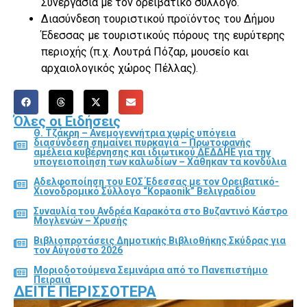
Συνεργασία με τον ορειβατικό σύλλογο.
Διασύνδεση τουριστικού προϊόντος του Δήμου
Έδεσσας με τουριστικούς πόρους της ευρύτερης
περιοχής (π.χ. Λουτρά Πόζαρ, μουσείο και
αρχαιολογικός χώρος Πέλλας).
Όλες οι Ειδήσεις
Θ. Τζάκρη – Ανεμογεννήτρια χωρίς υπόγεια
διασύνδεση σημαίνει πυρκαγιά – Πρωτοφανής
αμέλεια κυβέρνησης και ιδιωτικού ΔΕΔΔΗΕ για την
υπογειοποίηση των καλωδίων – Χάθηκαν τα κονδύλια
Αδελφοποίηση του ΕΟΣ Έδεσσας με τον Ορειβατικό-
Χιονοδρομικό Σύλλογο “Kopaonik” Βελιγραδίου
Συναυλία του Ανδρέα Καρακότα στο Βυζαντινό Κάστρο
Μογλενών – Χρυσής
Βιβλιοπροτάσεις Δημοτικής Βιβλιοθήκης Σκύδρας για
τον Αύγούστο 2026
Μοριοδοτούμενα Σεμινάρια από το Πανεπιστήμιο
Πειραιά
ΔΕΊΤΕ ΠΕΡΙΣΣΌΤΕΡΑ