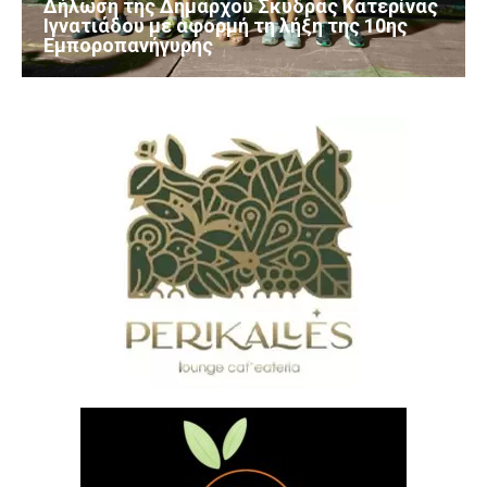
Δήλωση της Δημάρχου Σκύδρας Κατερίνας
Ιγνατιάδου με αφορμή τη λήξη της 10ης
Εμποροπανήγυρης