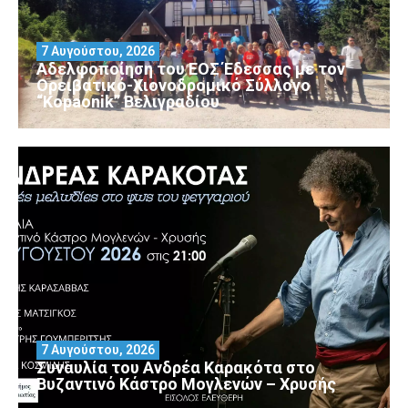
7 Αυγούστου, 2026
Αδελφοποίηση του ΕΟΣ Έδεσσας με τον
Ορειβατικό-Χιονοδρομικό Σύλλογο
“Kopaonik” Βελιγραδίου
7 Αυγούστου, 2026
Συναυλία του Ανδρέα Καρακότα στο
Βυζαντινό Κάστρο Μογλενών – Χρυσής