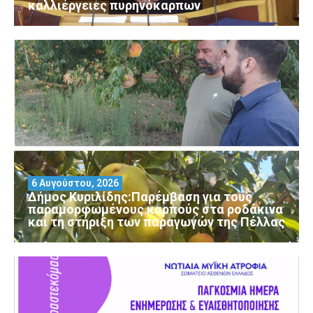
καλλιέργειες πυρηνόκαρπων
6 Αυγούστου, 2026
Δήμος Κυριλίδης:Παρέμβαση για τους
παραμορφωμένους καρπούς στα ροδάκινα
και τη στήριξη των παραγωγών της Πέλλας