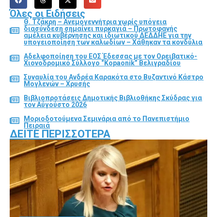
Όλες οι Ειδήσεις
Θ. Τζάκρη – Ανεμογεννήτρια χωρίς υπόγεια
διασύνδεση σημαίνει πυρκαγιά – Πρωτοφανής
αμέλεια κυβέρνησης και ιδιωτικού ΔΕΔΔΗΕ για την
υπογειοποίηση των καλωδίων – Χάθηκαν τα κονδύλια
Αδελφοποίηση του ΕΟΣ Έδεσσας με τον Ορειβατικό-
Χιονοδρομικό Σύλλογο “Kopaonik” Βελιγραδίου
Συναυλία του Ανδρέα Καρακότα στο Βυζαντινό Κάστρο
Μογλενών – Χρυσής
Βιβλιοπροτάσεις Δημοτικής Βιβλιοθήκης Σκύδρας για
τον Αύγούστο 2026
Μοριοδοτούμενα Σεμινάρια από το Πανεπιστήμιο
Πειραιά
ΔΕΊΤΕ ΠΕΡΙΣΣΌΤΕΡΑ