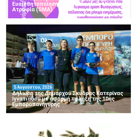
Ευαισθητοποίησης για τη Νωτιαία Μυϊκή
Ατροφία (SMA)
5 Αυγούστου, 2026
Δήλωση της Δημάρχου Σκύδρας Κατερίνας
Ιγνατιάδου με αφορμή τη λήξη της 10ης
Εμποροπανήγυρης