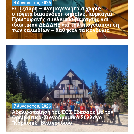
8 Αυγούστου, 2026
Θ. Τζάκρη – Ανεμογεννήτρια χωρίς
υπόγεια διασύνδεση σημαίνει πυρκαγιά –
Πρωτοφανής αμέλεια κυβέρνησης και
ιδιωτικού ΔΕΔΔΗΕ για την υπογειοποίηση
των καλωδίων – Χάθηκαν τα κονδύλια
7 Αυγούστου, 2026
Αδελφοποίηση του ΕΟΣ Έδεσσας με τον
Ορειβατικό-Χιονοδρομικό Σύλλογο
“Kopaonik” Βελιγραδίου