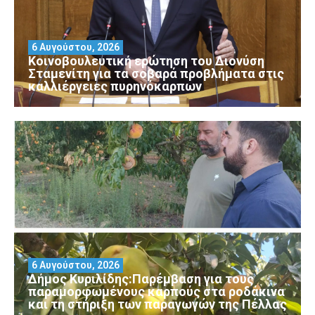
6 Αυγούστου, 2026
Κοινοβουλευτική ερώτηση του Διονύση
Σταμενίτη για τα σοβαρά προβλήματα στις
καλλιέργειες πυρηνόκαρπων
6 Αυγούστου, 2026
Δήμος Κυριλίδης:Παρέμβαση για τους
παραμορφωμένους καρπούς στα ροδάκινα
και τη στήριξη των παραγωγών της Πέλλας