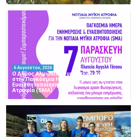
6 Αυγούστου, 2026
Ο Δήμος Αλμωπίας συμμετέχει και φέτος
στην Παγκόσμια Ημέρα Ενημέρωσης και
Ευαισθητοποίησης για τη Νωτιαία Μυϊκή
Ατροφία (SMA)