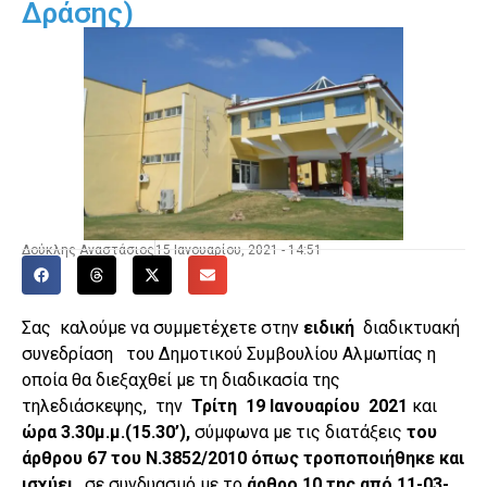
Δράσης)
Δούκλης Αναστάσιος
15 Ιανουαρίου, 2021 - 14:51
Σας καλούμε να συμμετέχετε στην
ειδική
διαδικτυακή
συνεδρίαση
του Δημοτικού Συμβουλίου Αλμωπίας η
οποία θα διεξαχθεί με τη διαδικασία της
τηλεδιάσκεψης, την
Τρίτη
19 Ιανουαρίου 2021
και
ώρα 3.30μ.μ.(15.30’),
σύμφωνα με τις διατάξεις
του
άρθρου 67 του Ν.3852/2010 όπως τροποποιήθηκε και
ισχύει
,
σε συνδυασμό με το
άρθρο 10 της από 11-03-