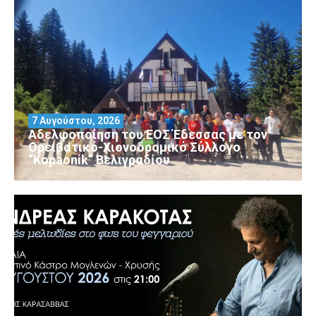
7 Αυγούστου, 2026
Αδελφοποίηση του ΕΟΣ Έδεσσας με τον
Ορειβατικό-Χιονοδρομικό Σύλλογο
“Kopaonik” Βελιγραδίου