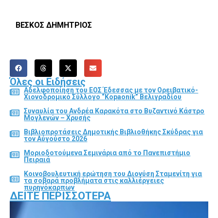
ΒΕΣΚΟΣ ΔΗΜΗΤΡΙΟΣ
Όλες οι Ειδήσεις
Αδελφοποίηση του ΕΟΣ Έδεσσας με τον Ορειβατικό-
Χιονοδρομικό Σύλλογο “Kopaonik” Βελιγραδίου
Συναυλία του Ανδρέα Καρακότα στο Βυζαντινό Κάστρο
Μογλενών – Χρυσής
Βιβλιοπροτάσεις Δημοτικής Βιβλιοθήκης Σκύδρας για
τον Αύγούστο 2026
Μοριοδοτούμενα Σεμινάρια από το Πανεπιστήμιο
Πειραιά
Κοινοβουλευτική ερώτηση του Διονύση Σταμενίτη για
τα σοβαρά προβλήματα στις καλλιέργειες
πυρηνόκαρπων
ΔΕΊΤΕ ΠΕΡΙΣΣΌΤΕΡΑ