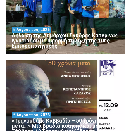
5 Αυγούστου, 2026
Δήλωση της Δημάρχου Σκύδρας Κατερίνας
Ιγνατιάδου με αφορμή τη λήξη της 10ης
Εμποροπανήγυρης
5 Αυγούστου, 2026
«Τραγουδάμε Καββαδία – 50 χρόνια
μετά…» Μια βραδιά ποίησης και μουσικής