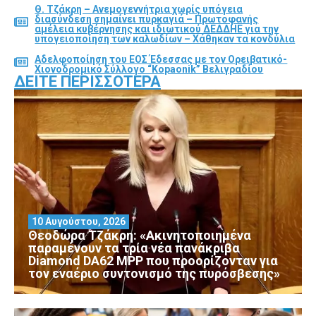
Θ. Τζάκρη – Ανεμογεννήτρια χωρίς υπόγεια
διασύνδεση σημαίνει πυρκαγιά – Πρωτοφανής
αμέλεια κυβέρνησης και ιδιωτικού ΔΕΔΔΗΕ για την
υπογειοποίηση των καλωδίων – Χάθηκαν τα κονδύλια
Αδελφοποίηση του ΕΟΣ Έδεσσας με τον Ορειβατικό-
Χιονοδρομικό Σύλλογο “Kopaonik” Βελιγραδίου
ΔΕΊΤΕ ΠΕΡΙΣΣΌΤΕΡΑ
10 Αυγούστου, 2026
Θεοδώρα Τζάκρη: «Ακινητοποιημένα
παραμένουν τα τρία νέα πανάκριβα
Diamond DA62 MPP που προορίζονταν για
τον εναέριο συντονισμό της πυρόσβεσης»