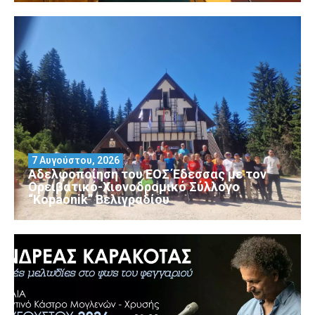
7 Αυγούστου, 2026
Αδελφοποίηση του ΕΟΣ Έδεσσας με τον
Ορειβατικό-Χιονοδρομικό Σύλλογο
“Kopaonik” Βελιγραδίου