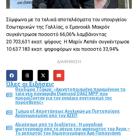
Σύμφωνα με τα τελικά αποτελέσματα του υπουργείου
Εσωτερικών της Γαλλίας, ο Εμανουέλ Μακρόν
συγκέντρωσε ποσοστό 66,06% λαμβάνοντας
20.703,631 εκατ. ψήφους. Η Μαρίν Λεπέν συγκέντρωσε
10.637.183 εκατ. ψηφοφόρων και ποσοστό 33,94%.
ΔΙΑΦΗΜΙΣΗ
Όλες οι Ειδήσεις
Θεοδώρα Τζάκρη: «Ακινητοποιημένα παραμένουν τα
τρία νέα πανάκριβα Diamond DA62 MPP που
προορίζονταν για τον εναέριο συντονισμό της
πυρόσβεσης»
Τμήμα εξ Αποστάσεως Αγγλικών με Πιστοποίηση
Αναγνωρισμένη από τον ΑΣΕΠ
Αλιεύσαμε από το διαδίκτυο : Η μοναδική
φωτογραφία από το ρήγμα του φράγματος του Άγρα –
Το ρεπορτάζ του δημοσιογράφου Άρη Παπαγιάννη