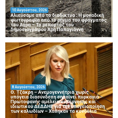
10 Αυγούστου, 2026
Αλιεύσαμε από το διαδίκτυο : Η μοναδική
φωτογραφία από το ρήγμα του φράγματος
του Άγρα – Το ρεπορτάζ του
δημοσιογράφου Άρη Παπαγιάννη
8 Αυγούστου, 2026
Θ. Τζάκρη – Ανεμογεννήτρια χωρίς
υπόγεια διασύνδεση σημαίνει πυρκαγιά –
Πρωτοφανής αμέλεια κυβέρνησης και
ιδιωτικού ΔΕΔΔΗΕ για την υπογειοποίηση
των καλωδίων – Χάθηκαν τα κονδύλια