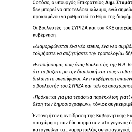
Ωστόσο, ο υπουργός Επικρατείας
Δημ. Σταμά
δεν μπορεί να αποτελέσει κώλυμα, ενώ σημεί
προκειμένου να ρυθμιστεί το θέμα της διαφήμι
Οι βουλευτές του ΣΥΡΙΖΑ και του ΚΚΕ αποχώ
κυβέρνηση.
«Διαμορφώνεται ένα νέο status, ένα νέο συμβ
τολμήσατε να συζητήσετε την τροπολογία»
δή
«Εκπλήσσομαι, πως ένας βουλευτής της Ν.Δ. θα
ότι τα βάζετε με την διαπλοκή και τους νταβα
δηλώνατε υπερήφανοι. Αν η κυβέρνηση επιμένε
ο βουλευτής του ΣΥΡΙΖΑ και τελικά αποχώρησε
«Πρόκειται για μια τεράστια παρέκκλιση γιατί
θέση των δημοσιογράφων»
, τόνισε συγκεκρι
Έντονη ήταν η αντίδραση της Κυβερνητικής 
αποχώρηση των δύο κομμάτων. «Το γεγονός ότ
καταγγείλει τα… «αμαρτωλά», σε εισαγωγικά,