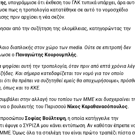
της
, υπογράμμισε ότι έκθεση του ΓΛΚ τυπικά υπάρχει, άρα αυτ
ωσε πως η τροπολογία κατατέθηκε σε αυτό το νομοσχέδιο
σης πριν αρχίσει η νέα σεζόν.
ρησαν από την συζήτηση της ολομέλειας, κατηγορώντας την
όλαιο διαπλοκής στον χώρο των media. Ούτε σε επιτροπή δεν
λωσε ο
Παναγιώτης Κουρουμπλής.
 ψηφίσει αυτή την τροπολογία, όταν πριν από επτά χρόνια λέ
τζήδες. Και σήμερα κατεδαφίζεται τον νομό για τον οποίο
ι ότι θα πρέπει να συζητηθεί εμείς θα αποχωρήσουμε», πρόσθ
, όπως και το ΚΚΕ.
 συμβάλει στην αλλαγή του τοπίου των ΜΜΕ και δυσχεραίνει τ
μένα ο βουλευτής του Περισσού
Νίκος Καραθανασόπουλος.
Εκπροσώπου
Σοφίας Βούλτεψη
, η οποία κατήγγειλε την
ι έφυγε ο ΣΥΡΙΖΑ μου κάνει εντύπωση. Αν καθόταν έπρεπε ν
 ΜΜΕ. Όμως όλα τα στελέχη του είναι πρώτο τραπέζι πίστα 