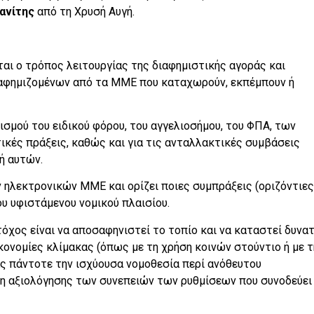
ανίτης
από τη Χρυσή Αυγή.
ι ο τρόπος λειτουργίας της διαφημιστικής αγοράς και
ιαφημιζομένων από τα ΜΜΕ που καταχωρούν, εκπέμπουν ή
σμού του ειδικού φόρου, του αγγελιοσήμου, του ΦΠΑ, των
ικές πράξεις, καθώς και για τις ανταλλακτικές συμβάσεις
ή αυτών.
ν ηλεκτρονικών ΜΜΕ και ορίζει ποιες συμπράξεις (οριζόντιες
υ υφιστάμενου νομικού πλαισίου.
χος είναι να αποσαφηνιστεί το τοπίο και να καταστεί δυνα
ονομίες κλίμακας (όπως με τη χρήση κοινών στούντιο ή με τ
ς πάντοτε την ισχύουσα νομοθεσία περί ανόθευτου
η αξιολόγησης των συνεπειών των ρυθμίσεων που συνοδεύει