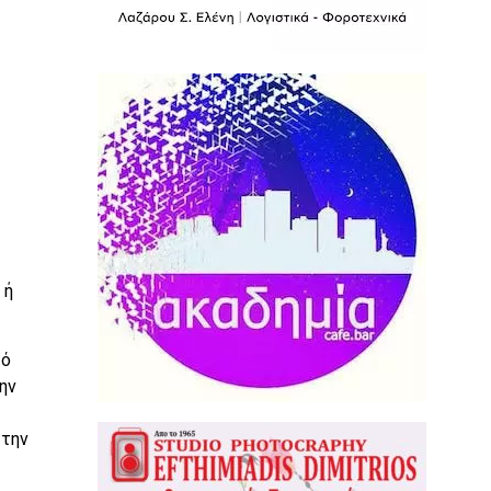
 ή
τό
ην
 την