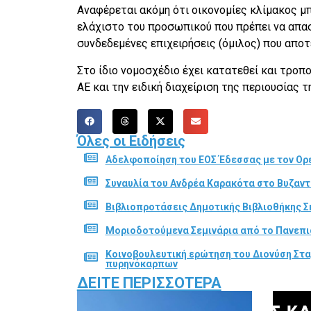
Αναφέρεται ακόμη ότι οικονομίες κλίμακος μ
ελάχιστο του προσωπικού που πρέπει να απα
συνδεδεμένες επιχειρήσεις (όμιλος) που απο
Στο ίδιο νομοσχέδιο έχει κατατεθεί και τροπ
ΑΕ και την ειδική διαχείριση της περιουσίας 
Όλες οι Ειδήσεις
Αδελφοποίηση του ΕΟΣ Έδεσσας με τον Ορε
Συναυλία του Ανδρέα Καρακότα στο Βυζαν
Βιβλιοπροτάσεις Δημοτικής Βιβλιοθήκης Σ
Μοριοδοτούμενα Σεμινάρια από το Πανεπι
Κοινοβουλευτική ερώτηση του Διονύση Στα
πυρηνόκαρπων
ΔΕΊΤΕ ΠΕΡΙΣΣΌΤΕΡΑ