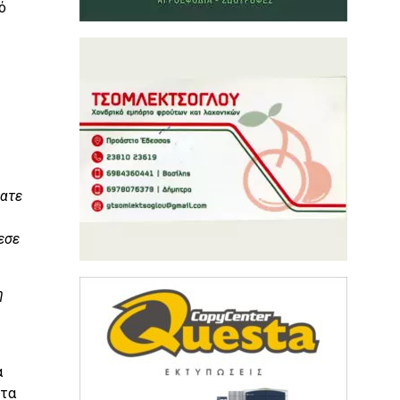
ό
γατε
εσε
η
α
στα