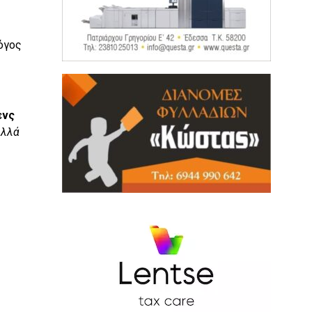
όγος
ενς
Αλλά