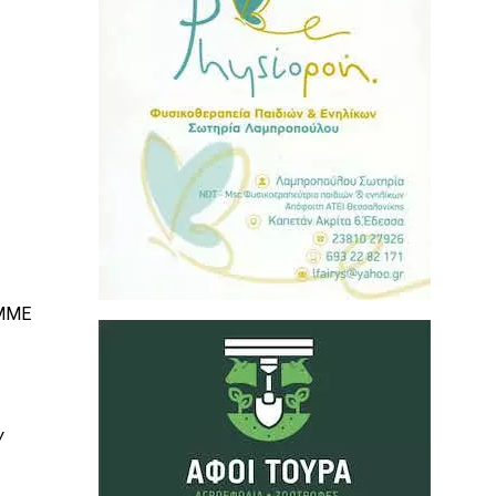
 ΜΜΕ
ν