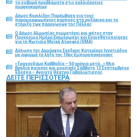
τα σοβαρά προβλήματα στις καλλιέργειες
πυρηνόκαρπων
Δήμος Κυριλίδης:Παρέμβαση για τους
παραμορφωμένους καρπούς στα ροδάκινα και τη
στήριξη των παραγωγών της Πέλλας
Ο Δήμος Αλμωπίας συμμετέχει και φέτος στην
Παγκόσμια Ημέρα Ενημέρωσης και Ευαισθητοποίησης
για τη Νωτιαία Μυϊκή Ατροφία (SMA)
Δήλωση της Δημάρχου Σκύδρας Κατερίνας Ιγνατιάδου
με αφορμή τη λήξη της 10ης Εμποροπανήγυρης
«Τραγουδάμε Καββαδία – 50 χρόνια μετά…» Μια
βραδιά ποίησης και μουσικής Σάββατο 12 Σεπτεμβρίου
Έδεσσα – Ανοιχτό Θέατρο Γαβαλιώτισσας
ΔΕΊΤΕ ΠΕΡΙΣΣΌΤΕΡΑ