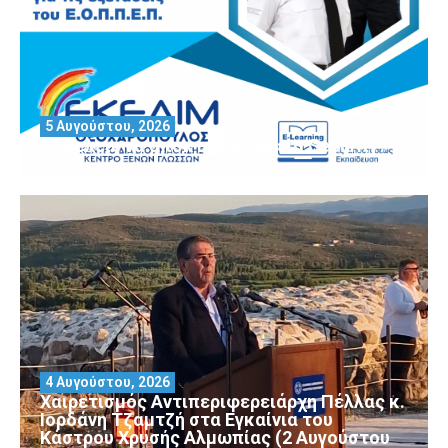
5 Αυγούστου, 2026
Θέλεις να αποκτήσεις άδεια Security?
4 Αυγούστου, 2026
Χαιρετισμός Αντιπεριφερειάρχη Πέλλας κ.
Ιορδάνη Τζαμτζή στα Εγκαίνια του
Κάστρου Χρυσής Αλμωπίας (2 Αυγούστου