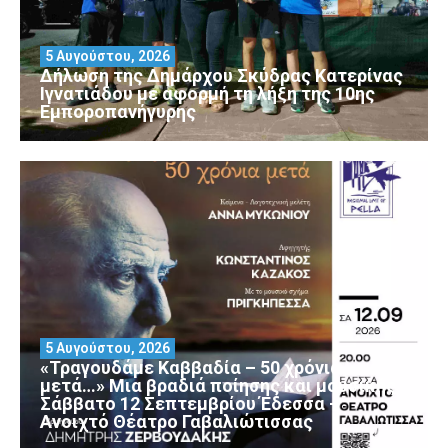
5 Αυγούστου, 2026
Δήλωση της Δημάρχου Σκύδρας Κατερίνας
Ιγνατιάδου με αφορμή τη λήξη της 10ης
Εμποροπανήγυρης
5 Αυγούστου, 2026
«Τραγουδάμε Καββαδία – 50 χρόνια
μετά…» Μια βραδιά ποίησης και μουσικής
Σάββατο 12 Σεπτεμβρίου Έδεσσα –
Ανοιχτό Θέατρο Γαβαλιώτισσας