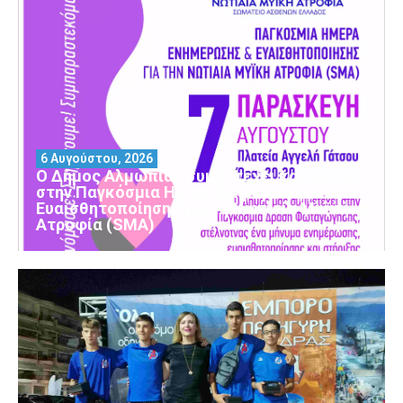
6 Αυγούστου, 2026
Ο Δήμος Αλμωπίας συμμετέχει και φέτος
στην Παγκόσμια Ημέρα Ενημέρωσης και
Ευαισθητοποίησης για τη Νωτιαία Μυϊκή
Ατροφία (SMA)