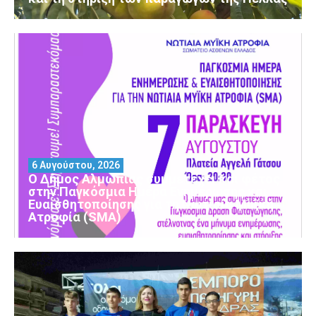
6 Αυγούστου, 2026
Ο Δήμος Αλμωπίας συμμετέχει και φέτος
στην Παγκόσμια Ημέρα Ενημέρωσης και
Ευαισθητοποίησης για τη Νωτιαία Μυϊκή
Ατροφία (SMA)