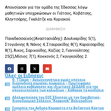
Απουσίασαν για την ομάδα της Έδεσσας λόγω
μαθητικών υποχρεώσεων οι Γιάτσος, Κοβάτσης,
Κληντσάρης, Γκελάτζε και Κυριακού.
ΔΙΑΦΗΜΙΣΗ
Πανεδεσσαϊκός(Αναστασιάδης): Δουλκερίδης 5(1),
Στογιάννης 8, Νάνος 4, Σταυρακίδης 8(1), Καραϊσαρίδης
8(1), Άικος, Σαρικούδης, Καζίας 2, Γιαννούλτσης
25(2),Μίσιος 7(1), Κοκκονός 2, Γκουγκούδης 2.
Όλες οι Ειδήσεις
Θ. Τζάκρη – Ανεμογεννήτρια χωρίς υπόγεια
διασύνδεση σημαίνει πυρκαγιά – Πρωτοφανής
αμέλεια κυβέρνησης και ιδιωτικού ΔΕΔΔΗΕ για την
υπογειοποίηση των καλωδίων – Χάθηκαν τα κονδύλια
Αδελφοποίηση του ΕΟΣ Έδεσσας με τον Ορειβατικό-
Χιονοδρομικό Σύλλογο “Kopaonik” Βελιγραδίου
Συναυλία του Ανδρέα Καρακότα στο Βυζαντινό Κάστρο