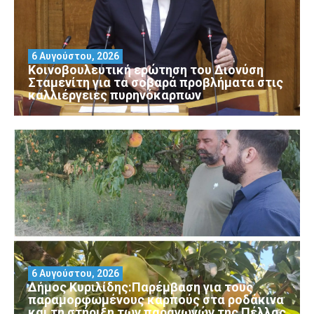
6 Αυγούστου, 2026
Κοινοβουλευτική ερώτηση του Διονύση
Σταμενίτη για τα σοβαρά προβλήματα στις
καλλιέργειες πυρηνόκαρπων
6 Αυγούστου, 2026
Δήμος Κυριλίδης:Παρέμβαση για τους
παραμορφωμένους καρπούς στα ροδάκινα
και τη στήριξη των παραγωγών της Πέλλας