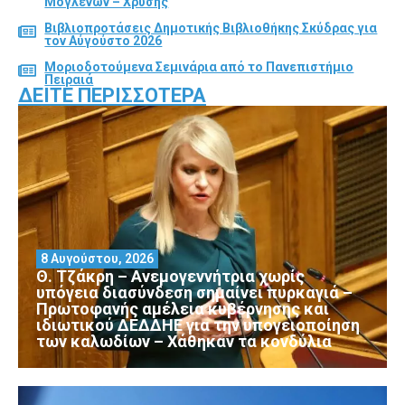
Μογλενών – Χρυσής
Βιβλιοπροτάσεις Δημοτικής Βιβλιοθήκης Σκύδρας για
τον Αύγούστο 2026
Μοριοδοτούμενα Σεμινάρια από το Πανεπιστήμιο
Πειραιά
ΔΕΊΤΕ ΠΕΡΙΣΣΌΤΕΡΑ
8 Αυγούστου, 2026
Θ. Τζάκρη – Ανεμογεννήτρια χωρίς
υπόγεια διασύνδεση σημαίνει πυρκαγιά –
Πρωτοφανής αμέλεια κυβέρνησης και
ιδιωτικού ΔΕΔΔΗΕ για την υπογειοποίηση
των καλωδίων – Χάθηκαν τα κονδύλια