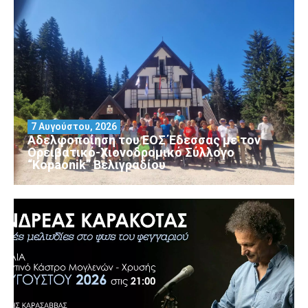
7 Αυγούστου, 2026
Αδελφοποίηση του ΕΟΣ Έδεσσας με τον
Ορειβατικό-Χιονοδρομικό Σύλλογο
“Kopaonik” Βελιγραδίου