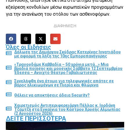
Γιαννούλης απάντησε θετικά στο αίτημα για άμεση
εξεύρεση κονδυλίων μέσω ευρωπαϊκών προγραμμάτων
για την ανανέωση του στόλου των ασθενοφόρων.
ΔΙΑΦΗΜΙΣΗ
Όλες οι Ειδήσεις
Δήλωση της Δημάρχου Σκύδρας Κατερίνας Ιγνατιάδου
με αφορμή τη λήξη της 10ης Εμποροπανήγυρης
«Τραγουδάμε Καββαδία – 50 χρόνια μετά…» Μια
βραδιά ποίησης και μουσικής Σάββατο 12 Σεπτεμβρίου
Έδεσσα – Ανοιχτό Θέατρο Γαβαλιώτισσας
Συνελήφθη ένα άτομο για τηλεφωνικές απάτες σε
βάρος ηλικιωμένων σε Πιερία και Φλώρινα
Θέλεις να αποκτήσεις άδεια Security?
Χαιρετισμός Αντιπεριφερειάρχη Πέλλας κ. Ιορδάνη
Τζαμτζή στα Εγκαίνια του Κάστρου Χρυσής Αλμωπίας
(2 Αυγούστου 2026)
ΔΕΊΤΕ ΠΕΡΙΣΣΌΤΕΡΑ