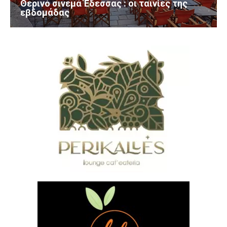
Θερινό σινεμά Έδεσσας : οι ταινίες της
εβδομάδας