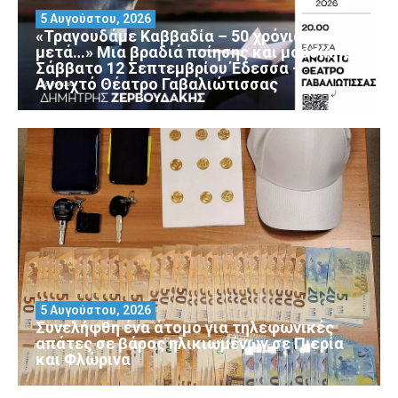
5 Αυγούστου, 2026
«Τραγουδάμε Καββαδία – 50 χρόνια
μετά…» Μια βραδιά ποίησης και μουσικής
Σάββατο 12 Σεπτεμβρίου Έδεσσα –
Ανοιχτό Θέατρο Γαβαλιώτισσας
5 Αυγούστου, 2026
Συνελήφθη ένα άτομο για τηλεφωνικές
απάτες σε βάρος ηλικιωμένων σε Πιερία
και Φλώρινα