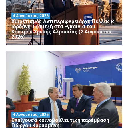
4 Αυγούστου, 2026
Χαιρετισμός Αντιπεριφερειάρχη Πέλλας κ.
Ιορδάνη Τζαμτζή στα Εγκαίνια του
Κάστρου Χρυσής Αλμωπίας (2 Αυγούστου
2026)
4 Αυγούστου, 2026
Επείγουσα κοινοβουλευτική παρέμβαση
Γιώργου Καρασμάνη: