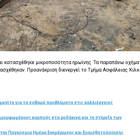
και κατασχέθηκε μικροποσότητα ηρωίνης. Τα παραπάνω οχήμα
ασχέθηκαν. Προανάκριση διενεργεί το Τμήμα Ασφάλειας Κιλκί
μενίτη για τα σοβαρά προβλήματα στις καλλιέργειες
αμορφωμένους καρπούς στα ροδάκινα και τη στήριξη των
στην Παγκόσμια Ημέρα Ενημέρωσης και Ευαισθητοποίησης