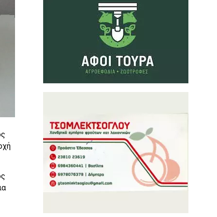
ος
οχή
ος
ια