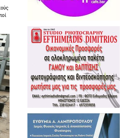
κούς
ποί