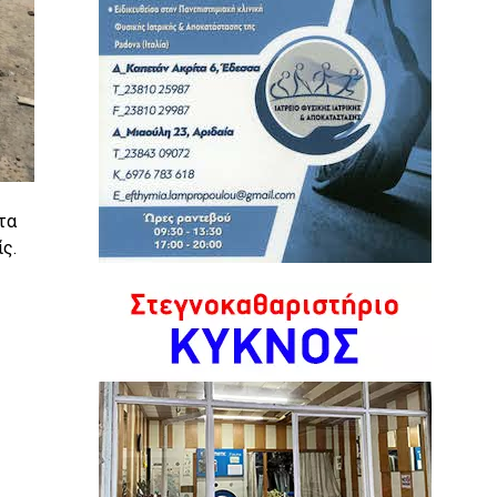
τα
ς.