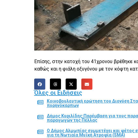
Επίσης, στην κατοχή του 41χρονου βρέθηκε 
καθώς και η φιάλη οξυγόνου με τον κόφτη κατ
Όλες οι Ειδήσεις
Κοινοβουλευτική ερώτηση του Διονύση Στα
πυρηνόκαρπων
Δήμος Κυριλίδης:Παρέμβαση για τους παρ
παραγωγών της Πέλλας
Ο Δήμος Αλμωπίας συμμετέχει και φέτος 
για τη Νωτιαία Μυϊκή Ατροφία (SMA)