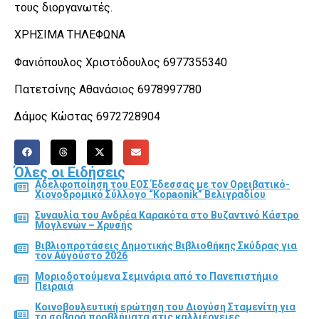
τους διοργανωτές.
ΧΡΗΣΙΜΑ ΤΗΛΕΦΩΝΑ
Φανιόπουλος Χριστόδουλος 6977355340
Πατετσίνης Αθανάσιος 6978997780
Δάμος Κώστας 6972728904
Όλες οι Ειδήσεις
Αδελφοποίηση του ΕΟΣ Έδεσσας με τον Ορειβατικό-
Χιονοδρομικό Σύλλογο “Kopaonik” Βελιγραδίου
Συναυλία του Ανδρέα Καρακότα στο Βυζαντινό Κάστρο
Μογλενών – Χρυσής
Βιβλιοπροτάσεις Δημοτικής Βιβλιοθήκης Σκύδρας για
τον Αύγούστο 2026
Μοριοδοτούμενα Σεμινάρια από το Πανεπιστήμιο
Πειραιά
Κοινοβουλευτική ερώτηση του Διονύση Σταμενίτη για
τα σοβαρά προβλήματα στις καλλιέργειες