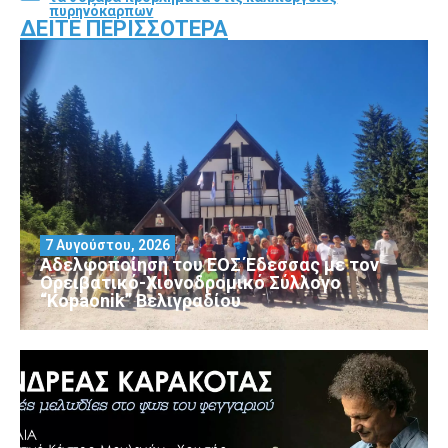
πυρηνόκαρπων
ΔΕΊΤΕ ΠΕΡΙΣΣΌΤΕΡΑ
7 Αυγούστου, 2026
Αδελφοποίηση του ΕΟΣ Έδεσσας με τον
Ορειβατικό-Χιονοδρομικό Σύλλογο
“Kopaonik” Βελιγραδίου