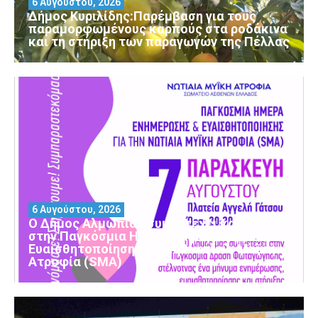
6 Αυγούστου, 2026
Δήμος Κυριλίδης:Παρέμβαση για τους
παραμορφωμένους καρπούς στα ροδάκινα
και τη στήριξη των παραγωγών της Πέλλας
6 Αυγούστου, 2026
Ο Δήμος Αλμωπίας συμμετέχει και φέτος
στην Παγκόσμια Ημέρα Ενημέρωσης και
Ευαισθητοποίησης για τη Νωτιαία Μυϊκή
Ατροφία (SMA)