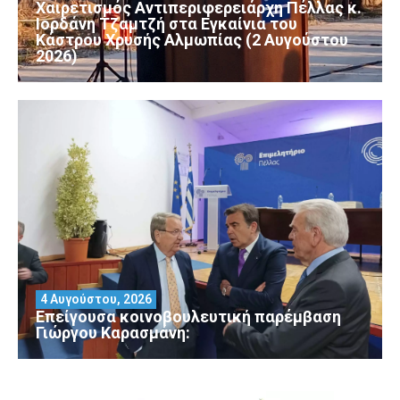
Χαιρετισμός Αντιπεριφερειάρχη Πέλλας κ.
Ιορδάνη Τζαμτζή στα Εγκαίνια του
Κάστρου Χρυσής Αλμωπίας (2 Αυγούστου
2026)
4 Αυγούστου, 2026
Επείγουσα κοινοβουλευτική παρέμβαση
Γιώργου Καρασμάνη: