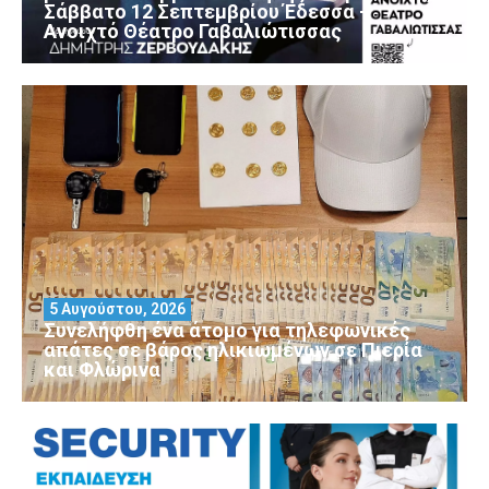
Σάββατο 12 Σεπτεμβρίου Έδεσσα –
Ανοιχτό Θέατρο Γαβαλιώτισσας
5 Αυγούστου, 2026
Συνελήφθη ένα άτομο για τηλεφωνικές
απάτες σε βάρος ηλικιωμένων σε Πιερία
και Φλώρινα