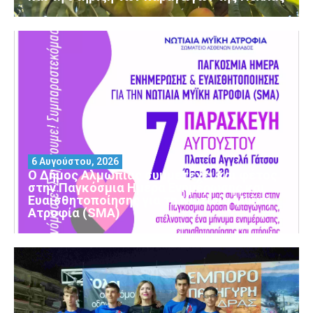
6 Αυγούστου, 2026
Ο Δήμος Αλμωπίας συμμετέχει και φέτος
στην Παγκόσμια Ημέρα Ενημέρωσης και
Ευαισθητοποίησης για τη Νωτιαία Μυϊκή
Ατροφία (SMA)