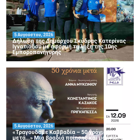
5 Αυγούστου, 2026
Δήλωση της Δημάρχου Σκύδρας Κατερίνας
Ιγνατιάδου με αφορμή τη λήξη της 10ης
Εμποροπανήγυρης
5 Αυγούστου, 2026
«Τραγουδάμε Καββαδία – 50 χρόνια
μετά…» Μια βραδιά ποίησης και μουσικής