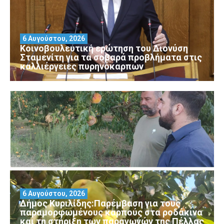
6 Αυγούστου, 2026
Κοινοβουλευτική ερώτηση του Διονύση
Σταμενίτη για τα σοβαρά προβλήματα στις
καλλιέργειες πυρηνόκαρπων
6 Αυγούστου, 2026
Δήμος Κυριλίδης:Παρέμβαση για τους
παραμορφωμένους καρπούς στα ροδάκινα
και τη στήριξη των παραγωγών της Πέλλας