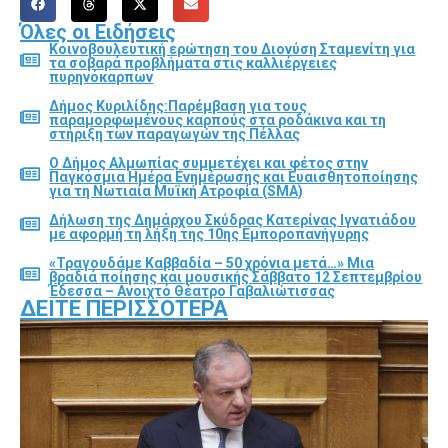
Όλες οι Ειδήσεις
Κοινοβουλευτική ερώτηση του Διονύση Σταμενίτη για
τα σοβαρά προβλήματα στις καλλιέργειες
πυρηνόκαρπων
Δήμος Κυριλίδης:Παρέμβαση για τους
παραμορφωμένους καρπούς στα ροδάκινα και τη
στήριξη των παραγωγών της Πέλλας
Ο Δήμος Αλμωπίας συμμετέχει και φέτος στην
Παγκόσμια Ημέρα Ενημέρωσης και Ευαισθητοποίησης
για τη Νωτιαία Μυϊκή Ατροφία (SMA)
Δήλωση της Δημάρχου Σκύδρας Κατερίνας Ιγνατιάδου
με αφορμή τη λήξη της 10ης Εμποροπανήγυρης
«Τραγουδάμε Καββαδία – 50 χρόνια μετά…» Μια
βραδιά ποίησης και μουσικής Σάββατο 12 Σεπτεμβρίου
Έδεσσα – Ανοιχτό Θέατρο Γαβαλιώτισσας
ΔΕΊΤΕ ΠΕΡΙΣΣΌΤΕΡΑ