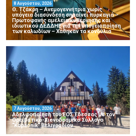
8 Αυγούστου, 2026
Θ. Τζάκρη – Ανεμογεννήτρια χωρίς
υπόγεια διασύνδεση σημαίνει πυρκαγιά –
Πρωτοφανής αμέλεια κυβέρνησης και
ιδιωτικού ΔΕΔΔΗΕ για την υπογειοποίηση
των καλωδίων – Χάθηκαν τα κονδύλια
7 Αυγούστου, 2026
Αδελφοποίηση του ΕΟΣ Έδεσσας με τον
Ορειβατικό-Χιονοδρομικό Σύλλογο
“Kopaonik” Βελιγραδίου