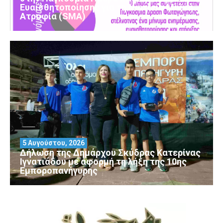
Ευαισθητοποίησης για τη Νωτιαία Μυϊκή
Ατροφία (SMA)
5 Αυγούστου, 2026
Δήλωση της Δημάρχου Σκύδρας Κατερίνας
Ιγνατιάδου με αφορμή τη λήξη της 10ης
Εμποροπανήγυρης