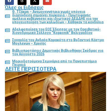
Όλες οι Ειδήσεις
Θ. Τζάκρη – Ανεμογεννήτρια χωρίς υπόγεια
διασύνδεση σημαίνει πυρκαγιά – Πρωτοφανής
αμέλεια κυβέρνησης και ιδιωτικού ΔΕΔΔΗΕ για την
υπογειοποίηση των καλωδίων – Χάθηκαν τα κονδύλια
Αδελφοποίηση του ΕΟΣ Έδεσσας με τον Ορειβατικό-
Χιονοδρομικό Σύλλογο “Kopaonik” Βελιγραδίου
Συναυλία του Ανδρέα Καρακότα στο Βυζαντινό Κάστρο
Μογλενών – Χρυσής
Βιβλιοπροτάσεις Δημοτικής Βιβλιοθήκης Σκύδρας για
τον Αύγούστο 2026
Μοριοδοτούμενα Σεμινάρια από το Πανεπιστήμιο
Πειραιά
ΔΕΊΤΕ ΠΕΡΙΣΣΌΤΕΡΑ