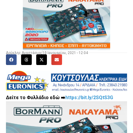
Δούκλης Αναστάσιος
18 Ιανουαρίου, 2021 - 12:04
Δείτε το
Φυλλάδιο
εδώ
➡
https://bit.ly/2SQtS3G