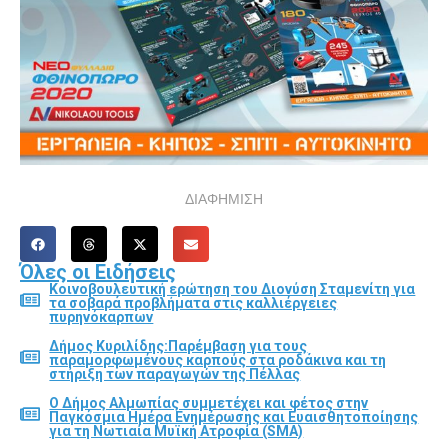
ΔΙΑΦΗΜΙΣΗ
Όλες οι Ειδήσεις
Κοινοβουλευτική ερώτηση του Διονύση Σταμενίτη για
τα σοβαρά προβλήματα στις καλλιέργειες
πυρηνόκαρπων
Δήμος Κυριλίδης:Παρέμβαση για τους
παραμορφωμένους καρπούς στα ροδάκινα και τη
στήριξη των παραγωγών της Πέλλας
Ο Δήμος Αλμωπίας συμμετέχει και φέτος στην
Παγκόσμια Ημέρα Ενημέρωσης και Ευαισθητοποίησης
για τη Νωτιαία Μυϊκή Ατροφία (SMA)