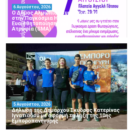
6 Αυγούστου, 2026
Ο Δήμος Αλμωπίας συμμετέχει και φέτος
στην Παγκόσμια Ημέρα Ενημέρωσης και
Ευαισθητοποίησης για τη Νωτιαία Μυϊκή
Ατροφία (SMA)
5 Αυγούστου, 2026
Δήλωση της Δημάρχου Σκύδρας Κατερίνας
Ιγνατιάδου με αφορμή τη λήξη της 10ης
Εμποροπανήγυρης