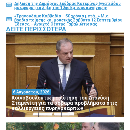
Δήλωση της Δημάρχου Σκύδρας Κατερίνας Ιγνατιάδου
με αφορμή τη λήξη της 10ης Εμποροπανήγυρης
«Τραγουδάμε Καββαδία – 50 χρόνια μετά…» Μια
βραδιά ποίησης και μουσικής Σάββατο 12 Σεπτεμβρίου
Έδεσσα – Ανοιχτό Θέατρο Γαβαλιώτισσας
ΔΕΊΤΕ ΠΕΡΙΣΣΌΤΕΡΑ
6 Αυγούστου, 2026
Κοινοβουλευτική ερώτηση του Διονύση
Σταμενίτη για τα σοβαρά προβλήματα στις
καλλιέργειες πυρηνόκαρπων