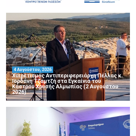
4 Αυγούστου, 2026
Χαιρετισμός Αντιπεριφερειάρχη Πέλλας κ.
Ιορδάνη Τζαμτζή στα Εγκαίνια του
Κάστρου Χρυσής Αλμωπίας (2 Αυγούστου
2026)