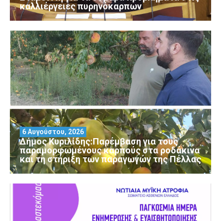
καλλιέργειες πυρηνόκαρπων
6 Αυγούστου, 2026
Δήμος Κυριλίδης:Παρέμβαση για τους
παραμορφωμένους καρπούς στα ροδάκινα
και τη στήριξη των παραγωγών της Πέλλας