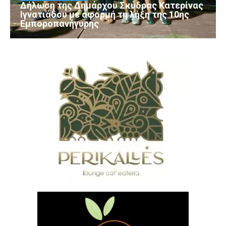
Δήλωση της Δημάρχου Σκύδρας Κατερίνας
Ιγνατιάδου με αφορμή τη λήξη της 10ης
Εμποροπανήγυρης