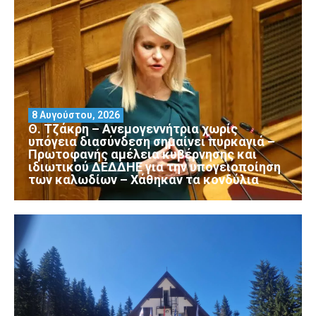
8 Αυγούστου, 2026
Θ. Τζάκρη – Ανεμογεννήτρια χωρίς
υπόγεια διασύνδεση σημαίνει πυρκαγιά –
Πρωτοφανής αμέλεια κυβέρνησης και
ιδιωτικού ΔΕΔΔΗΕ για την υπογειοποίηση
των καλωδίων – Χάθηκαν τα κονδύλια