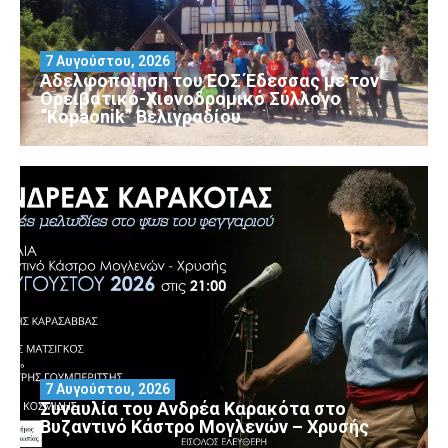
7 Αυγούστου, 2026
Αδελφοποίηση του ΕΟΣ Έδεσσας με τον
Ορειβατικό-Χιονοδρομικό Σύλλογο
“Kopaonik” Βελιγραδίου
7 Αυγούστου, 2026
Συναυλία του Ανδρέα Καρακότα στο
Βυζαντινό Κάστρο Μογλενών – Χρυσής