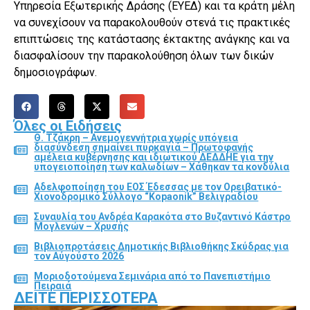
Υπηρεσία Εξωτερικής Δράσης (ΕΥΕΔ) και τα κράτη μέλη
να συνεχίσουν να παρακολουθούν στενά τις πρακτικές
επιπτώσεις της κατάστασης έκτακτης ανάγκης και να
διασφαλίσουν την παρακολούθηση όλων των δικών
δημοσιογράφων.
Όλες οι Ειδήσεις
Θ. Τζάκρη – Ανεμογεννήτρια χωρίς υπόγεια
διασύνδεση σημαίνει πυρκαγιά – Πρωτοφανής
αμέλεια κυβέρνησης και ιδιωτικού ΔΕΔΔΗΕ για την
υπογειοποίηση των καλωδίων – Χάθηκαν τα κονδύλια
Αδελφοποίηση του ΕΟΣ Έδεσσας με τον Ορειβατικό-
Χιονοδρομικό Σύλλογο “Kopaonik” Βελιγραδίου
Συναυλία του Ανδρέα Καρακότα στο Βυζαντινό Κάστρο
Μογλενών – Χρυσής
Βιβλιοπροτάσεις Δημοτικής Βιβλιοθήκης Σκύδρας για
τον Αύγούστο 2026
Μοριοδοτούμενα Σεμινάρια από το Πανεπιστήμιο
Πειραιά
ΔΕΊΤΕ ΠΕΡΙΣΣΌΤΕΡΑ