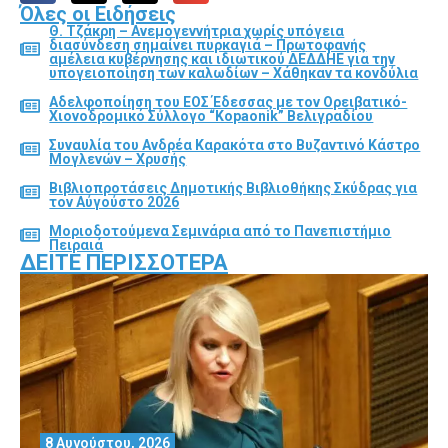
Όλες οι Ειδήσεις
Θ. Τζάκρη – Ανεμογεννήτρια χωρίς υπόγεια
διασύνδεση σημαίνει πυρκαγιά – Πρωτοφανής
αμέλεια κυβέρνησης και ιδιωτικού ΔΕΔΔΗΕ για την
υπογειοποίηση των καλωδίων – Χάθηκαν τα κονδύλια
Αδελφοποίηση του ΕΟΣ Έδεσσας με τον Ορειβατικό-
Χιονοδρομικό Σύλλογο “Kopaonik” Βελιγραδίου
Συναυλία του Ανδρέα Καρακότα στο Βυζαντινό Κάστρο
Μογλενών – Χρυσής
Βιβλιοπροτάσεις Δημοτικής Βιβλιοθήκης Σκύδρας για
τον Αύγούστο 2026
Μοριοδοτούμενα Σεμινάρια από το Πανεπιστήμιο
Πειραιά
ΔΕΊΤΕ ΠΕΡΙΣΣΌΤΕΡΑ
8 Αυγούστου, 2026