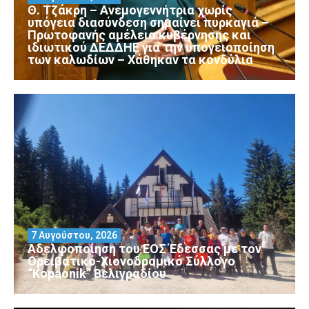
Θ. Τζάκρη – Ανεμογεννήτρια χωρίς
υπόγεια διασύνδεση σημαίνει πυρκαγιά –
Πρωτοφανής αμέλεια κυβέρνησης και
ιδιωτικού ΔΕΔΔΗΕ για την υπογειοποίηση
των καλωδίων – Χάθηκαν τα κονδύλια
7 Αυγούστου, 2026
Αδελφοποίηση του ΕΟΣ Έδεσσας με τον
Ορειβατικό-Χιονοδρομικό Σύλλογο
“Kopaonik” Βελιγραδίου