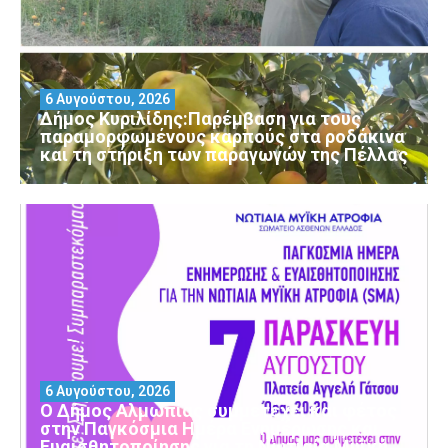
6 Αυγούστου, 2026
Δήμος Κυριλίδης:Παρέμβαση για τους
παραμορφωμένους καρπούς στα ροδάκινα
και τη στήριξη των παραγωγών της Πέλλας
6 Αυγούστου, 2026
Ο Δήμος Αλμωπίας συμμετέχει και φέτος
στην Παγκόσμια Ημέρα Ενημέρωσης και
Ευαισθητοποίησης για τη Νωτιαία Μυϊκή