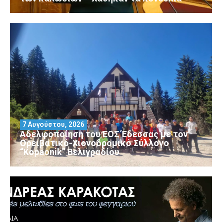
7 Αυγούστου, 2026
Αδελφοποίηση του ΕΟΣ Έδεσσας με τον
Ορειβατικό-Χιονοδρομικό Σύλλογο
“Kopaonik” Βελιγραδίου