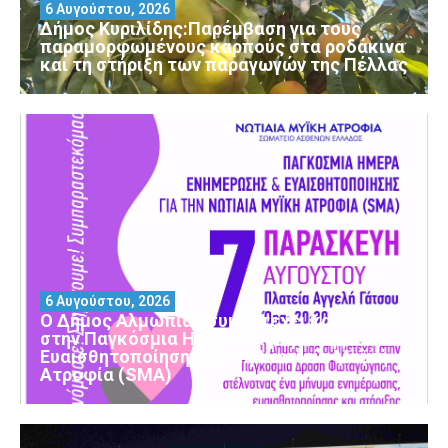
6 Αυγούστου, 2026
Δήμος Κυριλίδης:Παρέμβαση για τους
παραμορφωμένους καρπούς στα ροδάκινα
και τη στήριξη των παραγωγών της Πέλλας
6 Αυγούστου, 2026
Ο Δήμος Αλμωπίας συμμετέχει και φέτος
στην Παγκόσμια Ημέρα Ενημέρωσης και
Ευαισθητοποίησης για τη Νωτιαία Μυϊκή
Ατροφία (SMA)