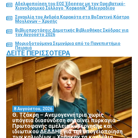
Αδελφοποίηση του ΕΟΣ Έδεσσας με τον Ορειβατικό-
Χιονοδρομικό Σύλλογο “Kopaonik” Βελιγραδίου
Συναυλία του Ανδρέα Καρακότα στο Βυζαντινό Κάστρο
Μογλενών – Χρυσής
Βιβλιοπροτάσεις Δημοτικής Βιβλιοθήκης Σκύδρας για
τον Αύγούστο 2026
Μοριοδοτούμενα Σεμινάρια από το Πανεπιστήμιο
Πειραιά
ΔΕΊΤΕ ΠΕΡΙΣΣΌΤΕΡΑ
8 Αυγούστου, 2026
Θ. Τζάκρη – Ανεμογεννήτρια χωρίς
υπόγεια διασύνδεση σημαίνει πυρκαγιά –
Πρωτοφανής αμέλεια κυβέρνησης και
ιδιωτικού ΔΕΔΔΗΕ για την υπογειοποίηση
των καλωδίων – Χάθηκαν τα κονδύλια