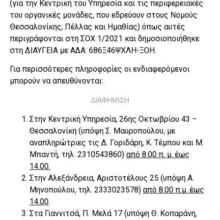
(για την Κεντρική του Υπηρεσία και τις περιφερειακές
του οργανικές μονάδες, που εδρεύουν στους Νομούς
Θεσσαλονίκης, Πέλλας και Ημαθίας) όπως αυτές
περιγράφονται στη ΣΟΧ 1/2021 και δημοσιοποιήθηκε
στη ΔΙΑΥΓΕΙΑ με ΑΔΑ: 686Ξ46ΨΧΛΗ-ΞΟΗ.
Για περισσότερες πληροφορίες οι ενδιαφερόμενοι
μπορούν να απευθύνονται:
ΔΙΑΦΗΜΙΣΗ
Στην Κεντρική Υπηρεσία, 26ης Οκτωβρίου 43 –
Θεσσαλονίκη (υπόψη Σ. Μαυροπούλου, με
αναπληρώτριες τις Δ. Γοριδάρη, Κ. Τέμπου και Μ.
Μπαντή, τηλ. 2310543860)
από 8.00 π. μ. έως
14.00.
Στην Αλεξάνδρεια, Αριστοτέλους 25 (υπόψη Α.
Μηνοπούλου, τηλ. 2333023578)
από 8.00 π.μ. έως
14.00
.
Στα Γιαννιτσά, Π. Μελά 17 (υπόψη Θ. Κοπαράνη,