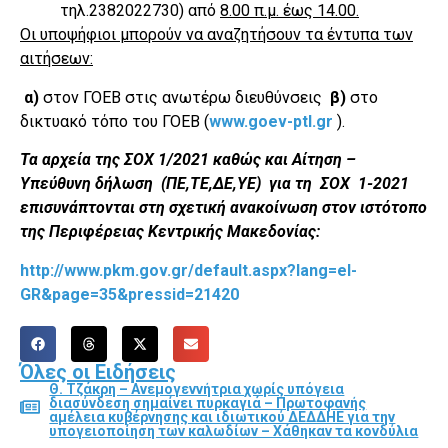
τηλ.2382022730) από
8.00 π.μ. έως 14.00.
Οι υποψήφιοι μπορούν να αναζητήσουν τα έντυπα των
αιτήσεων:
α)
στον ΓΟΕΒ στις ανωτέρω διευθύνσεις
β)
στο
δικτυακό τόπο του ΓΟΕΒ (
www.goev-ptl.gr
).
Τα αρχεία της ΣΟΧ 1/2021 καθώς και Αίτηση –
Υπεύθυνη δήλωση (ΠΕ,ΤΕ,ΔΕ,ΥΕ) για τη ΣΟΧ 1-2021
επισυνάπτονται στη σχετική ανακοίνωση στον ιστότοπο
της Περιφέρειας Κεντρικής Μακεδονίας:
http://www.pkm.gov.gr/default.aspx?lang=el-
GR&page=35&pressid=21420
Όλες οι Ειδήσεις
Θ. Τζάκρη – Ανεμογεννήτρια χωρίς υπόγεια
διασύνδεση σημαίνει πυρκαγιά – Πρωτοφανής
αμέλεια κυβέρνησης και ιδιωτικού ΔΕΔΔΗΕ για την
υπογειοποίηση των καλωδίων – Χάθηκαν τα κονδύλια