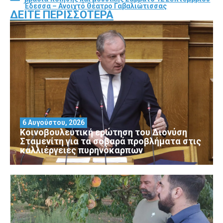
Έδεσσα – Ανοιχτό Θέατρο Γαβαλιώτισσας
ΔΕΊΤΕ ΠΕΡΙΣΣΌΤΕΡΑ
6 Αυγούστου, 2026
Κοινοβουλευτική ερώτηση του Διονύση
Σταμενίτη για τα σοβαρά προβλήματα στις
καλλιέργειες πυρηνόκαρπων