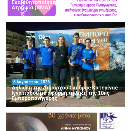
Ευαισθητοποίησης για τη Νωτιαία Μυϊκή
Ατροφία (SMA)
5 Αυγούστου, 2026
Δήλωση της Δημάρχου Σκύδρας Κατερίνας
Ιγνατιάδου με αφορμή τη λήξη της 10ης
Εμποροπανήγυρης