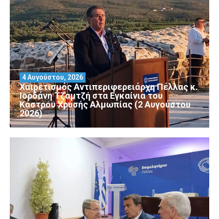
4 Αυγούστου, 2026
Χαιρετισμός Αντιπεριφερειάρχη Πέλλας κ.
Ιορδάνη Τζαμτζή στα Εγκαίνια του
Κάστρου Χρυσής Αλμωπίας (2 Αυγούστου
2026)