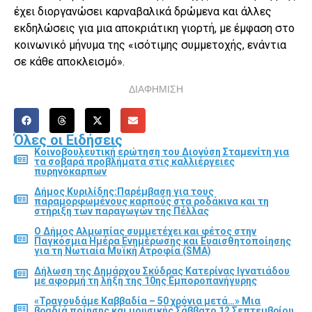
έχει διοργανώσει καρναβαλικά δρώμενα και άλλες
εκδηλώσεις για μια αποκριάτικη γιορτή, με έμφαση στο
κοινωνικό μήνυμα της «ισότιμης συμμετοχής, ενάντια
σε κάθε αποκλεισμό».
ΔΙΑΦΗΜΙΣΗ
Όλες οι Ειδήσεις
Κοινοβουλευτική ερώτηση του Διονύση Σταμενίτη για
τα σοβαρά προβλήματα στις καλλιέργειες
πυρηνόκαρπων
Δήμος Κυριλίδης:Παρέμβαση για τους
παραμορφωμένους καρπούς στα ροδάκινα και τη
στήριξη των παραγωγών της Πέλλας
Ο Δήμος Αλμωπίας συμμετέχει και φέτος στην
Παγκόσμια Ημέρα Ενημέρωσης και Ευαισθητοποίησης
για τη Νωτιαία Μυϊκή Ατροφία (SMA)
Δήλωση της Δημάρχου Σκύδρας Κατερίνας Ιγνατιάδου
με αφορμή τη λήξη της 10ης Εμποροπανήγυρης
«Τραγουδάμε Καββαδία – 50 χρόνια μετά…» Μια
βραδιά ποίησης και μουσικής Σάββατο 12 Σεπτεμβρίου