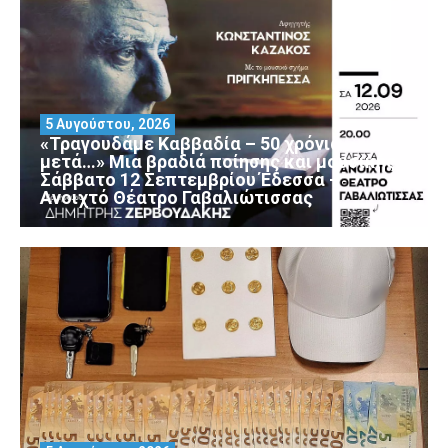
5 Αυγούστου, 2026
«Τραγουδάμε Καββαδία – 50 χρόνια
μετά…» Μια βραδιά ποίησης και μουσικής
Σάββατο 12 Σεπτεμβρίου Έδεσσα –
Ανοιχτό Θέατρο Γαβαλιώτισσας