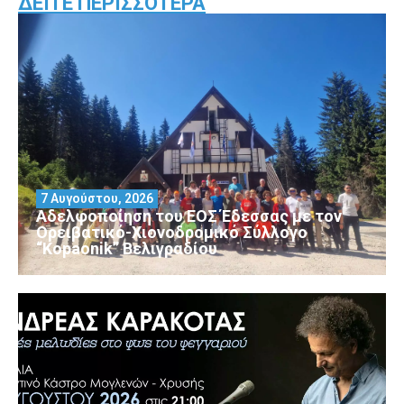
ΔΕΊΤΕ ΠΕΡΙΣΣΌΤΕΡΑ
7 Αυγούστου, 2026
Αδελφοποίηση του ΕΟΣ Έδεσσας με τον
Ορειβατικό-Χιονοδρομικό Σύλλογο
“Kopaonik” Βελιγραδίου