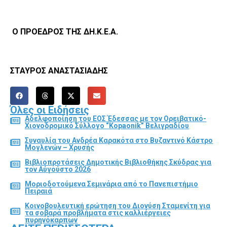
Ο ΠΡΟΕΔΡΟΣ ΤΗΣ ΔΗ.Κ.Ε.Α.
ΣΤΑΥΡΟΣ ΑΝΑΣΤΑΣΙΑΔΗΣ
Όλες οι Ειδήσεις
Αδελφοποίηση του ΕΟΣ Έδεσσας με τον Ορειβατικό-
Χιονοδρομικό Σύλλογο “Kopaonik” Βελιγραδίου
Συναυλία του Ανδρέα Καρακότα στο Βυζαντινό Κάστρο
Μογλενών – Χρυσής
Βιβλιοπροτάσεις Δημοτικής Βιβλιοθήκης Σκύδρας για
τον Αύγούστο 2026
Μοριοδοτούμενα Σεμινάρια από το Πανεπιστήμιο
Πειραιά
Κοινοβουλευτική ερώτηση του Διονύση Σταμενίτη για
τα σοβαρά προβλήματα στις καλλιέργειες
πυρηνόκαρπων