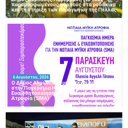
παραμορφωμένους καρπούς στα ροδάκινα
και τη στήριξη των παραγωγών της Πέλλας
6 Αυγούστου, 2026
Ο Δήμος Αλμωπίας συμμετέχει και φέτος
στην Παγκόσμια Ημέρα Ενημέρωσης και
Ευαισθητοποίησης για τη Νωτιαία Μυϊκή
Ατροφία (SMA)