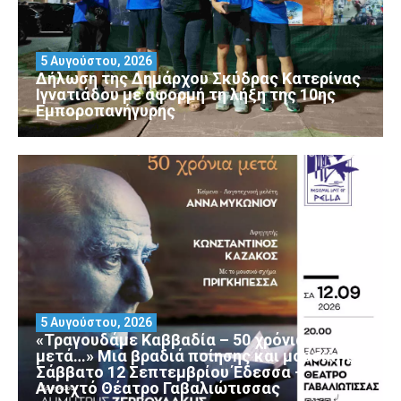
5 Αυγούστου, 2026
Δήλωση της Δημάρχου Σκύδρας Κατερίνας
Ιγνατιάδου με αφορμή τη λήξη της 10ης
Εμποροπανήγυρης
5 Αυγούστου, 2026
«Τραγουδάμε Καββαδία – 50 χρόνια
μετά…» Μια βραδιά ποίησης και μουσικής
Σάββατο 12 Σεπτεμβρίου Έδεσσα –
Ανοιχτό Θέατρο Γαβαλιώτισσας