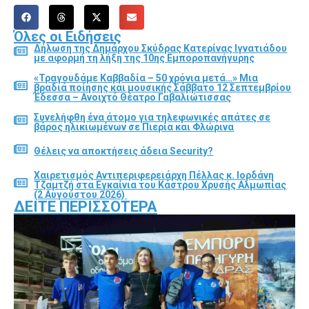
Όλες οι Ειδήσεις
Δήλωση της Δημάρχου Σκύδρας Κατερίνας Ιγνατιάδου
με αφορμή τη λήξη της 10ης Εμποροπανήγυρης
«Τραγουδάμε Καββαδία – 50 χρόνια μετά…» Μια
βραδιά ποίησης και μουσικής Σάββατο 12 Σεπτεμβρίου
Έδεσσα – Ανοιχτό Θέατρο Γαβαλιώτισσας
Συνελήφθη ένα άτομο για τηλεφωνικές απάτες σε
βάρος ηλικιωμένων σε Πιερία και Φλώρινα
Θέλεις να αποκτήσεις άδεια Security?
Χαιρετισμός Αντιπεριφερειάρχη Πέλλας κ. Ιορδάνη
Τζαμτζή στα Εγκαίνια του Κάστρου Χρυσής Αλμωπίας
(2 Αυγούστου 2026)
ΔΕΊΤΕ ΠΕΡΙΣΣΌΤΕΡΑ