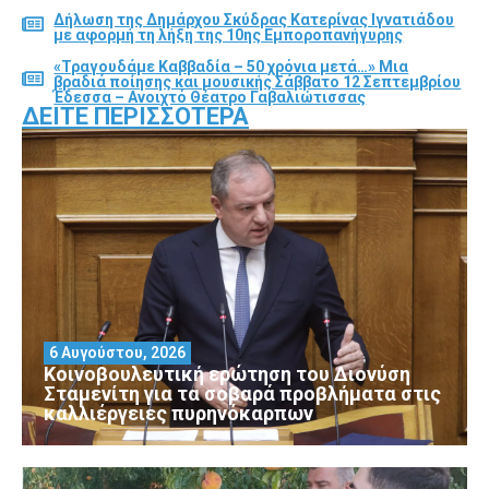
Δήλωση της Δημάρχου Σκύδρας Κατερίνας Ιγνατιάδου
με αφορμή τη λήξη της 10ης Εμποροπανήγυρης
«Τραγουδάμε Καββαδία – 50 χρόνια μετά…» Μια
βραδιά ποίησης και μουσικής Σάββατο 12 Σεπτεμβρίου
Έδεσσα – Ανοιχτό Θέατρο Γαβαλιώτισσας
ΔΕΊΤΕ ΠΕΡΙΣΣΌΤΕΡΑ
6 Αυγούστου, 2026
Κοινοβουλευτική ερώτηση του Διονύση
Σταμενίτη για τα σοβαρά προβλήματα στις
καλλιέργειες πυρηνόκαρπων