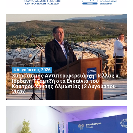
4 Αυγούστου, 2026
Χαιρετισμός Αντιπεριφερειάρχη Πέλλας κ.
Ιορδάνη Τζαμτζή στα Εγκαίνια του
Κάστρου Χρυσής Αλμωπίας (2 Αυγούστου
2026)