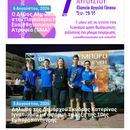
6 Αυγούστου, 2026
Ο Δήμος Αλμωπίας συμμετέχει και φέτος
στην Παγκόσμια Ημέρα Ενημέρωσης και
Ευαισθητοποίησης για τη Νωτιαία Μυϊκή
Ατροφία (SMA)
5 Αυγούστου, 2026
Δήλωση της Δημάρχου Σκύδρας Κατερίνας
Ιγνατιάδου με αφορμή τη λήξη της 10ης
Εμποροπανήγυρης