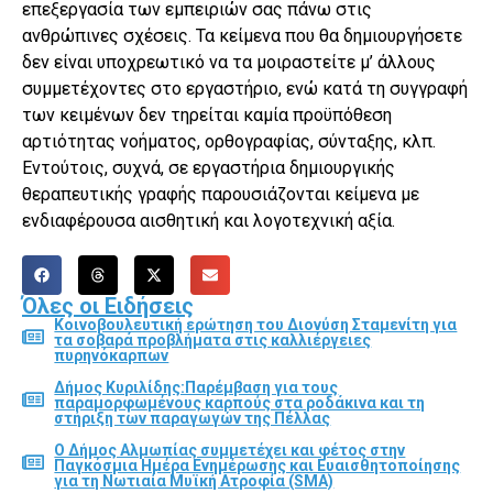
επεξεργασία των εμπειριών σας πάνω στις
ανθρώπινες σχέσεις. Τα κείμενα που θα δημιουργήσετε
δεν είναι υποχρεωτικό να τα μοιραστείτε μ’ άλλους
συμμετέχοντες στο εργαστήριο, ενώ κατά τη συγγραφή
των κειμένων δεν τηρείται καμία προϋπόθεση
αρτιότητας νοήματος, ορθογραφίας, σύνταξης, κλπ.
Εντούτοις, συχνά, σε εργαστήρια δημιουργικής
θεραπευτικής γραφής παρουσιάζονται κείμενα με
ενδιαφέρουσα αισθητική και λογοτεχνική αξία.
Όλες οι Ειδήσεις
Κοινοβουλευτική ερώτηση του Διονύση Σταμενίτη για
τα σοβαρά προβλήματα στις καλλιέργειες
πυρηνόκαρπων
Δήμος Κυριλίδης:Παρέμβαση για τους
παραμορφωμένους καρπούς στα ροδάκινα και τη
στήριξη των παραγωγών της Πέλλας
Ο Δήμος Αλμωπίας συμμετέχει και φέτος στην
Παγκόσμια Ημέρα Ενημέρωσης και Ευαισθητοποίησης
για τη Νωτιαία Μυϊκή Ατροφία (SMA)