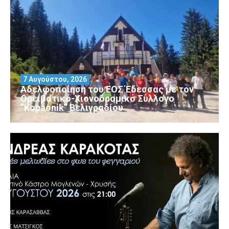
7 Αυγούστου, 2026
Αδελφοποίηση του ΕΟΣ Έδεσσας με τον
Ορειβατικό-Χιονοδρομικό Σύλλογο
“Kopaonik” Βελιγραδίου