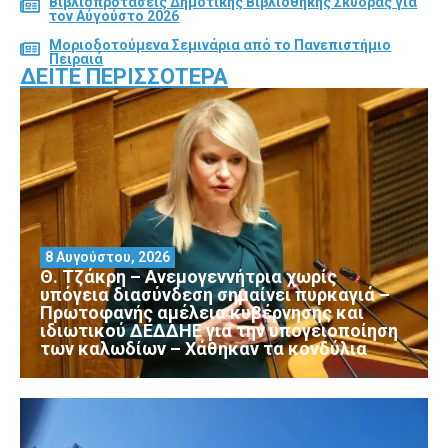
Βιβλιοπροτάσεις Δημοτικής Βιβλιοθήκης Σκύδρας για
τον Αύγούστο 2026
Μοριοδοτούμενα Σεμινάρια από το Πανεπιστήμιο
Πειραιά
ΔΕΊΤΕ ΠΕΡΙΣΣΌΤΕΡΑ
8 Αυγούστου, 2026
Θ. Τζάκρη – Ανεμογεννήτρια χωρίς
υπόγεια διασύνδεση σημαίνει πυρκαγιά –
Πρωτοφανής αμέλεια κυβέρνησης και
ιδιωτικού ΔΕΔΔΗΕ για την υπογειοποίηση
των καλωδίων – Χάθηκαν τα κονδύλια