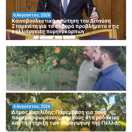
6 Αυγούστου, 2026
Κοινοβουλευτική ερώτηση του Διονύση
Σταμενίτη για τα σοβαρά προβλήματα στις
καλλιέργειες πυρηνόκαρπων
6 Αυγούστου, 2026
Δήμος Κυριλίδης:Παρέμβαση για τους
παραμορφωμένους καρπούς στα ροδάκινα
και τη στήριξη των παραγωγών της Πέλλας