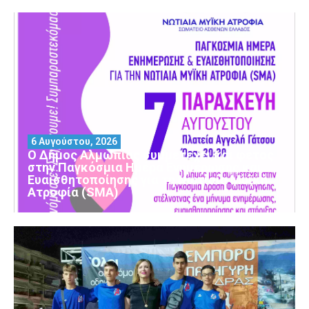
6 Αυγούστου, 2026
Ο Δήμος Αλμωπίας συμμετέχει και φέτος
στην Παγκόσμια Ημέρα Ενημέρωσης και
Ευαισθητοποίησης για τη Νωτιαία Μυϊκή
Ατροφία (SMA)