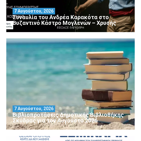
7 Αυγούστου, 2026
Συναυλία του Ανδρέα Καρακότα στο
Βυζαντινό Κάστρο Μογλενών – Χρυσής
7 Αυγούστου, 2026
Βιβλιοπροτάσεις Δημοτικής Βιβλιοθήκης
Σκύδρας για τον Αύγούστο 2026