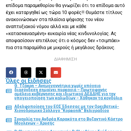
επίδομα παραμεθορίου θα γνωρίζει ότι το επίδομα αυτό
έχει καταργηθεί ως τώρα 10 φορές!! Θυμάστε τίτλους
ανακοινώσεων στα πλαίσια ψήφισης του νέου
αναπτυξιακού νόμου αλλά και με κάθε
«κατασκευασμένη» ευκαιρία νέας κινδυνολογίας. Ας
αποφασίσουν επιτέλους ότι ο κόσμος δεν «τσιμπάει»
πια στα παραμύθια με μικρούς ή μεγάλους δράκους.
ΔΙΑΦΗΜΙΣΗ
Όλες οι Ειδήσεις
Θ. Τζάκρη – Ανεμογεννήτρια χωρίς υπόγεια
διασύνδεση σημαίνει πυρκαγιά – Πρωτοφανής
αμέλεια κυβέρνησης και ιδιωτικού ΔΕΔΔΗΕ για την
υπογειοποίηση των καλωδίων – Χάθηκαν τα κονδύλια
Αδελφοποίηση του ΕΟΣ Έδεσσας με τον Ορειβατικό-
Χιονοδρομικό Σύλλογο “Kopaonik” Βελιγραδίου
Συναυλία του Ανδρέα Καρακότα στο Βυζαντινό Κάστρο
Μογλενών – Χρυσής