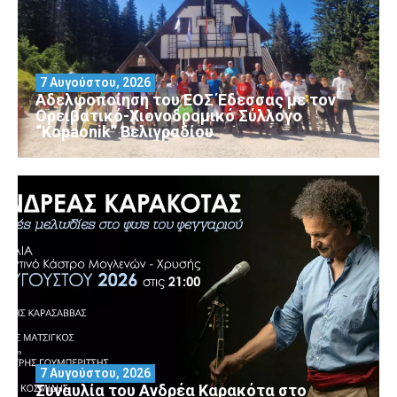
7 Αυγούστου, 2026
Αδελφοποίηση του ΕΟΣ Έδεσσας με τον
Ορειβατικό-Χιονοδρομικό Σύλλογο
“Kopaonik” Βελιγραδίου
7 Αυγούστου, 2026
Συναυλία του Ανδρέα Καρακότα στο