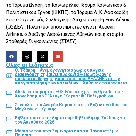
το Ίδρυμα Ωνάση, το Κοινωφελές Ίδρυμα Κοινωνικού &
Πολιτιστικού Έργου (ΚΙΚΠΕ), το Ίδρυμα Α. Κ. Λασκαρίδη
και ο Οργανισμός Συλλογικής Διαχείρισης Έργων Λόγου
(ΟΣΔΕΛ). Πολύτιμοι υποστηρικτές είναι η Aegean
Airlines, ο Διεθνής Αερολιμένας Αθηνών και η εταιρία
Σταθερές Συγκοινωνίες (ΣΤΑΣΥ).
Όλες οι Ειδήσεις
Θ. Τζάκρη – Ανεμογεννήτρια χωρίς υπόγεια
διασύνδεση σημαίνει πυρκαγιά – Πρωτοφανής
αμέλεια κυβέρνησης και ιδιωτικού ΔΕΔΔΗΕ για την
υπογειοποίηση των καλωδίων – Χάθηκαν τα κονδύλια
Αδελφοποίηση του ΕΟΣ Έδεσσας με τον Ορειβατικό-
Χιονοδρομικό Σύλλογο “Kopaonik” Βελιγραδίου
Συναυλία του Ανδρέα Καρακότα στο Βυζαντινό Κάστρο
Μογλενών – Χρυσής
Βιβλιοπροτάσεις Δημοτικής Βιβλιοθήκης Σκύδρας για
τον Αύγούστο 2026
Μοριοδοτούμενα Σεμινάρια από το Πανεπιστήμιο
Πειραιά