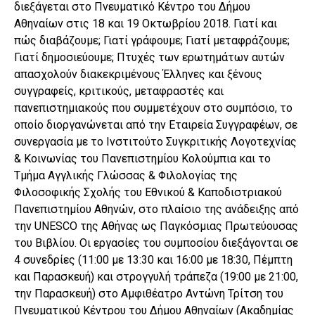
διεξάγεται στο Πνευματικό Κέντρο του Δήμου
Αθηναίων στις 18 και 19 Οκτωβρίου 2018. Γιατί και
πώς διαβάζουμε; Γιατί γράφουμε; Γιατί μεταφράζουμε;
Γιατί δημοσιεύουμε; Πτυχές των ερωτημάτων αυτών
απασχολούν διακεκριμένους Έλληνες και ξένους
συγγραφείς, κριτικούς, μεταφραστές και
πανεπιστημιακούς που συμμετέχουν στο συμπόσιο, το
οποίο διοργανώνεται από την Εταιρεία Συγγραφέων, σε
συνεργασία με το Ινστιτούτο Συγκριτικής Λογοτεχνίας
& Κοινωνίας του Πανεπιστημίου Κολούμπια και το
Τμήμα Αγγλικής Γλώσσας & Φιλολογίας της
Φιλοσοφικής Σχολής του Εθνικού & Καποδιστριακού
Πανεπιστημίου Αθηνών, στο πλαίσιο της ανάδειξης από
την UNESCO της Αθήνας ως Παγκόσμιας Πρωτεύουσας
του Βιβλίου. Οι εργασίες του συμποσίου διεξάγονται σε
4 συνεδρίες (11:00 με 13:30 και 16:00 με 18:30, Πέμπτη
και Παρασκευή) και στρογγυλή τράπεζα (19:00 με 21:00,
την Παρασκευή) στο Αμφιθέατρο Αντώνη Τρίτση του
Πνευματικού Κέντρου του Δήμου Αθηναίων (Ακαδημίας