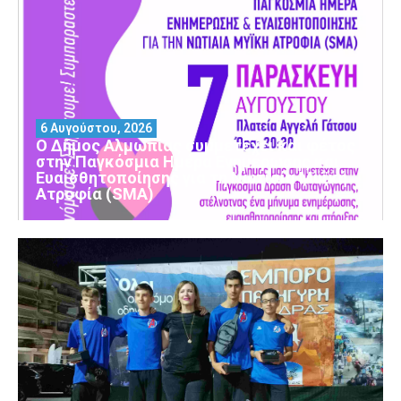
6 Αυγούστου, 2026
Ο Δήμος Αλμωπίας συμμετέχει και φέτος
στην Παγκόσμια Ημέρα Ενημέρωσης και
Ευαισθητοποίησης για τη Νωτιαία Μυϊκή
Ατροφία (SMA)