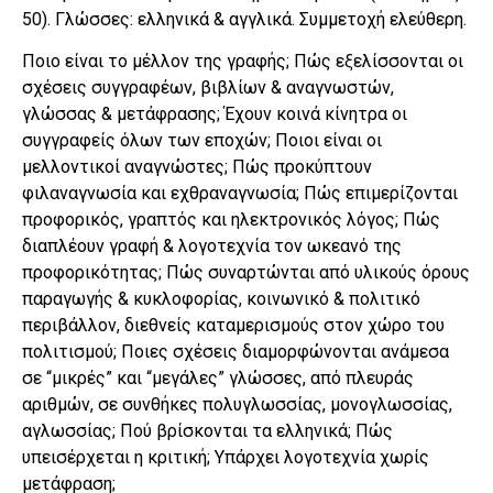
50). Γλώσσες: ελληνικά & αγγλικά. Συμμετοχή ελεύθερη.
Ποιο είναι το μέλλον της γραφής; Πώς εξελίσσονται οι
σχέσεις συγγραφέων, βιβλίων & αναγνωστών,
γλώσσας & μετάφρασης; Έχουν κοινά κίνητρα οι
συγγραφείς όλων των εποχών; Ποιοι είναι οι
μελλοντικοί αναγνώστες; Πώς προκύπτουν
φιλαναγνωσία και εχθραναγνωσία; Πώς επιμερίζονται
προφορικός, γραπτός και ηλεκτρονικός λόγος; Πώς
διαπλέουν γραφή & λογοτεχνία τον ωκεανό της
προφορικότητας; Πώς συναρτώνται από υλικούς όρους
παραγωγής & κυκλοφορίας, κοινωνικό & πολιτικό
περιβάλλον, διεθνείς καταμερισμούς στον χώρο του
πολιτισμού; Ποιες σχέσεις διαμορφώνονται ανάμεσα
σε “μικρές” και “μεγάλες” γλώσσες, από πλευράς
αριθμών, σε συνθήκες πολυγλωσσίας, μονογλωσσίας,
αγλωσσίας; Πού βρίσκονται τα ελληνικά; Πώς
υπεισέρχεται η κριτική; Υπάρχει λογοτεχνία χωρίς
μετάφραση;