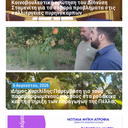
Κοινοβουλευτική ερώτηση του Διονύση
Σταμενίτη για τα σοβαρά προβλήματα στις
καλλιέργειες πυρηνόκαρπων
6 Αυγούστου, 2026
Δήμος Κυριλίδης:Παρέμβαση για τους
παραμορφωμένους καρπούς στα ροδάκινα
και τη στήριξη των παραγωγών της Πέλλας