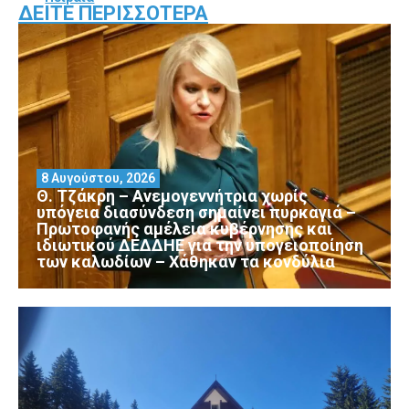
ΔΕΊΤΕ ΠΕΡΙΣΣΌΤΕΡΑ
8 Αυγούστου, 2026
Θ. Τζάκρη – Ανεμογεννήτρια χωρίς
υπόγεια διασύνδεση σημαίνει πυρκαγιά –
Πρωτοφανής αμέλεια κυβέρνησης και
ιδιωτικού ΔΕΔΔΗΕ για την υπογειοποίηση
των καλωδίων – Χάθηκαν τα κονδύλια