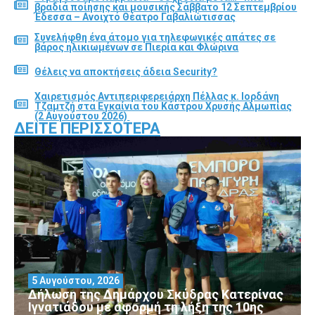
βραδιά ποίησης και μουσικής Σάββατο 12 Σεπτεμβρίου
Έδεσσα – Ανοιχτό Θέατρο Γαβαλιώτισσας
Συνελήφθη ένα άτομο για τηλεφωνικές απάτες σε
βάρος ηλικιωμένων σε Πιερία και Φλώρινα
Θέλεις να αποκτήσεις άδεια Security?
Χαιρετισμός Αντιπεριφερειάρχη Πέλλας κ. Ιορδάνη
Τζαμτζή στα Εγκαίνια του Κάστρου Χρυσής Αλμωπίας
(2 Αυγούστου 2026)
ΔΕΊΤΕ ΠΕΡΙΣΣΌΤΕΡΑ
5 Αυγούστου, 2026
Δήλωση της Δημάρχου Σκύδρας Κατερίνας
Ιγνατιάδου με αφορμή τη λήξη της 10ης