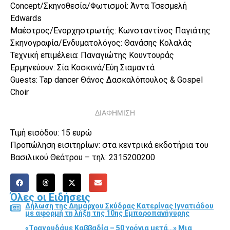
Concept/Σκηνοθεσία/Φωτισμοί: Άντα Τσεσμελή
Edwards
Μαέστρος/Ενορχηστρωτής: Κωνσταντίνος Παγιάτης
Σκηνογραφία/Ενδυματολόγος: Θανάσης Κολαλάς
Τεχνική επιμέλεια: Παναγιώτης Κουντουράς
Ερμηνεύουν: Σία Κοσκινά/Εύη Σιαμαντά
Guests: Tap dancer Θάνος Δασκαλόπουλος & Gospel
Choir
ΔΙΑΦΗΜΙΣΗ
Τιμή εισόδου: 15 ευρώ
Προπώληση εισιτηρίων: στα κεντρικά εκδοτήρια του
Βασιλικού Θεάτρου – τηλ: 2315200200
Όλες οι Ειδήσεις
Δήλωση της Δημάρχου Σκύδρας Κατερίνας Ιγνατιάδου
με αφορμή τη λήξη της 10ης Εμποροπανήγυρης
«Τραγουδάμε Καββαδία – 50 χρόνια μετά…» Μια