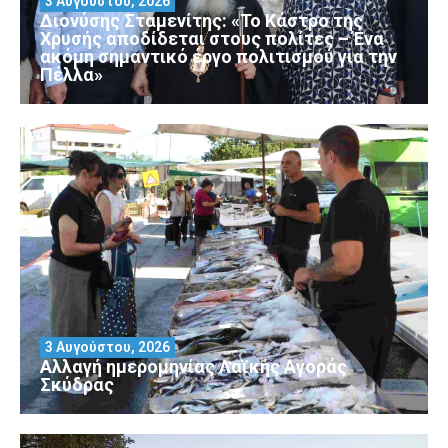
3 Αυγούστου, 2026
Διονύσης Σταμενίτης: «Το Κάστρο της
Χρυσής αποδίδεται στους πολίτες – Ένα
ακόμη σημαντικό έργο πολιτισμού για την
Πέλλα»
3 Αυγούστου, 2026
Αλλαγή ημερομηνίας Λαϊκής Αγοράς
Σκύδρας