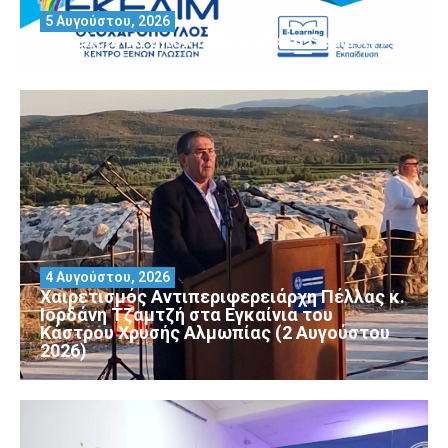
5 Αυγούστου, 2026
Θέλεις να αποκτήσεις άδεια Security?
4 Αυγούστου, 2026
Χαιρετισμός Αντιπεριφερειάρχη Πέλλας κ.
Ιορδάνη Τζαμτζή στα Εγκαίνια του
Κάστρου Χρυσής Αλμωπίας (2 Αυγούστου
2026)