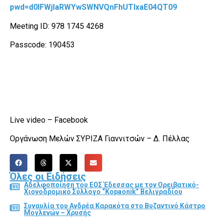
pwd=d0lFWjlaRWYwSWNVQnFhUTlxaE04QT09
Meeting ID: 978 1745 4268
Passcode: 190453
Live video – Facebook
Οργάνωση Μελών ΣΥΡΙΖΑ Γιαννιτσών – Δ. Πέλλας
Όλες οι Ειδήσεις
Αδελφοποίηση του ΕΟΣ Έδεσσας με τον Ορειβατικό-
Χιονοδρομικό Σύλλογο “Kopaonik” Βελιγραδίου
Συναυλία του Ανδρέα Καρακότα στο Βυζαντινό Κάστρο
Μογλενών – Χρυσής