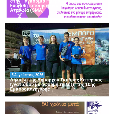
στην Παγκόσμια Ημέρα Ενημέρωσης και
Ευαισθητοποίησης για τη Νωτιαία Μυϊκή
Ατροφία (SMA)
5 Αυγούστου, 2026
Δήλωση της Δημάρχου Σκύδρας Κατερίνας
Ιγνατιάδου με αφορμή τη λήξη της 10ης
Εμποροπανήγυρης