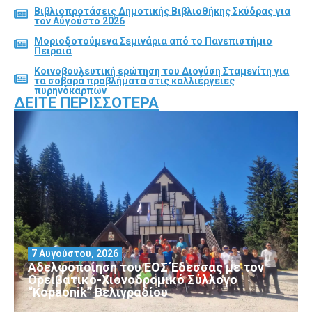
Βιβλιοπροτάσεις Δημοτικής Βιβλιοθήκης Σκύδρας για
τον Αύγούστο 2026
Μοριοδοτούμενα Σεμινάρια από το Πανεπιστήμιο
Πειραιά
Κοινοβουλευτική ερώτηση του Διονύση Σταμενίτη για
τα σοβαρά προβλήματα στις καλλιέργειες
πυρηνόκαρπων
ΔΕΊΤΕ ΠΕΡΙΣΣΌΤΕΡΑ
7 Αυγούστου, 2026
Αδελφοποίηση του ΕΟΣ Έδεσσας με τον
Ορειβατικό-Χιονοδρομικό Σύλλογο
“Kopaonik” Βελιγραδίου