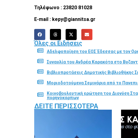
Τηλέφωνο
: 23820 81028
E-mail : kepy@giannitsa.gr
Όλες οι Ειδήσεις
Αδελφοποίηση του ΕΟΣ Έδεσσας με τον Ορε
Συναυλία του Ανδρέα Καρακότα στο Βυζαν
Βιβλιοπροτάσεις Δημοτικής Βιβλιοθήκης Σ
Μοριοδοτούμενα Σεμινάρια από το Πανεπι
Κοινοβουλευτική ερώτηση του Διονύση Στα
πυρηνόκαρπων
ΔΕΊΤΕ ΠΕΡΙΣΣΌΤΕΡΑ