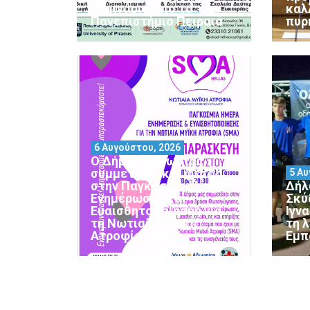
Σεμινάρια από το
καλ
Πανεπιστήμιο Πειραιά
πυρ
6 Αυγούστου, 2026
Ο Δήμος Αλμωπίας
συμμετέχει και φέτος
5 Αυ
στην Παγκόσμια Ημέρα
Δήλ
Ενημέρωσης και
Σκύ
Ευαισθητοποίησης για
Ιγν
τη Νωτιαία Μυϊκή
τη 
Ατροφία (SMA)
Εμπ