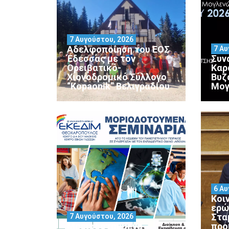
7 Αυγούστου, 2026
Αδελφοποίηση του ΕΟΣ
7 Αυ
Έδεσσας με τον
Συν
Ορειβατικό-
Καρ
Χιονοδρομικό Σύλλογο
Βυζ
“Kopaonik” Βελιγραδίου
Μογ
6 Αυ
Κοι
ερώ
Στα
7 Αυγούστου, 2026
Μοριοδοτούμενα
προ