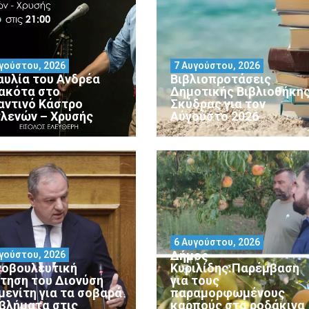
γούστου, 2026
7 Αυγούστου, 2026
αυλία του Ανδρέα
Βιβλιοπροτάσεις
ακότα στο
Δημοτικής Βιβλιοθήκη
αντινό Κάστρο
Σκύδρας για τον
λενών – Χρυσής
Αύγούστο 2026
6 Αυγούστου, 2026
Δήμος
γούστου, 2026
νοβουλευτική
Κυριλίδης:Παρέμβαση
τηση του Διονύση
για τους
μενίτη για τα σοβαρά
παραμορφωμένους
βλήματα στις
καρπούς στα ροδάκινα