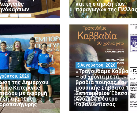
λιέργειες
και τη στήριξη των
ηνόκαρπων
παραγωγών της Πέλλα
5 Αυγούστου, 2026
«Τραγουδάμε Καββαδία
– 50 χρόνια μετά…» Μι
γούστου, 2026
ωση της Δημάρχου
βραδιά ποίησης και
δρας Κατερίνας
μουσικής Σάββατο 12
ατιάδου με αφορμή
Σεπτεμβρίου Έδεσσα –
λήξη της 10ης
Ανοιχτό Θέατρο
οροπανήγυρης
Γαβαλιώτισσας