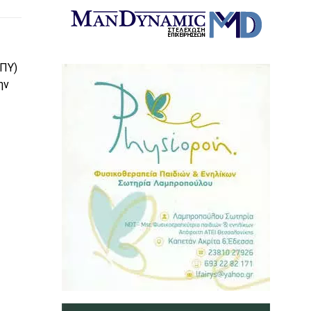
ΠΠΥ)
ην