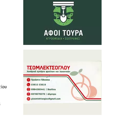
τίου
α