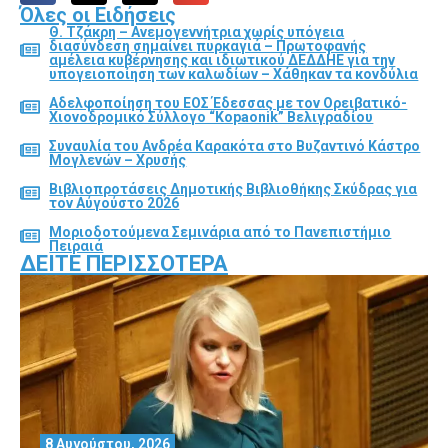
Όλες οι Ειδήσεις
Θ. Τζάκρη – Ανεμογεννήτρια χωρίς υπόγεια
διασύνδεση σημαίνει πυρκαγιά – Πρωτοφανής
αμέλεια κυβέρνησης και ιδιωτικού ΔΕΔΔΗΕ για την
υπογειοποίηση των καλωδίων – Χάθηκαν τα κονδύλια
Αδελφοποίηση του ΕΟΣ Έδεσσας με τον Ορειβατικό-
Χιονοδρομικό Σύλλογο “Kopaonik” Βελιγραδίου
Συναυλία του Ανδρέα Καρακότα στο Βυζαντινό Κάστρο
Μογλενών – Χρυσής
Βιβλιοπροτάσεις Δημοτικής Βιβλιοθήκης Σκύδρας για
τον Αύγούστο 2026
Μοριοδοτούμενα Σεμινάρια από το Πανεπιστήμιο
Πειραιά
ΔΕΊΤΕ ΠΕΡΙΣΣΌΤΕΡΑ
8 Αυγούστου, 2026