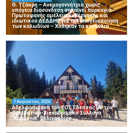
Θ. Τζάκρη – Ανεμογεννήτρια χωρίς
υπόγεια διασύνδεση σημαίνει πυρκαγιά –
Πρωτοφανής αμέλεια κυβέρνησης και
ιδιωτικού ΔΕΔΔΗΕ για την υπογειοποίηση
των καλωδίων – Χάθηκαν τα κονδύλια
7 Αυγούστου, 2026
Αδελφοποίηση του ΕΟΣ Έδεσσας με τον
Ορειβατικό-Χιονοδρομικό Σύλλογο
“Kopaonik” Βελιγραδίου