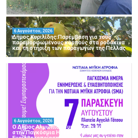
6 Αυγούστου, 2026
Δήμος Κυριλίδης:Παρέμβαση για τους
παραμορφωμένους καρπούς στα ροδάκινα
και τη στήριξη των παραγωγών της Πέλλας
6 Αυγούστου, 2026
Ο Δήμος Αλμωπίας συμμετέχει και φέτος
στην Παγκόσμια Ημέρα Ενημέρωσης και
Ευαισθητοποίησης για τη Νωτιαία Μυϊκή