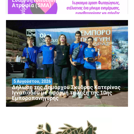
Ατροφία (SMA)
5 Αυγούστου, 2026
Δήλωση της Δημάρχου Σκύδρας Κατερίνας
Ιγνατιάδου με αφορμή τη λήξη της 10ης
Εμποροπανήγυρης